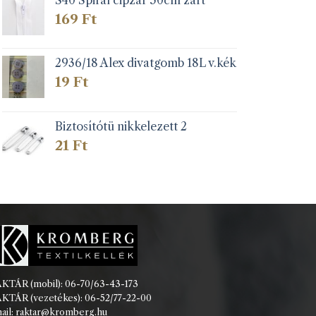
169
Ft
2936/18 Alex divatgomb 18L v.kék
19
Ft
Biztosítótü nikkelezett 2
21
Ft
KTÁR (mobil): 06-70/63-43-173
KTÁR (vezetékes): 06-52/77-22-00
ail: raktar@kromberg.hu