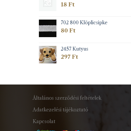
18
Ft
702 800 Klöplicsipke
80
Ft
2457 Kutyus
297
Ft
Általános szerződési feltételek
Adatkezelési tájékoztató
Kapcsolat