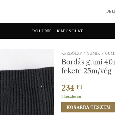
BEL
RÓLUNK
KAPCSOLAT
KEZDŐLAP
/
GUMIK
/
GUM
Bordás gumi 4
fekete 25m/vég
234
Ft
1 készleten
KOSÁRBA TESZEM