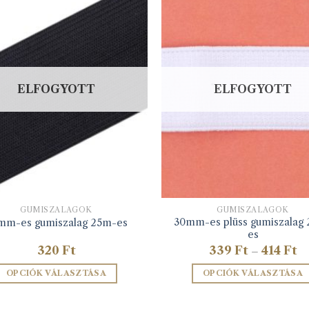
ELFOGYOTT
ELFOGYOTT
GUMISZALAGOK
GUMISZALAGOK
30mm-es plüss gumiszalag
mm-es gumiszalag 25m-es
es
Ár
320
Ft
339
Ft
414
Ft
–
33
-
OPCIÓK VÁLASZTÁSA
OPCIÓK VÁLASZTÁSA
41
Ennek
Ennek
a
a