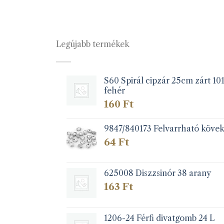
éknek
terméknek
több
iója
variációja
Legújabb termékek
van.
A
zatok
változatok
a
S60 Spirál cipzár 25cm zárt 10
fehér
koldalon
termékoldalon
zthatók
választhatók
160
Ft
ki
9847/840173 Felvarrható köve
64
Ft
625008 Diszzsinór 38 arany
163
Ft
1206-24 Férfi divatgomb 24 L