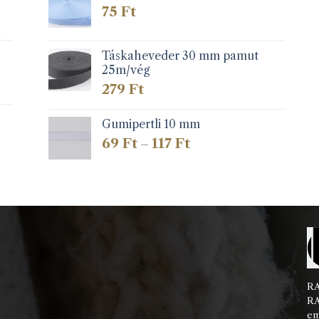
75
Ft
Táskaheveder 30 mm pamut
25m/vég
279
Ft
Gumipertli 10 mm
Ártartomány:
69
Ft
117
Ft
–
69 Ft
-
117 Ft
RA
RA
em