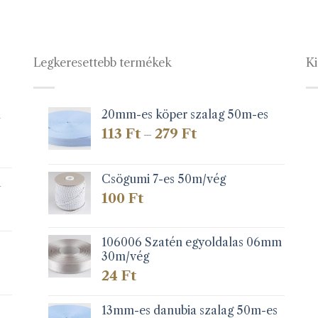
terméknek
terméknek
több
több
variációja
variációja
Legkeresettebb termékek
Ki
van.
van.
A
A
változatok
változatok
a
a
1
20mm-es köper szalag 50m-es
termékoldalon
termékolda
Ártartomány:
113
Ft
279
Ft
–
választhatók
választható
113 Ft
-
ki
ki
279 Ft
Csögumi 7-es 50m/vég
k
100
Ft
106006 Szatén egyoldalas 06mm
30m/vég
24
Ft
13mm-es danubia szalag 50m-es