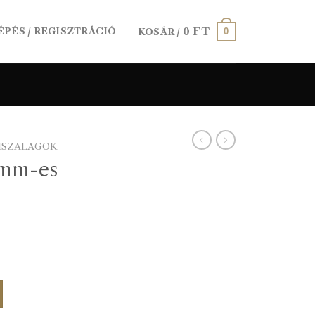
0
FT
0
ÉPÉS / REGISZTRÁCIÓ
KOSÁR /
ISZALAGOK
0mm-es