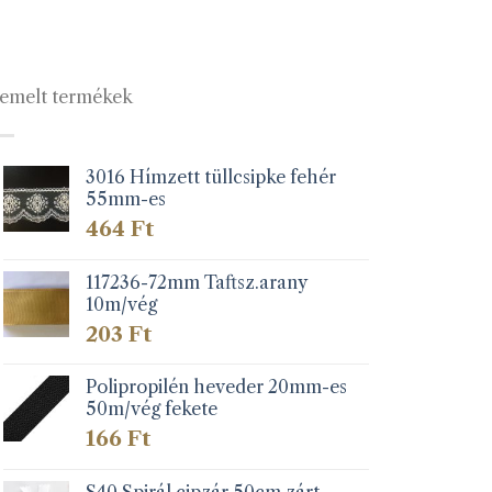
terméknek
több
variációja
emelt termékek
van.
A
változatok
a
3016 Hímzett tüllcsipke fehér
55mm-es
lon
termékoldalon
k
választhatók
464
Ft
ki
117236-72mm Taftsz.arany
10m/vég
203
Ft
Polipropilén heveder 20mm-es
50m/vég fekete
166
Ft
S40 Spirál cipzár 50cm zárt