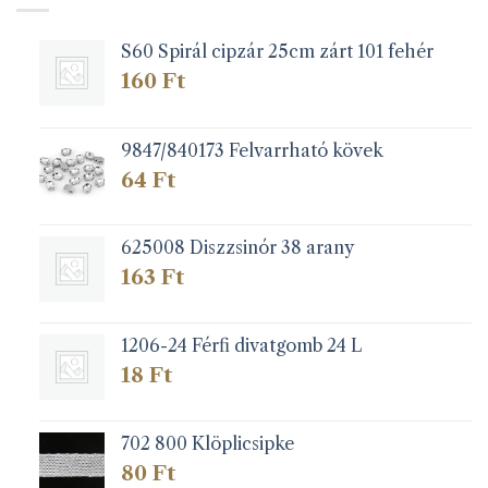
S60 Spirál cipzár 25cm zárt 101 fehér
160
Ft
9847/840173 Felvarrható kövek
64
Ft
625008 Diszzsinór 38 arany
163
Ft
1206-24 Férfi divatgomb 24 L
18
Ft
702 800 Klöplicsipke
80
Ft