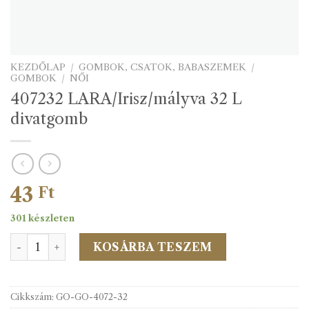
KEZDŐLAP
/
GOMBOK, CSATOK, BABASZEMEK
/
GOMBOK
/
NŐI
407232 LARA/Irisz/mályva 32 L
divatgomb
43
Ft
301 készleten
407232 LARA/Irisz/mályva 32 L divatgomb mennyiség
KOSÁRBA TESZEM
Cikkszám:
GO-GO-4072-32