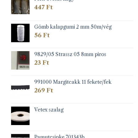
447
Ft
Gömb kalapgumi 2 mm 50m/vég
56
Ft
9829/05 Strassz 05 8mm piros
23
Ft
991000 Margitcakk 11 fekete/fek
269
Ft
Vetex szalag
Pamutcsipke 701343b