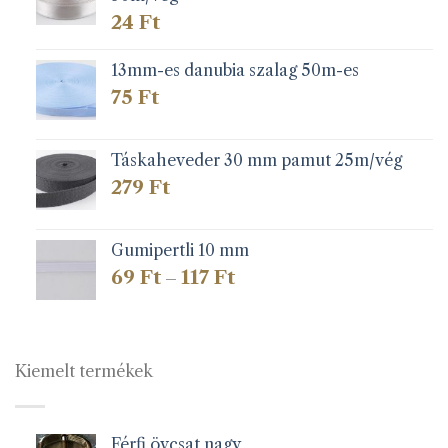
24
Ft
13mm-es danubia szalag 50m-es
75
Ft
Táskaheveder 30 mm pamut 25m/vég
279
Ft
Gumipertli 10 mm
Ártartomány:
69
Ft
117
Ft
–
69 Ft
-
117 Ft
Kiemelt termékek
Férfi övcsat nagy