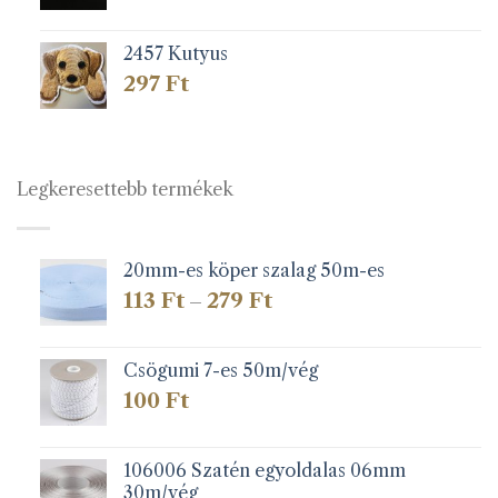
2457 Kutyus
297
Ft
Legkeresettebb termékek
20mm-es köper szalag 50m-es
Ártartomány:
113
Ft
279
Ft
–
113 Ft
-
279 Ft
Csögumi 7-es 50m/vég
100
Ft
106006 Szatén egyoldalas 06mm
30m/vég