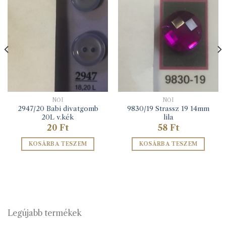
NŐI
NŐI
2947/20 Babi divatgomb
9830/19 Strassz 19 14mm
20L v.kék
lila
20
Ft
58
Ft
KOSÁRBA TESZEM
KOSÁRBA TESZEM
Legújabb termékek