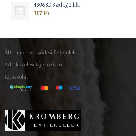
430682 Szalag 2 lila
117
Ft
Általános szerződési feltételek
Adatkezelési tájékoztató
Kapcsolat