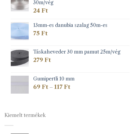
30m/vég
24
Ft
13mm-es danubia szalag 50m-es
75
Ft
Táskaheveder 30 mm pamut 25m/vég
279
Ft
Gumipertli 10 mm
Ártartomány:
69
Ft
117
Ft
–
69 Ft
-
117 Ft
Kiemelt termékek