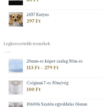
2457 Kutyus
297
Ft
Legkeresettebb termékek
20mm-es köper szalag 50m-es
Ártartomány:
113
Ft
279
Ft
–
113 Ft
-
279 Ft
Csögumi 7-es 50m/vég
100
Ft
106006 Szatén egyoldalas 06mm