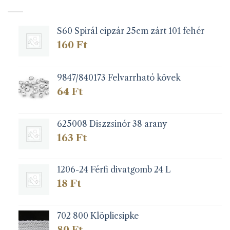
változatok
a
S60 Spirál cipzár 25cm zárt 101 fehér
termékoldalon
választhatók
160
Ft
ki
9847/840173 Felvarrható kövek
64
Ft
625008 Diszzsinór 38 arany
163
Ft
1206-24 Férfi divatgomb 24 L
18
Ft
702 800 Klöplicsipke
80
Ft