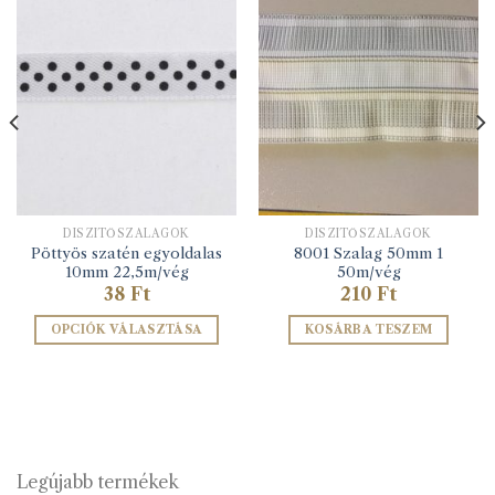
DÍSZÍTŐSZALAGOK
DÍSZÍTŐSZALAGOK
Pöttyös szatén egyoldalas
8001 Szalag 50mm 1
10mm 22,5m/vég
50m/vég
38
Ft
210
Ft
OPCIÓK VÁLASZTÁSA
KOSÁRBA TESZEM
Ennek
a
terméknek
több
variációja
van.
Legújabb termékek
A