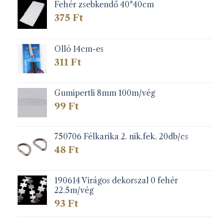
Fehér zsebkendő 40*40cm
375
Ft
Olló 14cm-es
311
Ft
Gumipertli 8mm 100m/vég
99
Ft
750706 Félkarika 2. nik.fek. 20db/cs
48
Ft
190614 Virágos dekorszal 0 fehér
22.5m/vég
93
Ft