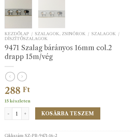
KEZDŐLAP
/
SZALAGOK, ZSINÓROK
/
SZALAGOK
/
DÍSZÍTŐSZALAGOK
9471 Szalag bárányos 16mm col.2
drapp 15m/vég
288
Ft
15 készleten
9471 Szalag bárányos 16mm col.2 drapp 15m/vég mennyis
KOSÁRBA TESZEM
Cikkszám:
SZ-PB-9471-16-2