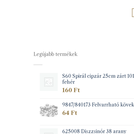
variációja
van.
A
változatok
a
termékoldalon
választhatók
ki
Legújabb termékek
S60 Spirál cipzár 25cm zárt 10
fehér
160
Ft
9847/840173 Felvarrható köve
64
Ft
625008 Diszzsinór 38 arany