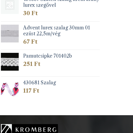
lurex szegővel
30
Ft
Advent lurex szalag 30mm 01
ezüst 22,5m/vég
67
Ft
Pamutcsipke 701402b
251
Ft
430681 Szalag
117
Ft