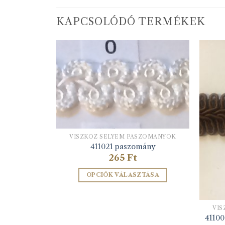
KAPCSOLÓDÓ TERMÉKEK
VISZKÓZ SELYEM PASZOMÁNYOK
411021 paszomány
SZOMÁNYOK
265
Ft
y zöld
OPCIÓK VÁLASZTÁSA
ZEM
Ennek
a
VIS
terméknek
41100
több