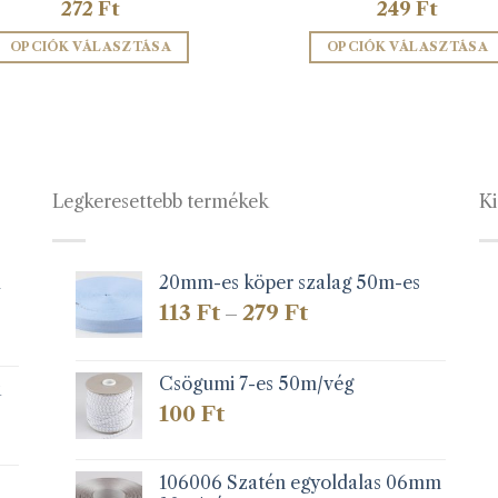
272
Ft
249
Ft
OPCIÓK VÁLASZTÁSA
OPCIÓK VÁLASZTÁSA
Ennek
Ennek
a
a
terméknek
terméknek
több
több
variációja
variációja
Legkeresettebb termékek
Ki
van.
van.
A
A
változatok
változatok
a
a
1
20mm-es köper szalag 50m-es
termékoldalon
termékolda
Ártartomány:
113
Ft
279
Ft
–
választhatók
választható
113 Ft
-
ki
ki
279 Ft
Csögumi 7-es 50m/vég
k
100
Ft
106006 Szatén egyoldalas 06mm