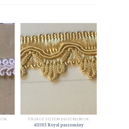
NYOK
VISZKÓZ SELYEM PASZOMÁNYOK
411015 Royal paszomány