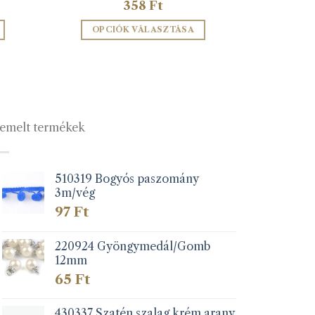
358
Ft
OPCIÓK VÁLASZTÁSA
Ennek
a
terméknek
több
variációja
emelt termékek
van.
A
változatok
a
510319 Bogyós paszomány
3m/vég
lon
termékoldalon
k
választhatók
97
Ft
ki
220924 Gyöngymedál/Gomb
12mm
65
Ft
430337 Szatén szalag krém arany