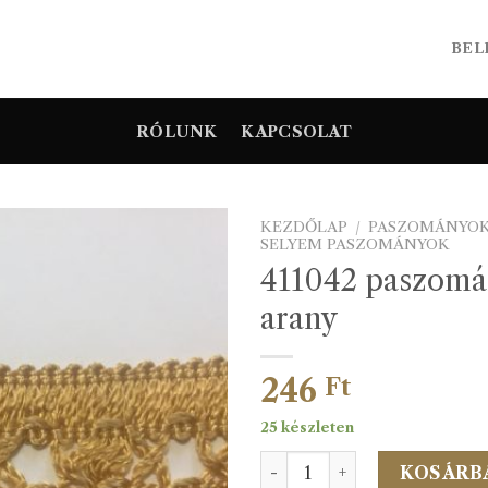
BEL
RÓLUNK
KAPCSOLAT
KEZDŐLAP
/
PASZOMÁNYO
SELYEM PASZOMÁNYOK
411042 paszomá
arany
246
Ft
25 készleten
411042 paszomány 382 aran
KOSÁRB