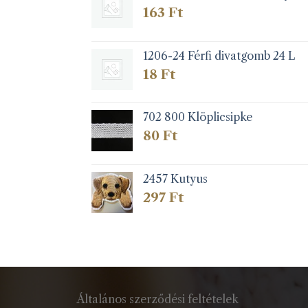
163
Ft
1206-24 Férfi divatgomb 24 L
18
Ft
702 800 Klöplicsipke
80
Ft
2457 Kutyus
297
Ft
Általános szerződési feltételek