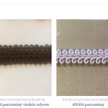
ZKÓZ SELYEM PASZOMÁNYOK
VISZKÓZ SELYEM PASZOMÁ
3 paszomány viszkóz selyem
411004 paszomány