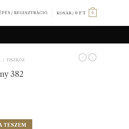
0
FT
0
ÉPÉS / REGISZTRÁCIÓ
KOSÁR /
K
/
VISZKÓZ
ny 382
y mennyiség
A TESZEM