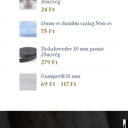
30m/vég
24
Ft
13mm-es danubia szalag 50m-es
75
Ft
Táskaheveder 30 mm pamut
25m/vég
279
Ft
Gumipertli 10 mm
Ártartomány:
69
Ft
117
Ft
–
69 Ft
-
117 Ft