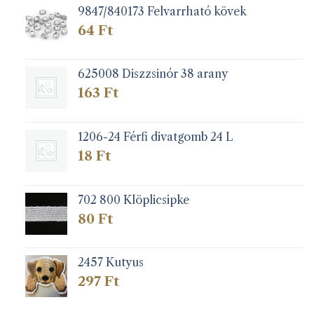
9847/840173 Felvarrható kövek
64
Ft
625008 Diszzsinór 38 arany
163
Ft
1206-24 Férfi divatgomb 24 L
18
Ft
702 800 Klöplicsipke
80
Ft
2457 Kutyus
297
Ft