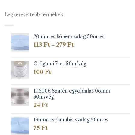
Legkeresettebb termékek
20mm-es köper szalag 50m-es
Ártartomány:
113
Ft
279
Ft
–
113 Ft
-
279 Ft
Csögumi 7-es 50m/vég
100
Ft
106006 Szatén egyoldalas 06mm
30m/vég
24
Ft
13mm-es danubia szalag 50m-es
75
Ft