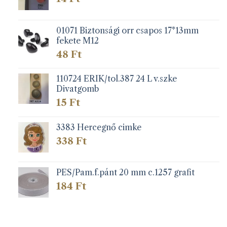
01071 Biztonsági orr csapos 17*13mm
fekete M12
48
Ft
110724 ERIK/tol.387 24 L v.szke
Divatgomb
15
Ft
3383 Hercegnő cimke
338
Ft
PES/Pam.f.pánt 20 mm c.1257 grafit
184
Ft