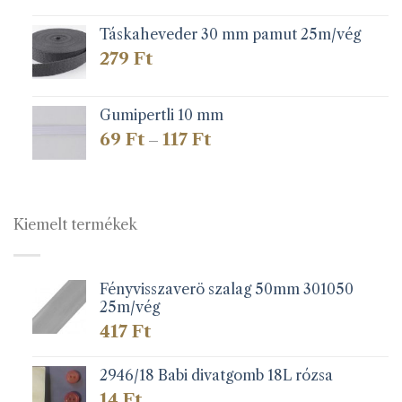
Táskaheveder 30 mm pamut 25m/vég
279
Ft
Gumipertli 10 mm
Ártartomány:
69
Ft
117
Ft
–
69 Ft
-
117 Ft
Kiemelt termékek
Fényvisszaverö szalag 50mm 301050
25m/vég
417
Ft
2946/18 Babi divatgomb 18L rózsa
14
Ft