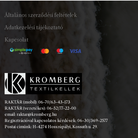
Általános szerződési feltételek
Adatkezelési tájékoztató
Kapcsolat
RAKTÁR (mobil): 06-70/63-43-173
RAKTÁR (vezetékes): 06-52/77-22-00
email: raktar@kromberg.hu
Regisztrációval kapcsolatos kérdések: 06-30/369-2577
Postai címünk: H-4274 Hosszúpályi, Kossuth u. 29.