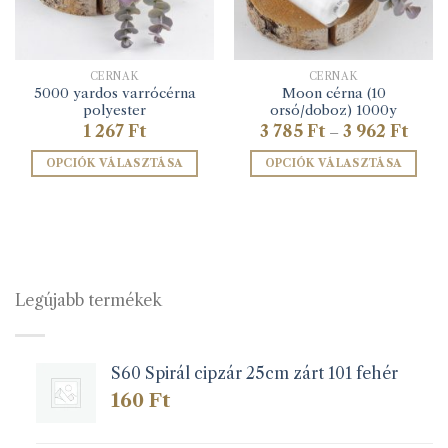
CÉRNÁK
CÉRNÁK
5000 yardos varrócérna
Moon cérna (10
omány:
polyester
orsó/doboz) 1000y
Ártar
1 267
Ft
3 785
Ft
3 962
Ft
–
3
785 Ft
OPCIÓK VÁLASZTÁSA
OPCIÓK VÁLASZTÁSA
-
3
Ennek
Ennek
962 F
a
a
terméknek
terméknek
több
több
variációja
variációja
van.
van.
Legújabb termékek
A
A
változatok
változatok
a
a
S60 Spirál cipzár 25cm zárt 101 fehér
termékoldalon
termékoldalon
választhatók
választhatók
160
Ft
ki
ki