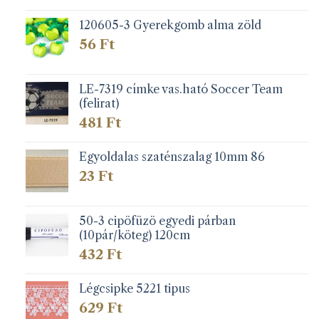
120605-3 Gyerekgomb alma zöld
56
Ft
LE-7319 címke vas.ható Soccer Team
(felirat)
481
Ft
Egyoldalas szaténszalag 10mm 86
23
Ft
50-3 cipöfüzö egyedi párban
(10pár/köteg) 120cm
432
Ft
Légcsipke 5221 tipus
629
Ft