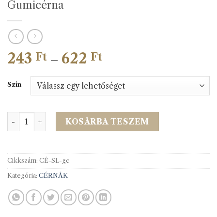
Gumicérna
243
622
Ártartomány:
Ft
Ft
–
243 Ft
-
Szín
622 Ft
Gumicérna mennyiség
KOSÁRBA TESZEM
Cikkszám:
CÉ-SL-gc
Kategória:
CÉRNÁK