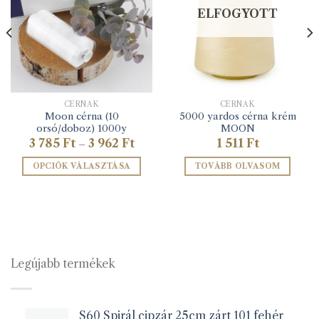
ELFOGYOTT
CÉRNÁK
CÉRNÁK
Moon cérna (10
5000 yardos cérna krém
orsó/doboz) 1000y
MOON
Ártartomány:
3 785
Ft
3 962
Ft
1 511
Ft
–
3
785 Ft
OPCIÓK VÁLASZTÁSA
TOVÁBB OLVASOM
-
3
Ennek
962 Ft
a
terméknek
több
variációja
van.
Legújabb termékek
A
változatok
a
S60 Spirál cipzár 25cm zárt 101 fehér
termékoldalon