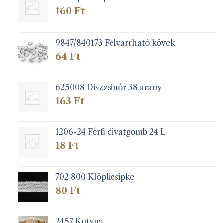
választhatók
160
Ft
ki
9847/840173 Felvarrható kövek
64
Ft
625008 Diszzsinór 38 arany
163
Ft
1206-24 Férfi divatgomb 24 L
18
Ft
702 800 Klöplicsipke
80
Ft
2457 Kutyus