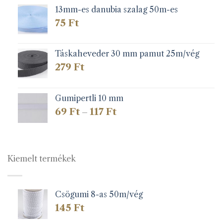
13mm-es danubia szalag 50m-es
75
Ft
Táskaheveder 30 mm pamut 25m/vég
279
Ft
Gumipertli 10 mm
Ártartomány:
69
Ft
117
Ft
–
69 Ft
-
117 Ft
Kiemelt termékek
Csögumi 8-as 50m/vég
145
Ft