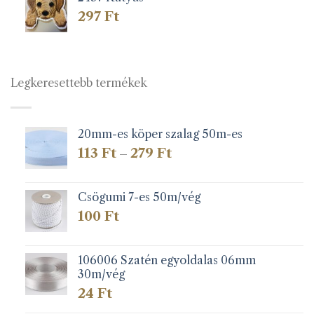
297
Ft
Legkeresettebb termékek
20mm-es köper szalag 50m-es
Ártartomány:
113
Ft
279
Ft
–
113 Ft
-
279 Ft
Csögumi 7-es 50m/vég
100
Ft
106006 Szatén egyoldalas 06mm
30m/vég
24
Ft