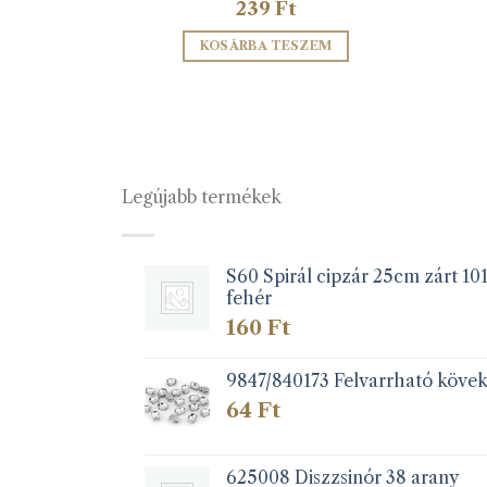
239
Ft
KOSÁRBA TESZEM
Legújabb termékek
S60 Spirál cipzár 25cm zárt 10
fehér
160
Ft
9847/840173 Felvarrható köve
64
Ft
625008 Diszzsinór 38 arany