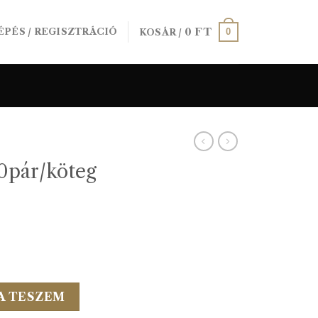
0
FT
0
ÉPÉS / REGISZTRÁCIÓ
KOSÁR /
0pár/köteg
 140cm 00 fehér mennyiség
A TESZEM