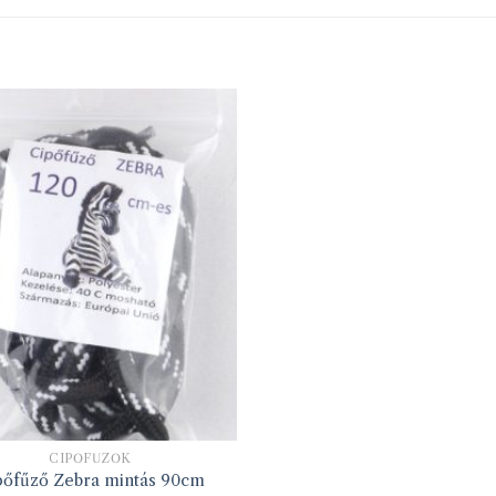
CIPŐFŰZŐK
pőfűző Zebra mintás 90cm