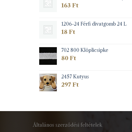
163
Ft
1206-24 Férfi divatgomb 24 L
18
Ft
702 800 Klöplicsipke
80
Ft
2457 Kutyus
297
Ft
Általános szerződési feltételek