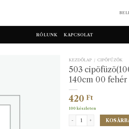
BEL
RÓLUNK
KAPCSOLAT
KEZDŐLAP
/
CIPŐFŰZŐK
503 cipöfüzö(10
140cm 00 fehér
420
Ft
100 készleten
503 cipöfüzö(100pár/köteg
KOSÁRB