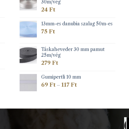
30m/vég
24
Ft
13mm-es danubia szalag 50m-es
75
Ft
Táskaheveder 30 mm pamut
25m/vég
279
Ft
Gumipertli 10 mm
Ártartomány:
69
Ft
117
Ft
–
69 Ft
-
117 Ft