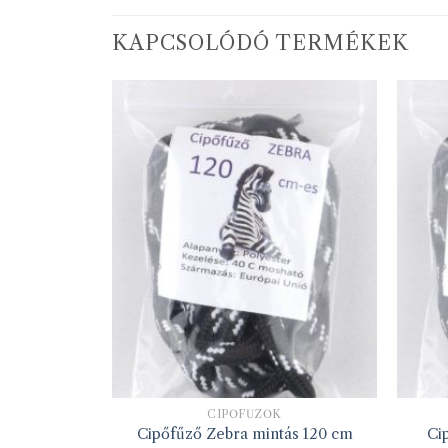
KAPCSOLÓDÓ TERMÉKEK
CIPŐFŰZŐK
Cipőfűző Zebra mintás 120 cm
Ci