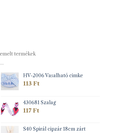
emelt termékek
HV-2006 Vasalható cimke
113
Ft
430681 Szalag
117
Ft
S40 Spirál cipzár 18cm zárt