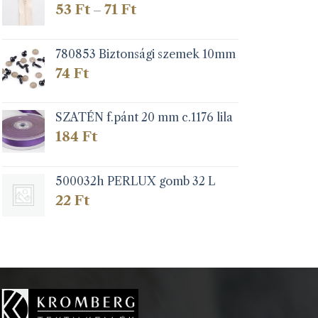
Ártartomány:
53
Ft
71
Ft
–
53 Ft
-
71 Ft
780853 Biztonsági szemek 10mm
74
Ft
SZATÉN f.pánt 20 mm c.1176 lila
184
Ft
500032h PERLUX gomb 32 L
22
Ft