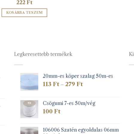
222
Ft
KOSÁRBA TESZEM
Legkeresettebb termékek
Ki
1
20mm-es köper szalag 50m-es
Ártartomány:
113
Ft
279
Ft
–
113 Ft
-
279 Ft
Csögumi 7-es 50m/vég
k
100
Ft
106006 Szatén egyoldalas 06mm