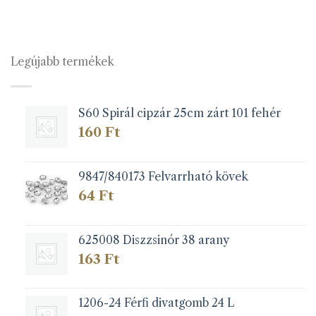
terméknek
több
variációja
van.
Legújabb termékek
A
változatok
a
S60 Spirál cipzár 25cm zárt 101 fehér
termékoldalon
választhatók
160
Ft
ki
9847/840173 Felvarrható kövek
64
Ft
625008 Diszzsinór 38 arany
163
Ft
1206-24 Férfi divatgomb 24 L