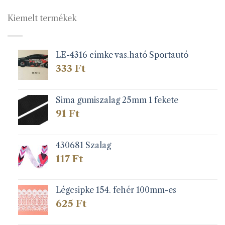
117 Ft
Kiemelt termékek
LE-4316 címke vas.ható Sportautó
333
Ft
Sima gumiszalag 25mm 1 fekete
91
Ft
430681 Szalag
117
Ft
Légcsipke 154. fehér 100mm-es
625
Ft