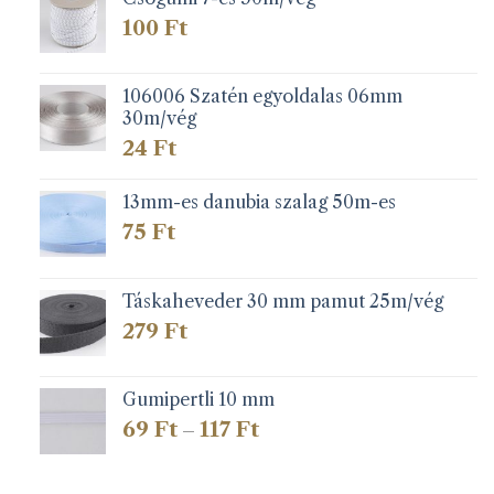
100
Ft
106006 Szatén egyoldalas 06mm
30m/vég
24
Ft
13mm-es danubia szalag 50m-es
75
Ft
Táskaheveder 30 mm pamut 25m/vég
279
Ft
Gumipertli 10 mm
Ártartomány:
69
Ft
117
Ft
–
69 Ft
-