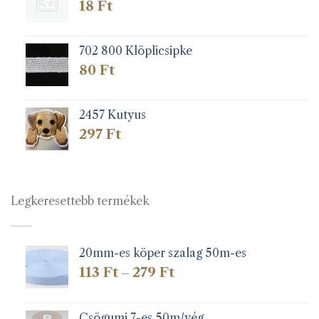
18
Ft
702 800 Klöplicsipke
80
Ft
2457 Kutyus
297
Ft
Legkeresettebb termékek
20mm-es köper szalag 50m-es
Ártartomány:
113
Ft
279
Ft
–
113 Ft
-
279 Ft
Csögumi 7-es 50m/vég