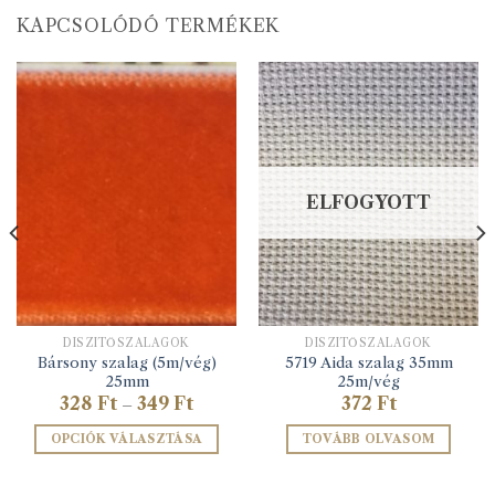
KAPCSOLÓDÓ TERMÉKEK
ELFOGYOTT
DÍSZÍTŐSZALAGOK
DÍSZÍTŐSZALAGOK
Bársony szalag (5m/vég)
5719 Aida szalag 35mm
25mm
25m/vég
Ártartomány:
328
Ft
349
Ft
372
Ft
–
328 Ft
-
OPCIÓK VÁLASZTÁSA
TOVÁBB OLVASOM
349 Ft
Ennek
a