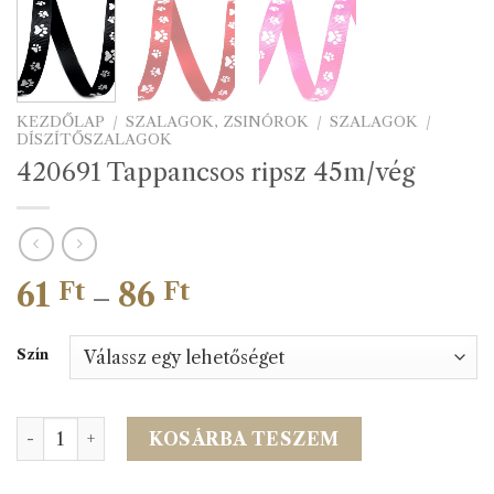
KEZDŐLAP
/
SZALAGOK, ZSINÓROK
/
SZALAGOK
/
DÍSZÍTŐSZALAGOK
420691 Tappancsos ripsz 45m/vég
61
86
Ártartomány:
Ft
Ft
–
61 Ft
-
Szín
86 Ft
420691 Tappancsos ripsz 45m/vég mennyiség
KOSÁRBA TESZEM