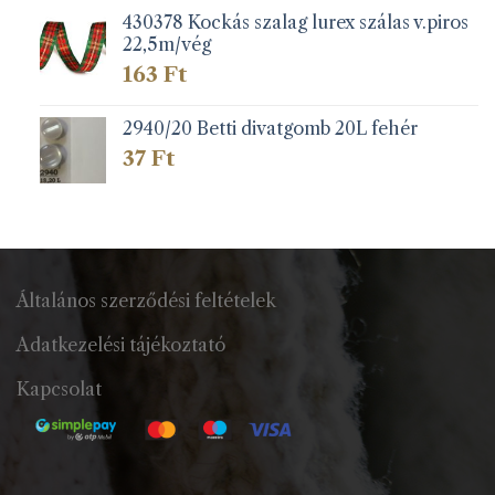
430378 Kockás szalag lurex szálas v.piros
22,5m/vég
163
Ft
2940/20 Betti divatgomb 20L fehér
37
Ft
Általános szerződési feltételek
Adatkezelési tájékoztató
Kapcsolat