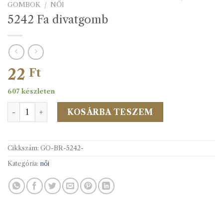
GOMBOK
/
NŐI
5242 Fa divatgomb
22
Ft
607 készleten
5242 Fa divatgomb mennyiség
KOSÁRBA TESZEM
Cikkszám:
GO-BR-5242-
Kategória:
női