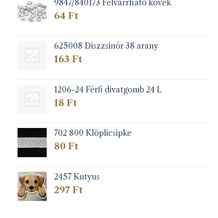
9847/840173 Felvarrható kövek
64
Ft
625008 Diszzsinór 38 arany
163
Ft
1206-24 Férfi divatgomb 24 L
18
Ft
702 800 Klöplicsipke
80
Ft
2457 Kutyus
297
Ft