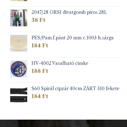
2047/28 ORSI divatgomb piros 28L
38
Ft
PES/Pam.f.pánt 20 mm c.1003 h.sárga
184
Ft
HV-4002 Vasalható cimke
188
Ft
S60 Spirál cipzár 40cm ZÁRT 310 fekete
184
Ft