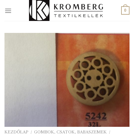
Skip
to
0
content
KEZDŐLAP
/
GOMBOK, CSATOK, BABASZEMEK
/