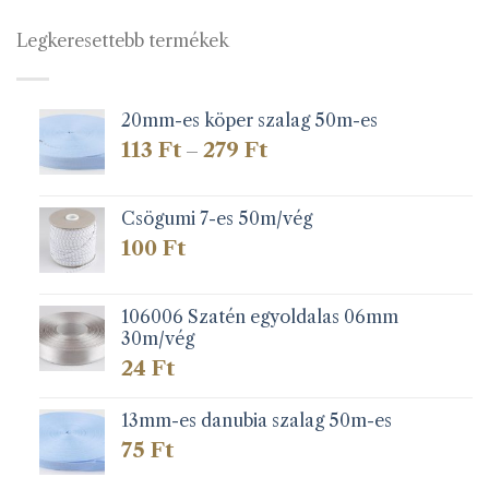
Legkeresettebb termékek
20mm-es köper szalag 50m-es
Ártartomány:
113
Ft
279
Ft
–
113 Ft
-
279 Ft
Csögumi 7-es 50m/vég
100
Ft
106006 Szatén egyoldalas 06mm
30m/vég
24
Ft
13mm-es danubia szalag 50m-es
75
Ft