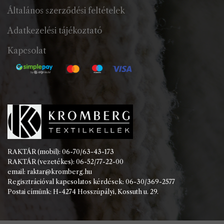
Általános szerződési feltételek
Adatkezelési tájékoztató
Kapcsolat
RAKTÁR (mobil): 06-70/63-43-173
RAKTÁR (vezetékes): 06-52/77-22-00
email: raktar@kromberg.hu
Regisztrációval kapcsolatos kérdések: 06-30/369-2577
Postai címünk: H-4274 Hosszúpályi, Kossuth u. 29.