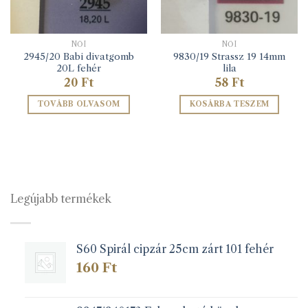
NŐI
NŐI
2945/20 Babi divatgomb
9830/19 Strassz 19 14mm
20L fehér
lila
20
Ft
58
Ft
TOVÁBB OLVASOM
KOSÁRBA TESZEM
Legújabb termékek
S60 Spirál cipzár 25cm zárt 101 fehér
160
Ft