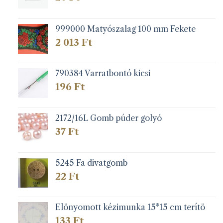
999000 Matyószalag 100 mm Fekete
2 013
Ft
790384 Varratbontó kicsi
196
Ft
2172/16L Gomb púder golyó
37
Ft
5245 Fa divatgomb
22
Ft
Elönyomott kézimunka 15*15 cm terítö
133
Ft