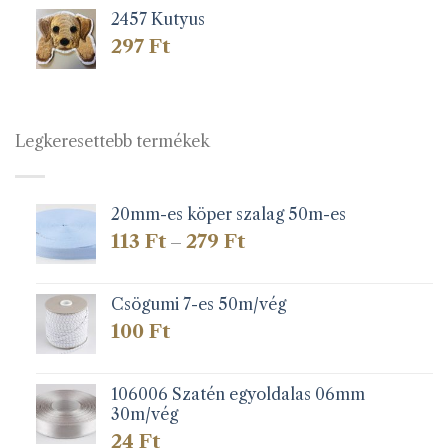
2457 Kutyus
297
Ft
Legkeresettebb termékek
20mm-es köper szalag 50m-es
Ártartomány:
113
Ft
279
Ft
–
113 Ft
-
279 Ft
Csögumi 7-es 50m/vég
100
Ft
106006 Szatén egyoldalas 06mm
30m/vég
24
Ft