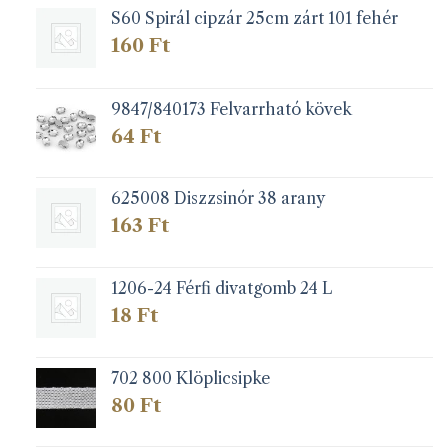
S60 Spirál cipzár 25cm zárt 101 fehér
160
Ft
9847/840173 Felvarrható kövek
64
Ft
625008 Diszzsinór 38 arany
163
Ft
1206-24 Férfi divatgomb 24 L
18
Ft
702 800 Klöplicsipke
80
Ft