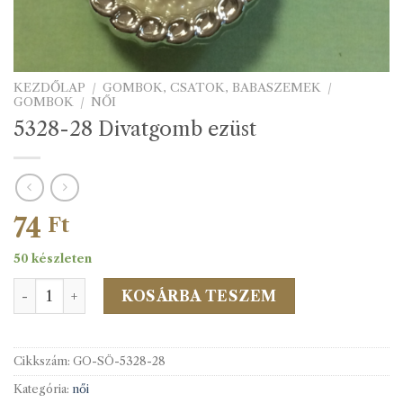
KEZDŐLAP
/
GOMBOK, CSATOK, BABASZEMEK
/
GOMBOK
/
NŐI
5328-28 Divatgomb ezüst
74
Ft
50 készleten
5328-28 Divatgomb ezüst mennyiség
KOSÁRBA TESZEM
Cikkszám:
GO-SÖ-5328-28
Kategória:
női