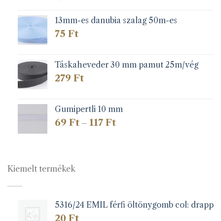
13mm-es danubia szalag 50m-es
75
Ft
Táskaheveder 30 mm pamut 25m/vég
279
Ft
Gumipertli 10 mm
Ártartomány:
69
Ft
117
Ft
–
69 Ft
-
117 Ft
Kiemelt termékek
5316/24 EMIL férfi öltönygomb col: drapp
20
Ft