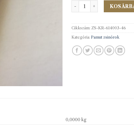
614003 Viaszolt pamut lapo
KOSÁRB
Cikkszám:
ZS-KR-614003-46
Kategória:
Pamut zsinórok
0,0000 kg