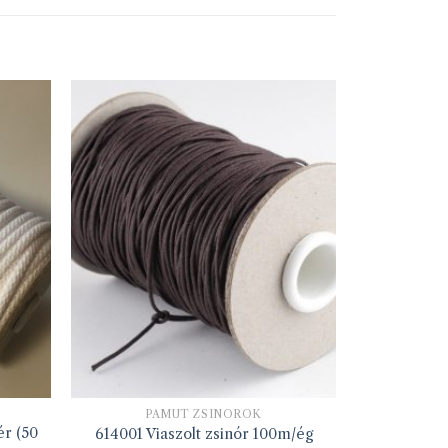
PAMUT ZSINÓROK
ér (50
614001 Viaszolt zsinór 100m/ég