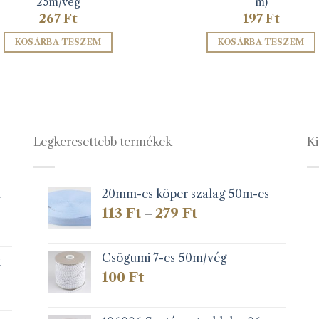
25m/vég
m)
267
Ft
197
Ft
KOSÁRBA TESZEM
KOSÁRBA TESZEM
Legkeresettebb termékek
Ki
1
20mm-es köper szalag 50m-es
Ártartomány:
113
Ft
279
Ft
–
113 Ft
-
279 Ft
Csögumi 7-es 50m/vég
k
100
Ft