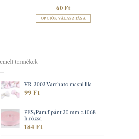
60
Ft
OPCIÓK VÁLASZTÁSA
Ennek
a
terméknek
több
variációja
emelt termékek
van.
A
változatok
a
VR-3003 Varrható masni lila
termékoldalon
99
Ft
választhatók
ki
PES/Pam.f.pánt 20 mm c.1068
h.rózsa
184
Ft