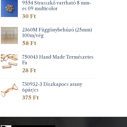
9554 Strasszkő varrható 8 mm-
es 09 multicolor
30
Ft
2360M Függönybehúzó (25mm)
100m/vég
58
Ft
750043 Hand Made Természetes
Fa
28
Ft
730932-3 Díszkapocs arany
6pár/cs
375
Ft