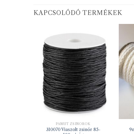
KAPCSOLÓDÓ TERMÉKEK
ROK
PAMUT ZSINÓROK
 fekete (50
310070 Viaszolt zsinór 85-
9