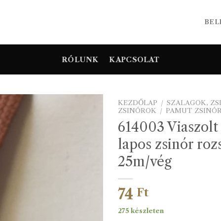
BEL
RÓLUNK
KAPCSOLAT
KEZDŐLAP
/
SZALAGOK, Z
ZSINÓROK
/
PAMUT ZSINÓ
614003 Viaszolt
lapos zsinór roz
25m/vég
74
Ft
275 készleten