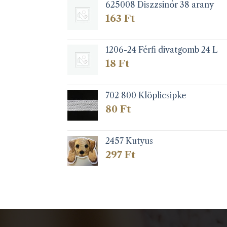
625008 Diszzsinór 38 arany
163
Ft
1206-24 Férfi divatgomb 24 L
18
Ft
702 800 Klöplicsipke
80
Ft
2457 Kutyus
297
Ft