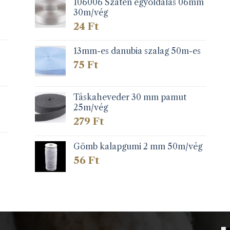
106006 Szatén egyoldalas 06mm
30m/vég
24
Ft
13mm-es danubia szalag 50m-es
75
Ft
Táskaheveder 30 mm pamut
25m/vég
279
Ft
Gömb kalapgumi 2 mm 50m/vég
56
Ft