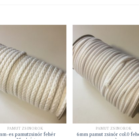
PAMUT ZSINÓROK
PAMUT ZSINÓROK
mm-es pamutzsinór fehér
6mm pamut zsinór col.0 feh