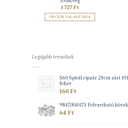
100m/vég
1 727
Ft
ZEM
OPCIÓK VÁLASZTÁSA
Ennek
a
terméknek
több
variációja
Legújabb termékek
van.
A
változatok
a
S60 Spirál cipzár 25cm zárt 10
fehér
termékoldalon
választhatók
160
Ft
ki
9847/840173 Felvarrható köve
64
Ft