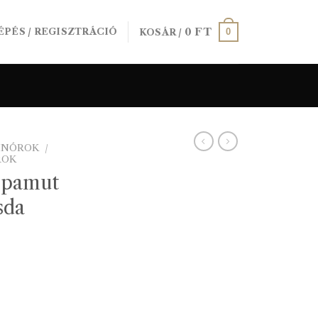
0
FT
0
ÉPÉS / REGISZTRÁCIÓ
KOSÁR /
SINÓROK
/
ROK
 pamut
sda