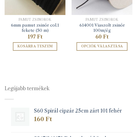
PAMUT ZSINÓROK
PAMUT ZSINÓROK
6mm pamut zsinór col.1
614001 Viaszolt zsinór
fekete (50 m)
100m/ég
197
Ft
60
Ft
KOSÁRBA TESZEM
OPCIÓK VÁLASZTÁSA
Ennek
a
terméknek
több
variációja
van.
Legújabb termékek
A
változatok
a
S60 Spirál cipzár 25cm zárt 101 fehér
termékoldalon
választhatók
160
Ft
ki