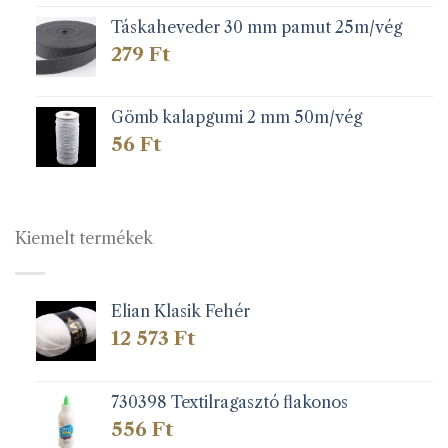
Táskaheveder 30 mm pamut 25m/vég
279
Ft
Gömb kalapgumi 2 mm 50m/vég
56
Ft
Kiemelt termékek
Elian Klasik Fehér
12 573
Ft
730398 Textilragasztó flakonos
556
Ft