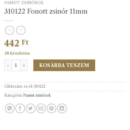
PAMUT ZSINÓROK
310122 Fonott zsinór 11mm
442
Ft
28 készleten
310122 Fonott zsinór 11mm mennyiség
KOSÁRBA TESZEM
Cikkszám:
zs-sl-310122
Kategória:
Pamut zsinórok