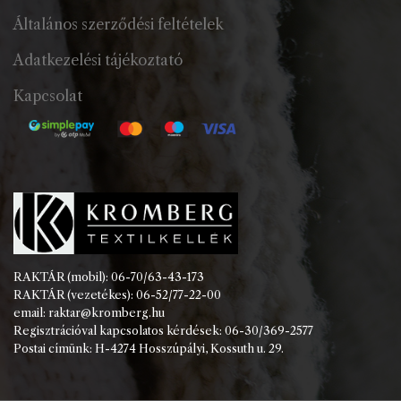
Általános szerződési feltételek
Adatkezelési tájékoztató
Kapcsolat
RAKTÁR (mobil): 06-70/63-43-173
RAKTÁR (vezetékes): 06-52/77-22-00
email: raktar@kromberg.hu
Regisztrációval kapcsolatos kérdések: 06-30/369-2577
Postai címünk: H-4274 Hosszúpályi, Kossuth u. 29.