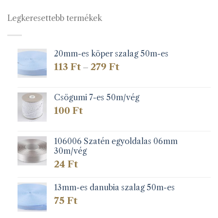
Legkeresettebb termékek
20mm-es köper szalag 50m-es
Ártartomány:
113
Ft
279
Ft
–
113 Ft
-
279 Ft
Csögumi 7-es 50m/vég
100
Ft
106006 Szatén egyoldalas 06mm
30m/vég
24
Ft
13mm-es danubia szalag 50m-es
75
Ft