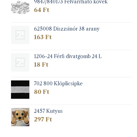
9847/840173 Felvarrható kövek
64
Ft
625008 Diszzsinór 38 arany
163
Ft
1206-24 Férfi divatgomb 24 L
18
Ft
702 800 Klöplicsipke
80
Ft
2457 Kutyus
297
Ft