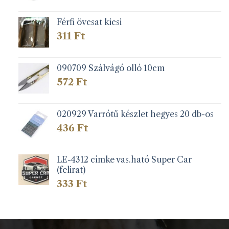
Férfi övcsat kicsi
311
Ft
090709 Szálvágó olló 10cm
572
Ft
020929 Varrótű készlet hegyes 20 db-os
436
Ft
LE-4312 címke vas.ható Super Car
(felirat)
333
Ft