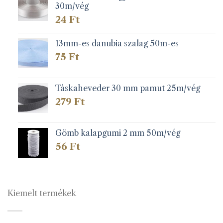
30m/vég
24
Ft
13mm-es danubia szalag 50m-es
75
Ft
Táskaheveder 30 mm pamut 25m/vég
279
Ft
Gömb kalapgumi 2 mm 50m/vég
56
Ft
Kiemelt termékek