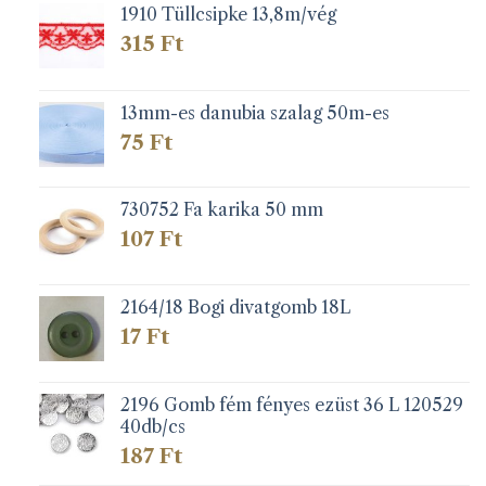
1910 Tüllcsipke 13,8m/vég
315
Ft
13mm-es danubia szalag 50m-es
75
Ft
730752 Fa karika 50 mm
107
Ft
2164/18 Bogi divatgomb 18L
17
Ft
2196 Gomb fém fényes ezüst 36 L 120529
40db/cs
187
Ft