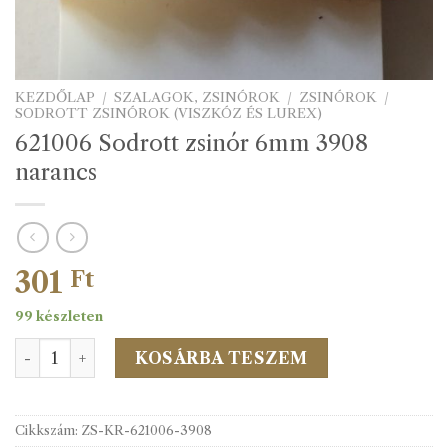
KEZDŐLAP
/
SZALAGOK, ZSINÓROK
/
ZSINÓROK
/
SODROTT ZSINÓROK (VISZKÓZ ÉS LUREX)
621006 Sodrott zsinór 6mm 3908
narancs
301
Ft
99 készleten
621006 Sodrott zsinór 6mm 3908 narancs mennyiség
KOSÁRBA TESZEM
Cikkszám:
ZS-KR-621006-3908