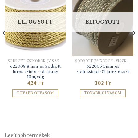
ELFOGYOTT
ELFOGYOTT
SODROTT ZSINÓROK (VISZKÓZ ÉS LUREX)
SODROTT ZSINÓROK (VISZKÓZ ÉS LUREX)
622008 8 mm-es Sodrott
622005 5mm-es
lurex zsinór col. arany
sodr.zsinór 01 lurex ezust
10m/vég
424
Ft
302
Ft
TOVÁBB OLVASOM
TOVÁBB OLVASOM
Legújabb termékek