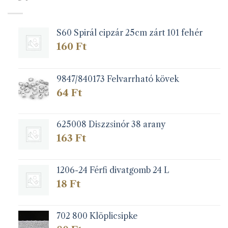
S60 Spirál cipzár 25cm zárt 101 fehér
160
Ft
9847/840173 Felvarrható kövek
64
Ft
625008 Diszzsinór 38 arany
163
Ft
1206-24 Férfi divatgomb 24 L
18
Ft
702 800 Klöplicsipke