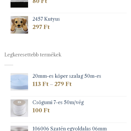
80
Ft
2457 Kutyus
297
Ft
Legkeresettebb termékek
20mm-es köper szalag 50m-es
Ártartomány:
113
Ft
279
Ft
–
113 Ft
-
279 Ft
Csögumi 7-es 50m/vég
100
Ft
106006 Szatén egyoldalas 06mm