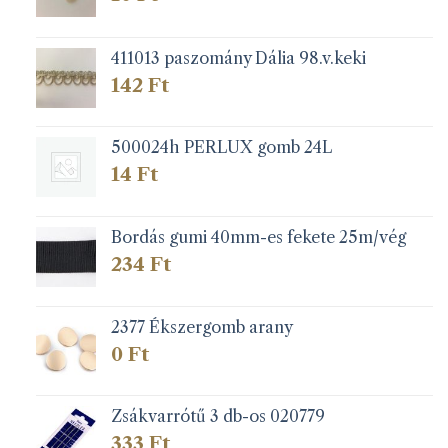
411013 paszomány Dália 98.v.keki
142
Ft
500024h PERLUX gomb 24L
14
Ft
Bordás gumi 40mm-es fekete 25m/vég
234
Ft
2377 Ékszergomb arany
0
Ft
Zsákvarrótű 3 db-os 020779
333
Ft