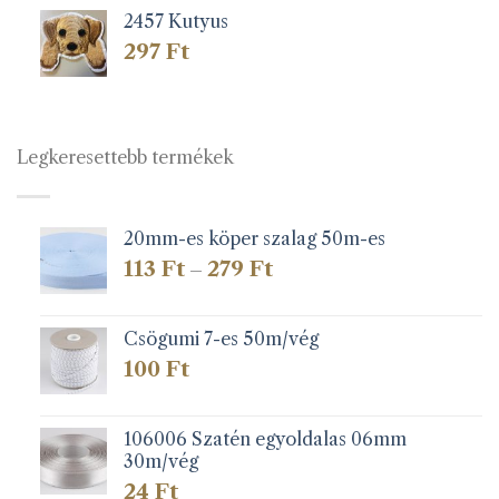
2457 Kutyus
297
Ft
Legkeresettebb termékek
20mm-es köper szalag 50m-es
Ártartomány:
113
Ft
279
Ft
–
113 Ft
-
279 Ft
Csögumi 7-es 50m/vég
100
Ft
106006 Szatén egyoldalas 06mm
30m/vég
24
Ft