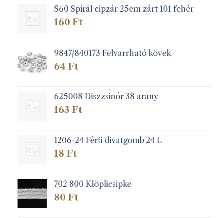
S60 Spirál cipzár 25cm zárt 101 fehér
160
Ft
9847/840173 Felvarrható kövek
64
Ft
625008 Diszzsinór 38 arany
163
Ft
1206-24 Férfi divatgomb 24 L
18
Ft
702 800 Klöplicsipke
80
Ft