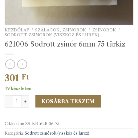
KEZDŐLAP
/
SZALAGOK, ZSINÓROK
/
ZSINÓROK
/
SODROTT ZSINÓROK (VISZKÓZ ÉS LUREX)
621006 Sodrott zsinór 6mm 75 türkiz
301
Ft
49 készleten
621006 Sodrott zsinór 6mm 75 türkiz mennyiség
KOSÁRBA TESZEM
Cikkszám:
ZS-KR-621006-75
Kategória:
Sodrott zsinórok (viszkóz és lurex)