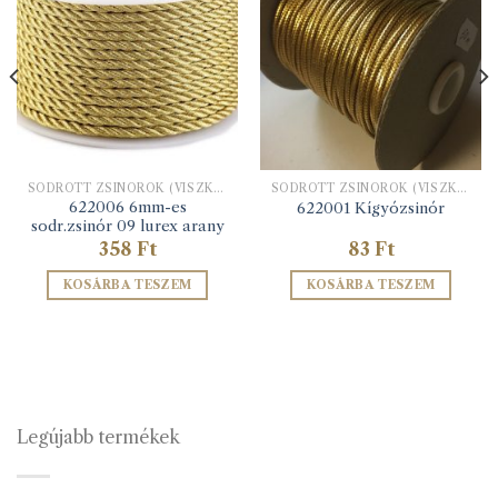
SODROTT ZSINÓROK (VISZKÓZ ÉS LUREX)
SODROTT ZSINÓROK (VISZKÓZ ÉS LUREX)
622006 6mm-es
622001 Kígyózsinór
sodr.zsinór 09 lurex arany
358
Ft
83
Ft
KOSÁRBA TESZEM
KOSÁRBA TESZEM
Legújabb termékek