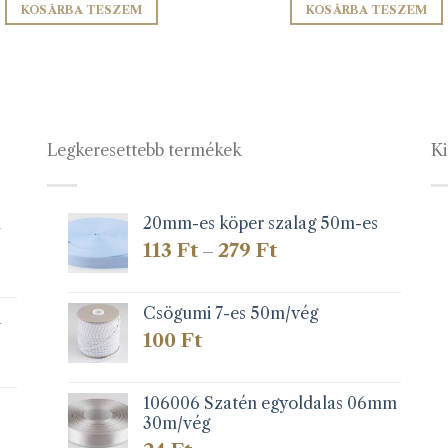
KOSÁRBA TESZEM
KOSÁRBA TESZEM
Legkeresettebb termékek
Ki
1
20mm-es köper szalag 50m-es
Ártartomány:
113
Ft
279
Ft
–
113 Ft
-
279 Ft
Csögumi 7-es 50m/vég
k
100
Ft
106006 Szatén egyoldalas 06mm
30m/vég