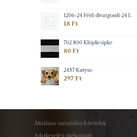
1206-24 Férfi divatgomb 24 L
18
Ft
702 800 Klöplicsipke
80
Ft
2457 Kutyus
297
Ft
Általános szerződési feltételek
Adatkezelési tájékoztató