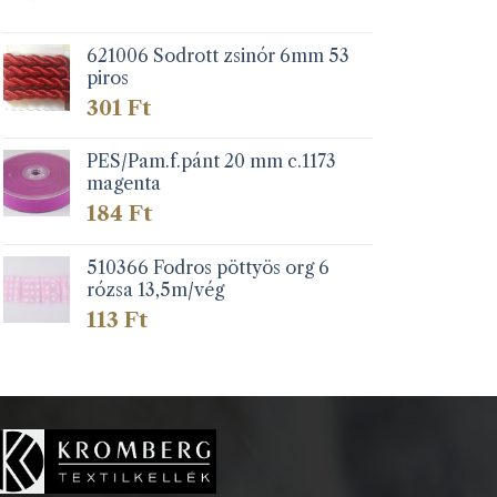
621006 Sodrott zsinór 6mm 53
piros
301
Ft
PES/Pam.f.pánt 20 mm c.1173
magenta
184
Ft
510366 Fodros pöttyös org 6
rózsa 13,5m/vég
113
Ft