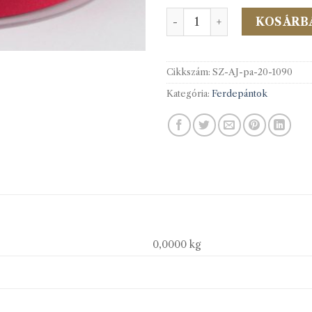
PES/Pam.f.pánt 20 mm c.10
KOSÁRB
Cikkszám:
SZ-AJ-pa-20-1090
Kategória:
Ferdepántok
0,0000 kg