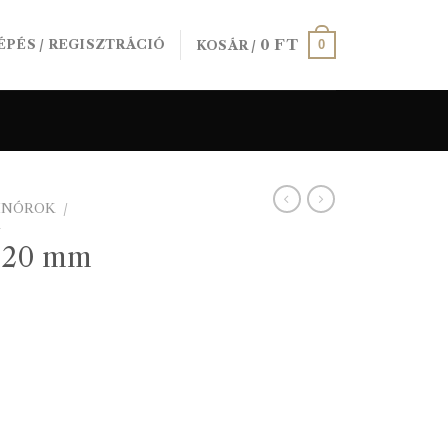
0
FT
0
ÉPÉS / REGISZTRÁCIÓ
KOSÁR /
SINÓROK
/
K
t 20 mm