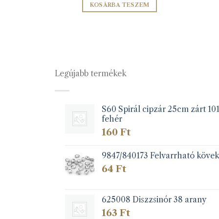
ZEM
KOSÁRBA TESZEM
Legújabb termékek
S60 Spirál cipzár 25cm zárt 10
fehér
160
Ft
9847/840173 Felvarrható köve
64
Ft
625008 Diszzsinór 38 arany
163
Ft