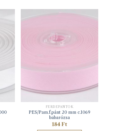
FERDEPÁNTOK
000
PES/Pam.f.pánt 20 mm c.1069
babarózsa
184
Ft