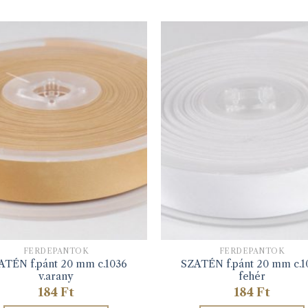
FERDEPÁNTOK
FERDEPÁNTOK
ATÉN f.pánt 20 mm c.1036
SZATÉN f.pánt 20 mm c.1
v.arany
fehér
184
Ft
184
Ft