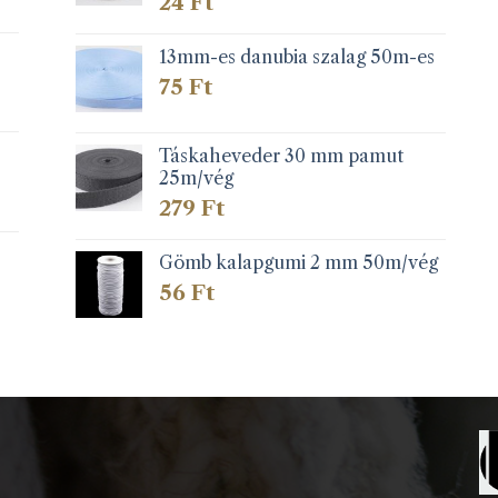
24
Ft
13mm-es danubia szalag 50m-es
75
Ft
Táskaheveder 30 mm pamut
25m/vég
279
Ft
Gömb kalapgumi 2 mm 50m/vég
56
Ft