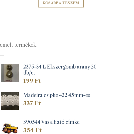
KOSÁRBA TESZEM
emelt termékek
2375-34 L Ékszergomb arany 20
db/cs
199
Ft
Madeira csipke 432 45mm-es
337
Ft
390544 Vasalható címke
354
Ft