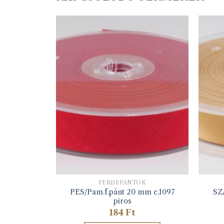
K
FERDEPÁNTOK
mm c.1106
PES/Pam.f.pánt 20 mm c.1097
SZ
s
piros
184
Ft