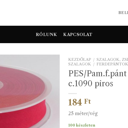
BEL
RÓLUNK
KAPCSOLAT
KEZDŐLAP
/
SZALAGOK, Z
SZALAGOK
/
FERDEPÁNTO
PES/Pam.f.pán
c.1090 piros
184
Ft
25 méter/vég
100 készleten