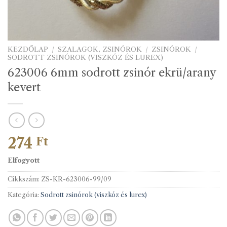
KEZDŐLAP
/
SZALAGOK, ZSINÓROK
/
ZSINÓROK
/
SODROTT ZSINÓROK (VISZKÓZ ÉS LUREX)
623006 6mm sodrott zsinór ekrü/arany
kevert
274
Ft
Elfogyott
Cikkszám:
ZS-KR-623006-99/09
Kategória:
Sodrott zsinórok (viszkóz és lurex)