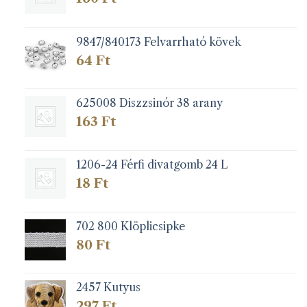
9847/840173 Felvarrható kövek
64
Ft
625008 Diszzsinór 38 arany
163
Ft
1206-24 Férfi divatgomb 24 L
18
Ft
702 800 Klöplicsipke
80
Ft
2457 Kutyus
297
Ft