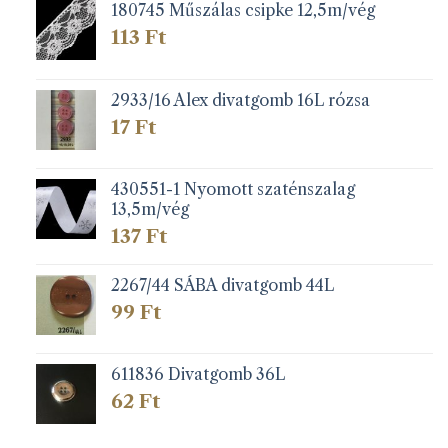
50 Ft
180745 Műszálas csipke 12,5m/vég
113
Ft
2933/16 Alex divatgomb 16L rózsa
17
Ft
430551-1 Nyomott szaténszalag
13,5m/vég
137
Ft
2267/44 SÁBA divatgomb 44L
99
Ft
611836 Divatgomb 36L
62
Ft