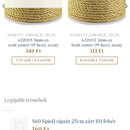
SODROTT ZSINÓROK (VISZKÓZ ÉS LUREX)
SODROTT ZSINÓROK (VISZKÓZ ÉS LUREX)
622005 5mm-es
622002 2mm-es
sodr.zsinór 09 lurex arany
Sodr.zsinór 09 lurex arany
340
Ft
113
Ft
TOVÁBB OLVASOM
KOSÁRBA TESZEM
Legújabb termékek
S60 Spirál cipzár 25cm zárt 101 fehér
160
Ft