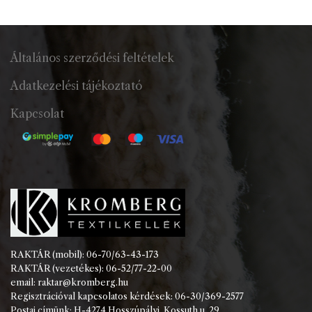
Általános szerződési feltételek
Adatkezelési tájékoztató
Kapcsolat
RAKTÁR (mobil): 06-70/63-43-173
RAKTÁR (vezetékes): 06-52/77-22-00
email: raktar@kromberg.hu
Regisztrációval kapcsolatos kérdések: 06-30/369-2577
Postai címünk: H-4274 Hosszúpályi, Kossuth u. 29.