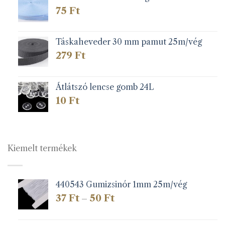
75
Ft
Táskaheveder 30 mm pamut 25m/vég
279
Ft
Átlátszó lencse gomb 24L
10
Ft
Kiemelt termékek
440543 Gumizsinór 1mm 25m/vég
Ártartomány:
37
Ft
50
Ft
–
37 Ft
-