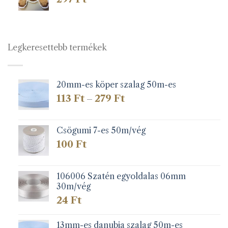
Legkeresettebb termékek
20mm-es köper szalag 50m-es
Ártartomány:
113
Ft
279
Ft
–
113 Ft
-
279 Ft
Csögumi 7-es 50m/vég
100
Ft
106006 Szatén egyoldalas 06mm
30m/vég
24
Ft
13mm-es danubia szalag 50m-es