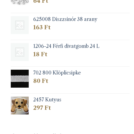
64
Ft
625008 Diszzsinór 38 arany
163
Ft
1206-24 Férfi divatgomb 24 L
18
Ft
702 800 Klöplicsipke
80
Ft
2457 Kutyus
297
Ft