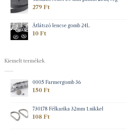
279
Ft
Átlátszó lencse gomb 24L
10
Ft
Kiemelt termékek
0005 Farmergomb 36
150
Ft
730178 Félkarika 32mm 1.nikkel
108
Ft