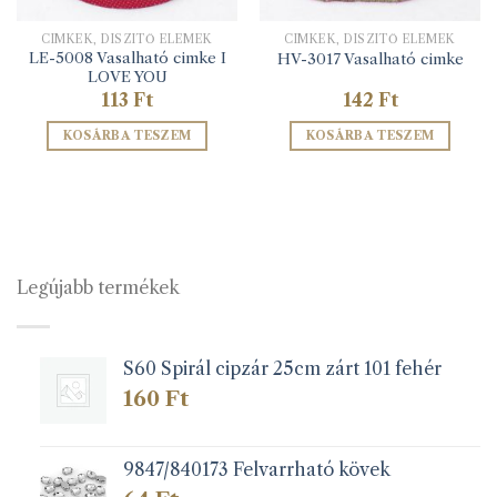
CIMKÉK, DÍSZÍTŐ ELEMEK
CIMKÉK, DÍSZÍTŐ ELEMEK
LE-5008 Vasalható cimke I
HV-3017 Vasalható cimke
LOVE YOU
113
Ft
142
Ft
KOSÁRBA TESZEM
KOSÁRBA TESZEM
Legújabb termékek
S60 Spirál cipzár 25cm zárt 101 fehér
160
Ft
9847/840173 Felvarrható kövek