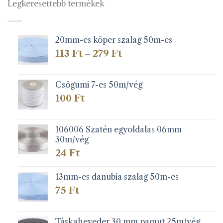
Legkeresettebb termékek
20mm-es köper szalag 50m-es
Ártartomány:
113
Ft
279
Ft
–
113 Ft
-
279 Ft
Csögumi 7-es 50m/vég
100
Ft
106006 Szatén egyoldalas 06mm
30m/vég
24
Ft
13mm-es danubia szalag 50m-es
75
Ft
Táskaheveder 30 mm pamut 25m/vég