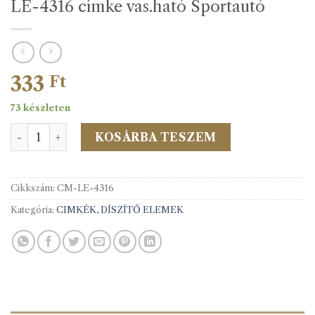
LE-4316 címke vas.ható Sportautó
333
Ft
73 készleten
LE-4316 címke vas.ható Sportautó mennyiség
KOSÁRBA TESZEM
Cikkszám:
CM-LE-4316
Kategória:
CIMKÉK, DÍSZÍTŐ ELEMEK