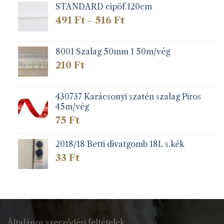
STANDARD cipöf.120cm
Ártartomány:
491
Ft
516
Ft
–
491 Ft
-
516 Ft
8001 Szalag 50mm 1 50m/vég
210
Ft
430737 Karácsonyi szatén szalag Piros
45m/vég
75
Ft
2018/18 Betti divatgomb 18L s.kék
33
Ft
Általános szerződési feltételek