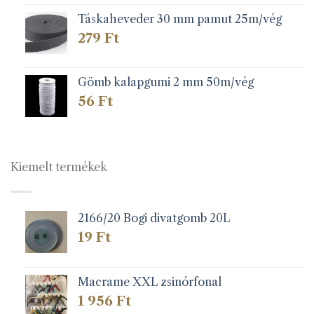
Táskaheveder 30 mm pamut 25m/vég
279
Ft
Gömb kalapgumi 2 mm 50m/vég
56
Ft
Kiemelt termékek
2166/20 Bogi divatgomb 20L
19
Ft
Macrame XXL zsinórfonal
1 956
Ft