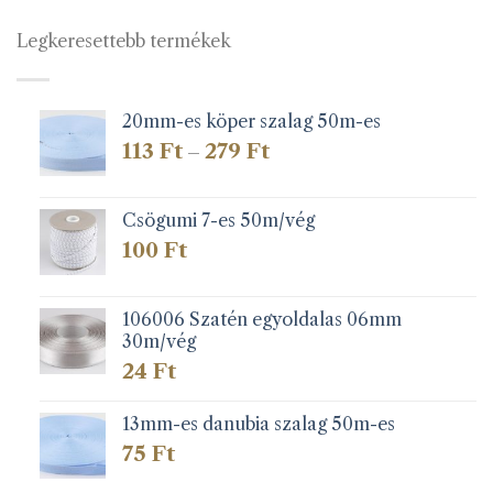
Legkeresettebb termékek
20mm-es köper szalag 50m-es
Ártartomány:
113
Ft
279
Ft
–
113 Ft
-
279 Ft
Csögumi 7-es 50m/vég
100
Ft
106006 Szatén egyoldalas 06mm
30m/vég
24
Ft
13mm-es danubia szalag 50m-es
75
Ft