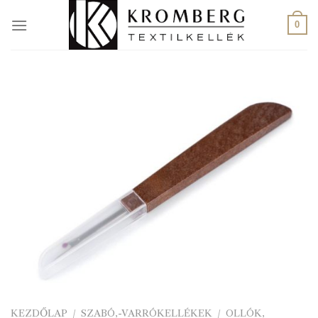
Skip
to
0
content
KEZDŐLAP
/
SZABÓ,-VARRÓKELLÉKEK
/
OLLÓK,