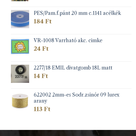
PES/Pam.f.pánt 20 mm c.1141 acélkék
184
Ft
VR-1008 Varrható akc. cimke
24
Ft
2277/18 EMIL divatgomb 18L matt
14
Ft
622002 2mm-es Sodr.zsinór 09 lurex
arany
113
Ft