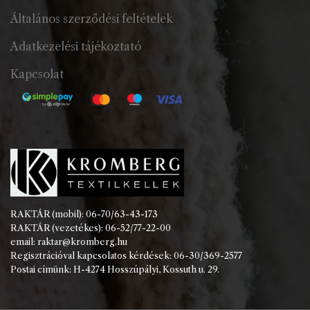
Általános szerződési feltételek
Adatkezelési tájékoztató
Kapcsolat
RAKTÁR (mobil): 06-70/63-43-173
RAKTÁR (vezetékes): 06-52/77-22-00
email: raktar@kromberg.hu
Regisztrációval kapcsolatos kérdések: 06-30/369-2577
Postai címünk: H-4274 Hosszúpályi, Kossuth u. 29.