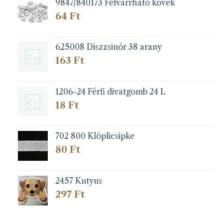
9847/840173 Felvarrható kövek
64
Ft
625008 Diszzsinór 38 arany
163
Ft
1206-24 Férfi divatgomb 24 L
18
Ft
702 800 Klöplicsipke
80
Ft
2457 Kutyus
297
Ft