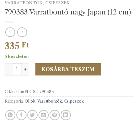
VARRATBONTÓK, CSIPESZEK
790383 Varratbontó nagy Japan (12 cm)
335
Ft
5 készleten
790383 Varratbontó nagy Japan (12 cm) mennyiség
KOSÁRBA TESZEM
Cikkszám:
NE-SL-790383
Kategória:
Ollók, Varratbontók, Csipeszek