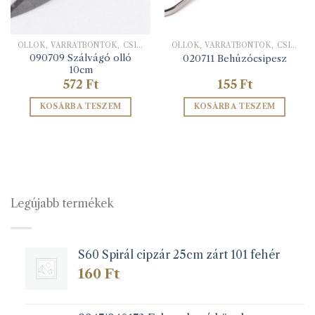
OLLÓK, VARRATBONTÓK, CSIPESZEK
OLLÓK, VARRATBONTÓK, CSIPESZEK
090709 Szálvágó olló
020711 Behúzócsipesz
10cm
572
Ft
155
Ft
KOSÁRBA TESZEM
KOSÁRBA TESZEM
Legújabb termékek
S60 Spirál cipzár 25cm zárt 101 fehér
160
Ft