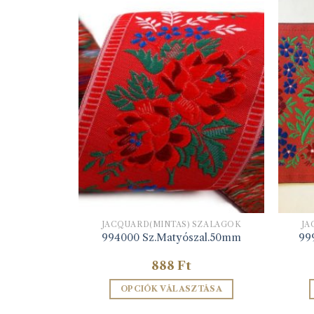
SZALAGOK
JACQUARD(MINTÁS) SZALAGOK
JA
s.zöld
994000 Sz.Matyószal.50mm
99
888
Ft
ZEM
OPCIÓK VÁLASZTÁSA
Ennek