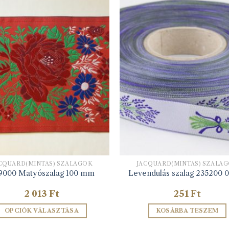
CQUARD(MINTÁS) SZALAGOK
JACQUARD(MINTÁS) SZALA
9000 Matyószalag 100 mm
Levendulás szalag 235200 0 v
2 013
Ft
251
Ft
OPCIÓK VÁLASZTÁSA
KOSÁRBA TESZEM
Ennek