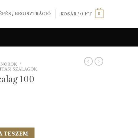
0
FT
0
ÉPÉS / REGISZTRÁCIÓ
KOSÁR /
SINÓROK
/
NTÁS) SZALAGOK
alag 100
m Fekete mennyiség
A TESZEM