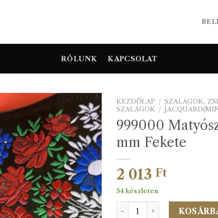
BEL
RÓLUNK
KAPCSOLAT
KEZDŐLAP
/
SZALAGOK, Z
SZALAGOK
/
JACQUARD(MI
999000 Matyósz
mm Fekete
2 013
Ft
54 készleten
999000 Matyószalag 100 m
KOSÁRB