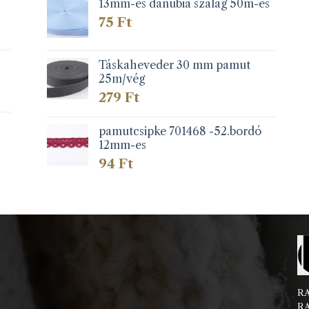
13mm-es danubia szalag 50m-es
75
Ft
Táskaheveder 30 mm pamut
25m/vég
279
Ft
pamutcsipke 701468 -52.bordó
12mm-es
94
Ft
RA
RA