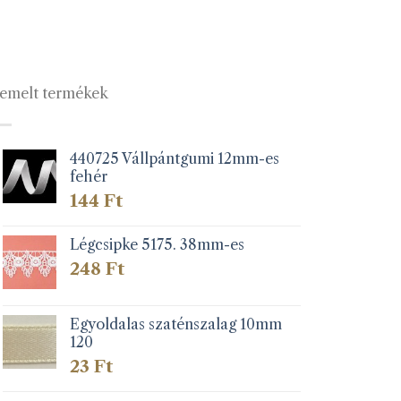
emelt termékek
440725 Vállpántgumi 12mm-es
fehér
144
Ft
Légcsipke 5175. 38mm-es
248
Ft
Egyoldalas szaténszalag 10mm
120
23
Ft