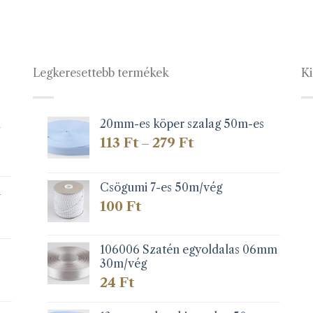
a
terméknek
több
variációja
Legkeresettebb termékek
Ki
van.
A
változatok
a
1
20mm-es köper szalag 50m-es
termékoldalon
Ártartomány:
113
Ft
279
Ft
–
választhatók
113 Ft
-
ki
279 Ft
Csögumi 7-es 50m/vég
k
100
Ft
106006 Szatén egyoldalas 06mm
30m/vég
24
Ft