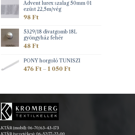
Advent lurex szalag 50mm 01
ezüst 22,5m/vég
98
Ft
5329/18 divatgomb 18L
gyöngyház fehér
48
Ft
PONY horgoló TUNISZI
Ártartomány:
476
Ft
1 050
Ft
–
476 Ft
-
1
050 Ft
KTÁR (mobil): 06-70/63-43-173
KTÁR (vezetékes): 06-52/77-22-00