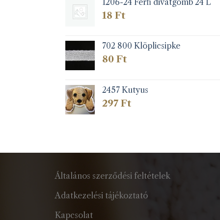
1206-24 Férfi divatgomb 24 L
18
Ft
702 800 Klöplicsipke
80
Ft
2457 Kutyus
297
Ft
Általános szerződési feltételek
Adatkezelési tájékoztató
Kapcsolat