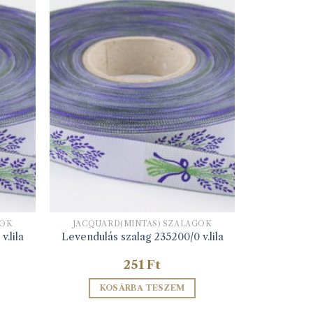
GOK
JACQUARD(MINTÁS) SZALAGOK
.lila
Levendulás szalag 235200/0 v.lila
251
Ft
KOSÁRBA TESZEM