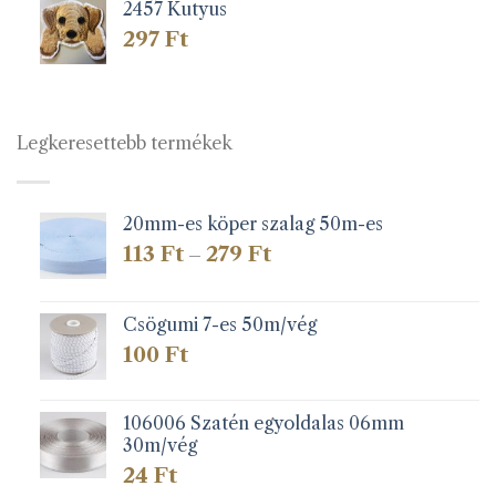
2457 Kutyus
297
Ft
Legkeresettebb termékek
20mm-es köper szalag 50m-es
Ártartomány:
113
Ft
279
Ft
–
113 Ft
-
279 Ft
Csögumi 7-es 50m/vég
100
Ft
106006 Szatén egyoldalas 06mm
30m/vég
24
Ft