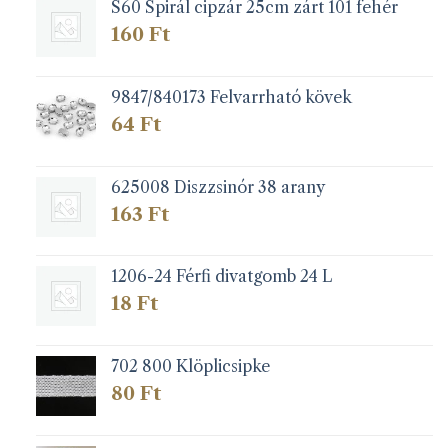
S60 Spirál cipzár 25cm zárt 101 fehér
termékoldalon
termékoldalon
választhatók
választhatók
160
Ft
ki
ki
9847/840173 Felvarrható kövek
64
Ft
625008 Diszzsinór 38 arany
163
Ft
1206-24 Férfi divatgomb 24 L
18
Ft
702 800 Klöplicsipke
80
Ft