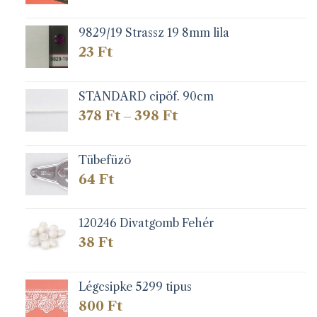
9829/19 Strassz 19 8mm lila
23
Ft
STANDARD cipöf. 90cm
Ártartomány:
378
Ft
398
Ft
–
378 Ft
-
398 Ft
Tübefüzö
64
Ft
120246 Divatgomb Fehér
38
Ft
Légcsipke 5299 tipus
800
Ft