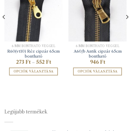
6 MM BONTHATÓ VÉGGEL
6 MM BONTHATÓ VÉGGEL
R60(vt10) Réz cipzár 65cm
A60/b Antik cipzár 65cm
bontható
bontható
Ártartomány:
273
Ft
552
Ft
946
Ft
–
273 Ft
-
OPCIÓK VÁLASZTÁSA
OPCIÓK VÁLASZTÁSA
552 Ft
Ennek
Ennek
a
a
terméknek
terméknek
több
több
variációja
variációja
van.
van.
Legújabb termékek
A
A
változatok
változatok
a
a