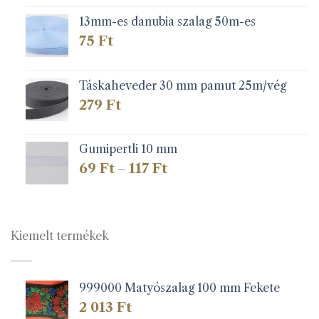
13mm-es danubia szalag 50m-es
75
Ft
Táskaheveder 30 mm pamut 25m/vég
279
Ft
Gumipertli 10 mm
Ártartomány:
69
Ft
117
Ft
–
69 Ft
-
117 Ft
Kiemelt termékek
999000 Matyószalag 100 mm Fekete
2 013
Ft