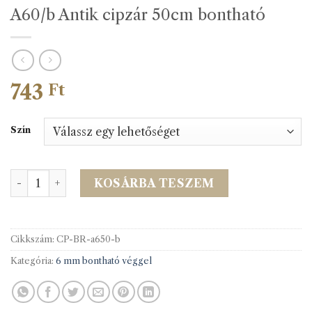
A60/b Antik cipzár 50cm bontható
743
Ft
Szín
A60/b Antik cipzár 50cm bontható mennyiség
KOSÁRBA TESZEM
Cikkszám:
CP-BR-a650-b
Kategória:
6 mm bontható véggel