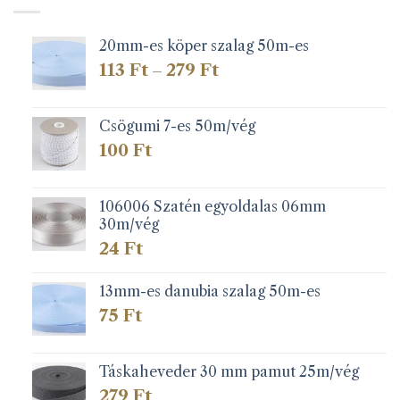
20mm-es köper szalag 50m-es
Ártartomány:
113
Ft
279
Ft
–
113 Ft
-
279 Ft
Csögumi 7-es 50m/vég
100
Ft
106006 Szatén egyoldalas 06mm
30m/vég
24
Ft
13mm-es danubia szalag 50m-es
75
Ft
Táskaheveder 30 mm pamut 25m/vég
279
Ft