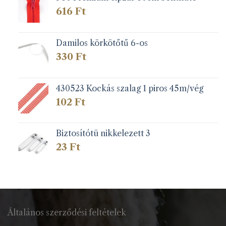
616
Ft
Damilos körkötőtű 6-os
330
Ft
430523 Kockás szalag 1 piros 45m/vég
102
Ft
Biztosítótü nikkelezett 3
23
Ft
Általános szerződési feltételek