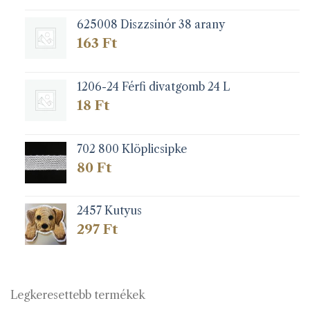
625008 Diszzsinór 38 arany
163
Ft
1206-24 Férfi divatgomb 24 L
18
Ft
702 800 Klöplicsipke
80
Ft
2457 Kutyus
297
Ft
Legkeresettebb termékek