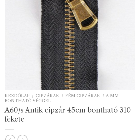
KEZDŐLAP
/
CIPZÁRAK
/
FÉM CIPZÁRAK
/
6 MM
BONTHATÓ VÉGGEL
A60/s Antik cipzár 45cm bontható 310
fekete