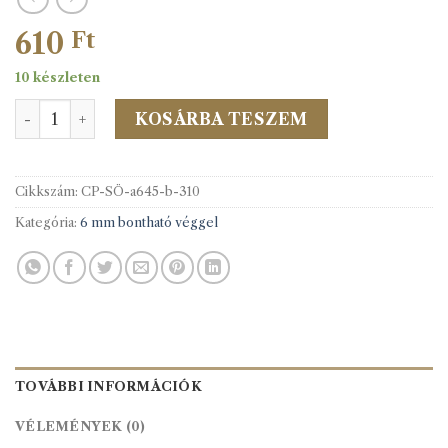
610
Ft
10 készleten
A60/s Antik cipzár 45cm bontható 310 fekete mennyiség
KOSÁRBA TESZEM
Cikkszám:
CP-SÖ-a645-b-310
Kategória:
6 mm bontható véggel
TOVÁBBI INFORMÁCIÓK
VÉLEMÉNYEK (0)