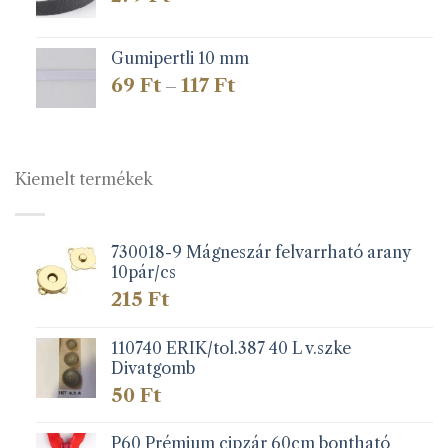
Gumipertli 10 mm
Ártartomány:
69
Ft
117
Ft
–
69 Ft
-
117 Ft
Kiemelt termékek
730018-9 Mágneszár felvarrható arany
10pár/cs
215
Ft
110740 ERIK/tol.387 40 L v.szke
Divatgomb
50
Ft
P60 Prémium cipzár 60cm bontható