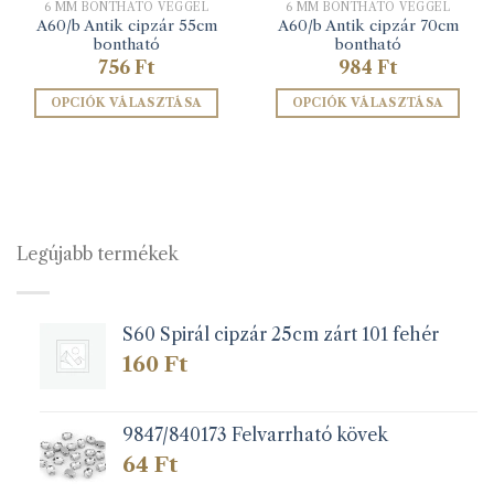
6 MM BONTHATÓ VÉGGEL
6 MM BONTHATÓ VÉGGEL
A60/b Antik cipzár 55cm
A60/b Antik cipzár 70cm
bontható
bontható
756
Ft
984
Ft
OPCIÓK VÁLASZTÁSA
OPCIÓK VÁLASZTÁSA
Ennek
Ennek
a
a
terméknek
terméknek
több
több
variációja
variációja
van.
van.
Legújabb termékek
A
A
változatok
változatok
a
a
S60 Spirál cipzár 25cm zárt 101 fehér
termékoldalon
termékoldalon
választhatók
választhatók
160
Ft
ki
ki
9847/840173 Felvarrható kövek
64
Ft