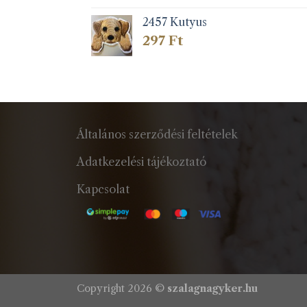
2457 Kutyus
297
Ft
Általános szerződési feltételek
Adatkezelési tájékoztató
Kapcsolat
Copyright 2026 ©
szalagnagyker.hu