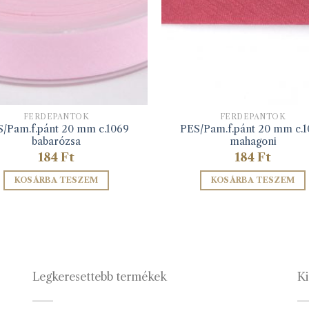
FERDEPÁNTOK
FERDEPÁNTOK
/Pam.f.pánt 20 mm c.1069
PES/Pam.f.pánt 20 mm c.
babarózsa
mahagoni
184
Ft
184
Ft
KOSÁRBA TESZEM
KOSÁRBA TESZEM
Legkeresettebb termékek
Ki