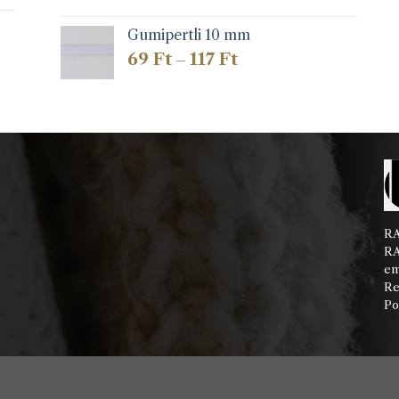
Gumipertli 10 mm
Ártartomány:
69
Ft
117
Ft
–
69 Ft
-
117 Ft
RA
RA
em
Re
Po