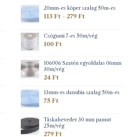
1
20mm-es köper szalag 50m-es
Ártartomány:
113
Ft
279
Ft
–
113 Ft
-
279 Ft
Csögumi 7-es 50m/vég
k
100
Ft
106006 Szatén egyoldalas 06mm
30m/vég
24
Ft
13mm-es danubia szalag 50m-es
75
Ft
Táskaheveder 30 mm pamut
25m/vég
279
Ft