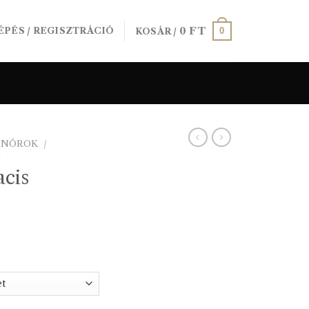
0
FT
0
ÉPÉS / REGISZTRÁCIÓ
KOSÁR /
SINÓROK
/
K
acis