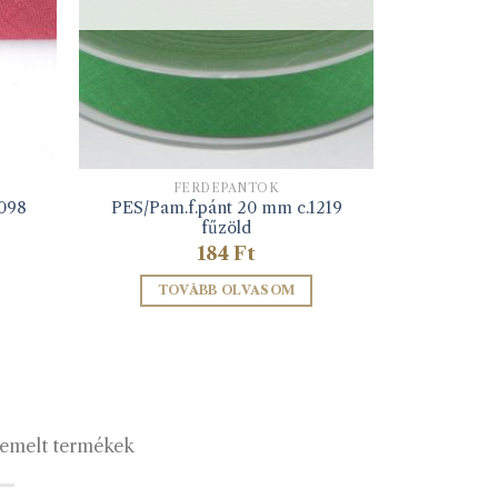
FERDEPÁNTOK
1098
PES/Pam.f.pánt 20 mm c.1219
fűzöld
184
Ft
TOVÁBB OLVASOM
emelt termékek