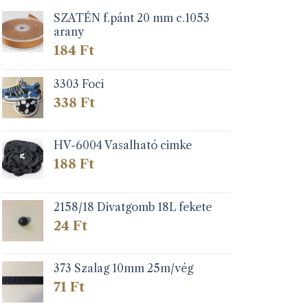
SZATÉN f.pánt 20 mm c.1053
arany
184
Ft
3303 Foci
338
Ft
HV-6004 Vasalható cimke
188
Ft
2158/18 Divatgomb 18L fekete
24
Ft
373 Szalag 10mm 25m/vég
71
Ft