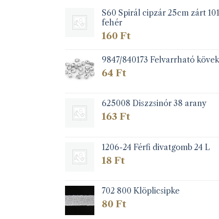
S60 Spirál cipzár 25cm zárt 10
fehér
160
Ft
9847/840173 Felvarrható köve
64
Ft
625008 Diszzsinór 38 arany
163
Ft
1206-24 Férfi divatgomb 24 L
18
Ft
702 800 Klöplicsipke
80
Ft