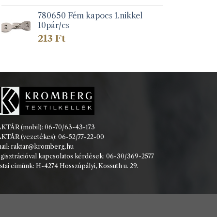
780650 Fém kapocs 1.nikkel
10pár/cs
213
Ft
KTÁR (mobil): 06-70/63-43-173
KTÁR (vezetékes): 06-52/77-22-00
ail: raktar@kromberg.hu
gisztrációval kapcsolatos kérdések: 06-30/369-2577
stai címünk: H-4274 Hosszúpályi, Kossuth u. 29.