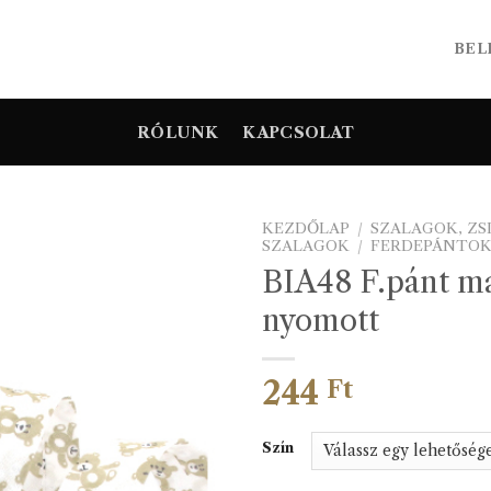
BEL
RÓLUNK
KAPCSOLAT
KEZDŐLAP
/
SZALAGOK, Z
SZALAGOK
/
FERDEPÁNTO
BIA48 F.pánt m
nyomott
244
Ft
Szín