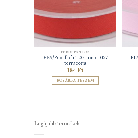
K
FERDEPÁNTOK
mm c.1208
PES/Pam.f.pánt 20 mm c.1057
PES
terracotta
184
Ft
ZEM
KOSÁRBA TESZEM
Legújabb termékek