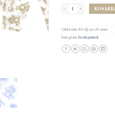
BIA48 F.pánt macis nyomot
KOSÁRB
Cikkszám:
SZ-AJ-pa-20-maci
Kategória:
Ferdepántok