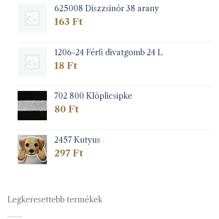
625008 Diszzsinór 38 arany
163
Ft
1206-24 Férfi divatgomb 24 L
18
Ft
702 800 Klöplicsipke
80
Ft
2457 Kutyus
297
Ft
Legkeresettebb termékek