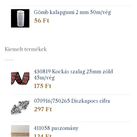
Gömb kalapgumi 2 mm 50m/vég
56
Ft
Kiemelt termékek
430819 Kockás szalag 25mm zöld
45m/vég
175
Ft
070916/750265 Diszkapocs cifra
297
Ft
411058 paszomány
124
Ft