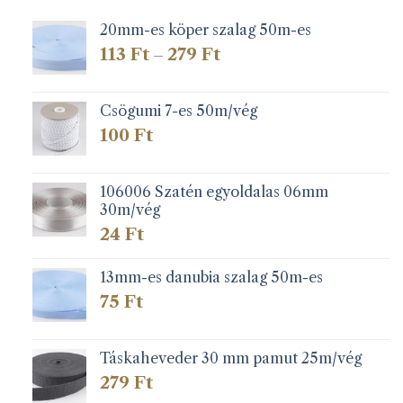
20mm-es köper szalag 50m-es
Ártartomány:
113
Ft
279
Ft
–
113 Ft
-
279 Ft
Csögumi 7-es 50m/vég
100
Ft
106006 Szatén egyoldalas 06mm
30m/vég
24
Ft
13mm-es danubia szalag 50m-es
75
Ft
Táskaheveder 30 mm pamut 25m/vég
279
Ft