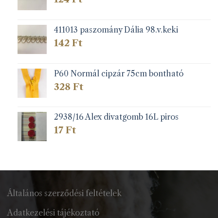
411013 paszomány Dália 98.v.keki
142
Ft
P60 Normál cipzár 75cm bontható
328
Ft
2938/16 Alex divatgomb 16L piros
17
Ft
Általános szerződési feltételek
Adatkezelési tájékoztató