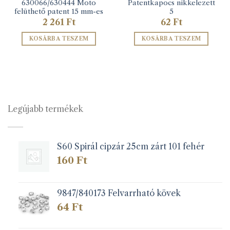
630066/630444 Moto
Patentkapocs nikkelezett
felüthető patent 15 mm-es
5
2 261
Ft
62
Ft
KOSÁRBA TESZEM
KOSÁRBA TESZEM
Legújabb termékek
S60 Spirál cipzár 25cm zárt 101 fehér
160
Ft
9847/840173 Felvarrható kövek
64
Ft