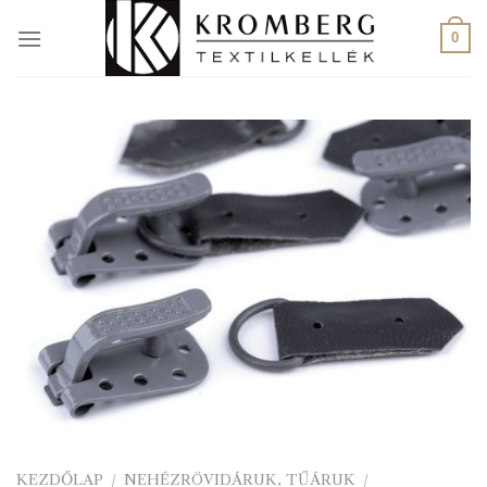
Skip
to
0
content
KEZDŐLAP
/
NEHÉZRÖVIDÁRUK, TŰÁRUK
/