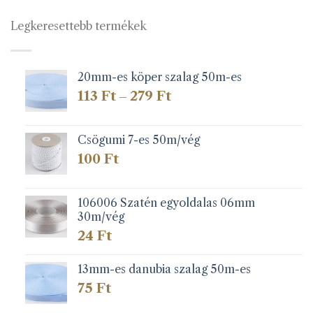
Legkeresettebb termékek
20mm-es köper szalag 50m-es
Ártartomány:
113
Ft
279
Ft
–
113 Ft
-
279 Ft
Csögumi 7-es 50m/vég
100
Ft
106006 Szatén egyoldalas 06mm
30m/vég
24
Ft
13mm-es danubia szalag 50m-es
75
Ft