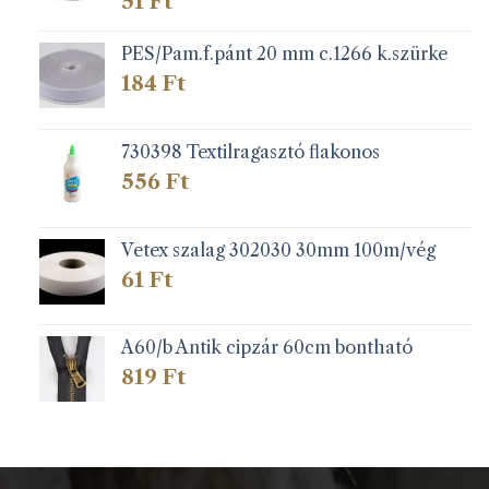
51
Ft
PES/Pam.f.pánt 20 mm c.1266 k.szürke
184
Ft
730398 Textilragasztó flakonos
556
Ft
Vetex szalag 302030 30mm 100m/vég
61
Ft
A60/b Antik cipzár 60cm bontható
819
Ft