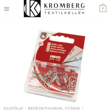
Skip
to
0
content
KEZDŐLAP
/
NEHÉZRÖVIDÁRUK, TŰÁRUK
/