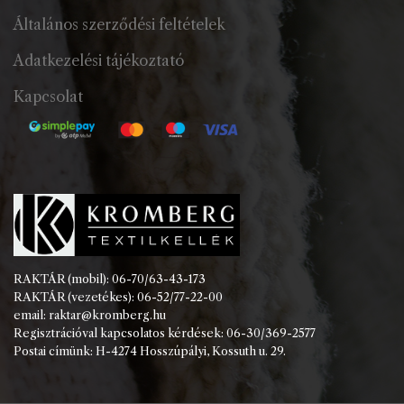
Általános szerződési feltételek
Adatkezelési tájékoztató
Kapcsolat
RAKTÁR (mobil): 06-70/63-43-173
RAKTÁR (vezetékes): 06-52/77-22-00
email: raktar@kromberg.hu
Regisztrációval kapcsolatos kérdések: 06-30/369-2577
Postai címünk: H-4274 Hosszúpályi, Kossuth u. 29.