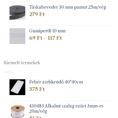
Táskaheveder 30 mm pamut 25m/vég
279
Ft
Gumipertli 10 mm
Ártartomány:
69
Ft
117
Ft
–
69 Ft
-
117 Ft
Kiemelt termékek
Fehér zsebkendő 40*40cm
375
Ft
430483 Alkalmi szalag ezüst 3mm-es
20m/vég