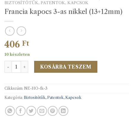
BIZTOSÍTÓTŰK, PATENTOK, KAPCSOK
Francia kapocs 3-as nikkel (13+12mm)
406
Ft
10 készleten
Francia kapocs 3-as nikkel (13+12mm) mennyiség
KOSÁRBA TESZEM
Cikkszám:
NE-HO-fk-3
Kategória:
Biztosítótűk, Patentok, Kapcsok