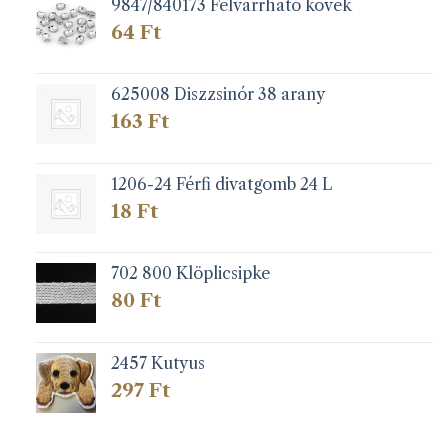
9847/840173 Felvarrható kövek
64
Ft
625008 Diszzsinór 38 arany
163
Ft
1206-24 Férfi divatgomb 24 L
18
Ft
702 800 Klöplicsipke
80
Ft
2457 Kutyus
297
Ft