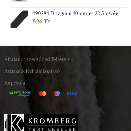
490284 Díszgumi 40mm-es 22,5m/vég
526
Ft
Általános szerződési feltételek
Adatkezelési tájékoztató
Kapcsolat