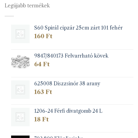
van.
Legújabb termékek
A
változatok
a
S60 Spirál cipzár 25cm zárt 101 fehér
termékoldalon
választhatók
160
Ft
ki
9847/840173 Felvarrható kövek
64
Ft
625008 Diszzsinór 38 arany
163
Ft
1206-24 Férfi divatgomb 24 L
18
Ft