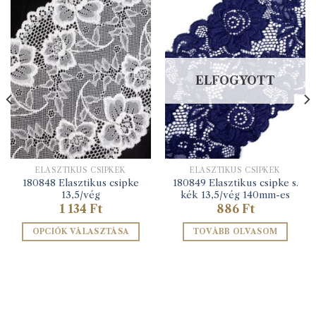
ELFOGYOTT
ELASZTIKUS CSIPKÉK
ELASZTIKUS CSIPKÉK
180848 Elasztikus csipke
180849 Elasztikus csipke s.
13,5/vég
kék 13,5/vég 140mm-es
1 134
Ft
886
Ft
OPCIÓK VÁLASZTÁSA
TOVÁBB OLVASOM
Ennek
a
terméknek
több
variációja