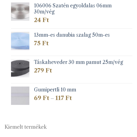
106006 Szatén egyoldalas 06mm
30m/vég
24
Ft
13mm-es danubia szalag 50m-es
75
Ft
Táskaheveder 30 mm pamut 25m/vég
279
Ft
Gumipertli 10 mm
Ártartomány:
69
Ft
117
Ft
–
69 Ft
-
117 Ft
Kiemelt termékek