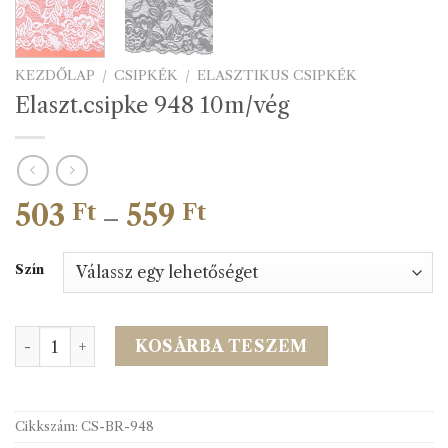
KEZDŐLAP
/
CSIPKÉK
/
ELASZTIKUS CSIPKÉK
Elaszt.csipke 948 10m/vég
503
559
Ártartomány:
Ft
Ft
–
503 Ft
-
Szín
559 Ft
Elaszt.csipke 948 10m/vég mennyiség
KOSÁRBA TESZEM
Cikkszám:
CS-BR-948