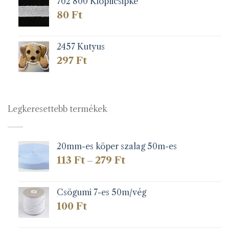
702 800 Klöplicsipke
80
Ft
2457 Kutyus
297
Ft
Legkeresettebb termékek
20mm-es köper szalag 50m-es
Ártartomány:
113
Ft
279
Ft
–
113 Ft
-
279 Ft
Csögumi 7-es 50m/vég
100
Ft