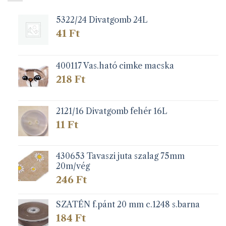
5322/24 Divatgomb 24L
41
Ft
400117 Vas.ható cimke macska
218
Ft
2121/16 Divatgomb fehér 16L
11
Ft
430653 Tavaszi juta szalag 75mm
20m/vég
246
Ft
SZATÉN f.pánt 20 mm c.1248 s.barna
184
Ft