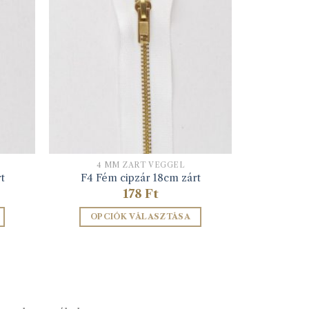
4 MM ZÁRT VÉGGEL
t
F4 Fém cipzár 18cm zárt
178
Ft
OPCIÓK VÁLASZTÁSA
Ennek
a
terméknek
több
variációja