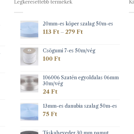
Legkeresettebb termékek
Ki
van.
van.
A
A
változatok
változatok
a
a
1
20mm-es köper szalag 50m-es
termékoldalon
termékolda
Ártartomány:
113
Ft
279
Ft
–
választhatók
választható
113 Ft
-
ki
ki
279 Ft
Csögumi 7-es 50m/vég
k
100
Ft
106006 Szatén egyoldalas 06mm
30m/vég
24
Ft
13mm-es danubia szalag 50m-es
75
Ft
Táskaheveder 30 mm pamut