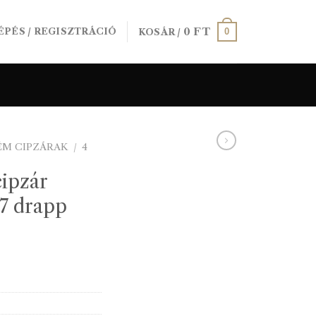
0
FT
0
ÉPÉS / REGISZTRÁCIÓ
KOSÁR /
ÉM CIPZÁRAK
/
4
ipzár
7 drapp