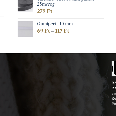
25m/vég
279
Ft
Gumipertli 10 mm
Ártartomány:
69
Ft
117
Ft
–
69 Ft
-
117 Ft
RA
RA
em
Re
Po