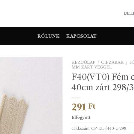
BEL
RÓLUNK
KAPCSOLAT
KEZDŐLAP
/
CIPZÁRAK
/
F
MM ZÁRT VÉGGEL
F40(VT0) Fém c
40cm zárt 298/3
291
Ft
Elfogyott
Cikkszám:
CP-EL-f440-z-298