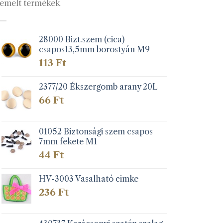
emelt termékek
van.
A
változatok
a
28000 Bizt.szem (cica)
csapos13,5mm borostyán M9
lon
termékoldalon
k
választhatók
113
Ft
ki
2377/20 Ékszergomb arany 20L
66
Ft
01052 Biztonsági szem csapos
7mm fekete M1
44
Ft
HV-3003 Vasalható cimke
236
Ft