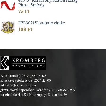
430737 Karácsonyi szatén szalag
Piros 45m/vég
75
Ft
HV-3071 Vasalható cimke
188
Ft
KTÁR (mobil): 06-70/63-43-173
KTÁR (vezetékes): 06-52/77-22-00
ail: raktar@kromberg.hu
gisztrációval kapcsolatos kérdések: 06-30/369-2577
stai címünk: H-4274 Hosszúpályi, Kossuth u. 29.