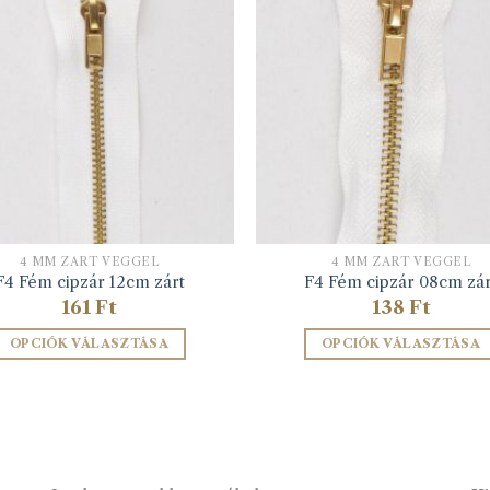
4 MM ZÁRT VÉGGEL
4 MM ZÁRT VÉGGEL
F4 Fém cipzár 12cm zárt
F4 Fém cipzár 08cm zár
161
Ft
138
Ft
OPCIÓK VÁLASZTÁSA
OPCIÓK VÁLASZTÁSA
Ennek
Ennek
a
a
terméknek
terméknek
több
több
variációja
variációja