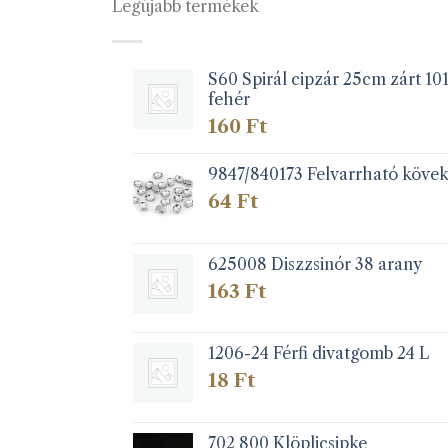
Legújabb termékek
van.
A
zatok
változatok
a
S60 Spirál cipzár 25cm zárt 10
fehér
koldalon
termékoldalon
zthatók
választhatók
160
Ft
ki
9847/840173 Felvarrható köve
64
Ft
625008 Diszzsinór 38 arany
163
Ft
1206-24 Férfi divatgomb 24 L
18
Ft
702 800 Klöplicsipke