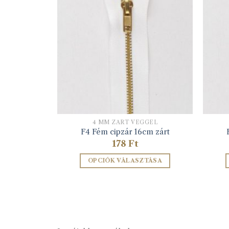
GEL
4 MM ZÁRT VÉGGEL
cm zárt
F4 Fém cipzár 16cm zárt
178
Ft
TÁSA
OPCIÓK VÁLASZTÁSA
k
Ennek
a
éknek
terméknek
több
iója
variációja