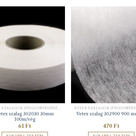
EGYÉB SZALAGOK (FÜGGÖNYBEHÚZÓ, HÍMZŐ ALAPSZALAG, STB)
etex szalag 302030 30mm
Vetex szalag 302900 900 
100m/vég
61
Ft
470
Ft