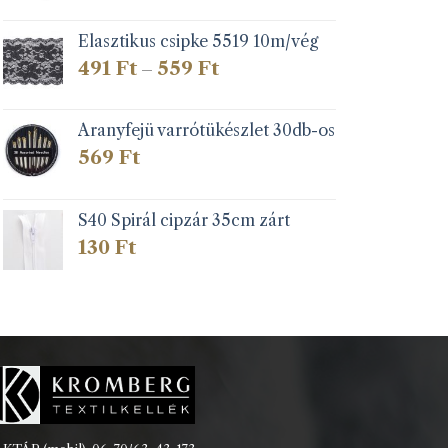
Elasztikus csipke 5519 10m/vég
Ártartomány:
491
Ft
559
Ft
–
491 Ft
-
559 Ft
Aranyfejü varrótükészlet 30db-os
569
Ft
S40 Spirál cipzár 35cm zárt
130
Ft