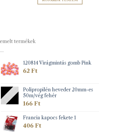
KOSÁRBA TESZEM
emelt termékek
120814 Virágmintás gomb Pink
62
Ft
Polipropilén heveder 20mm-es
50m/vég fehér
166
Ft
Francia kapocs fekete 1
406
Ft