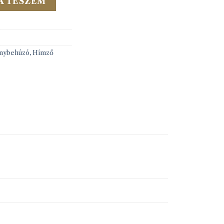
A TESZEM
önybehúzó, Hímző