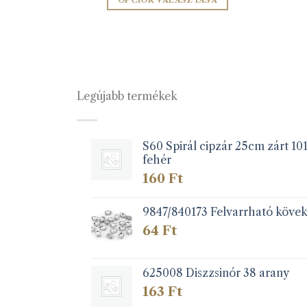
ZEM
OPCIÓK VÁLASZTÁSA
Ennek
a
terméknek
több
variációja
Legújabb termékek
van.
A
változatok
a
S60 Spirál cipzár 25cm zárt 10
fehér
termékoldalon
választhatók
160
Ft
ki
9847/840173 Felvarrható köve
64
Ft
625008 Diszzsinór 38 arany
163
Ft