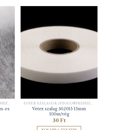
EGYÉB SZALAGOK (FÜGGÖNYBEHÚZÓ, HÍMZŐ ALAPSZALAG, STB)
EGYÉB SZALAGOK (FÜGGÖNYBEHÚZÓ, HÍMZŐ ALAPSZALAG, STB)
Vetex szalag 302015 15mm
mm-es
100m/vég
30
Ft