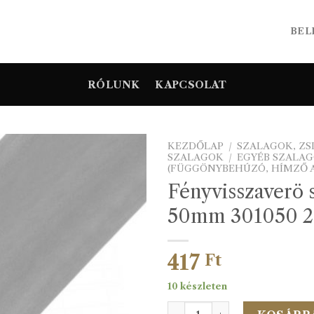
BEL
RÓLUNK
KAPCSOLAT
KEZDŐLAP
/
SZALAGOK, Z
SZALAGOK
/
EGYÉB SZALA
(FÜGGÖNYBEHÚZÓ, HÍMZŐ A
Fényvisszaverö 
50mm 301050 2
417
Ft
10 készleten
Fényvisszaverö szalag 50