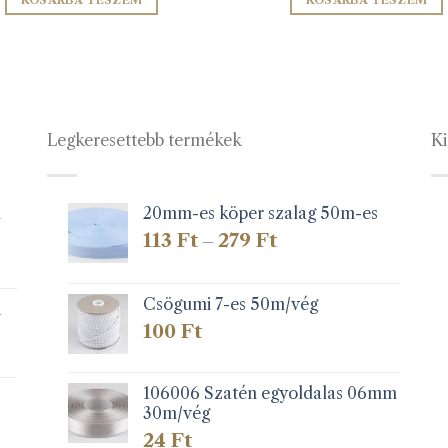
KOSÁRBA TESZEM
KOSÁRBA TESZEM
Legkeresettebb termékek
Ki
1
20mm-es köper szalag 50m-es
Ártartomány:
113
Ft
279
Ft
–
113 Ft
-
279 Ft
Csögumi 7-es 50m/vég
k
100
Ft
106006 Szatén egyoldalas 06mm
30m/vég
24
Ft