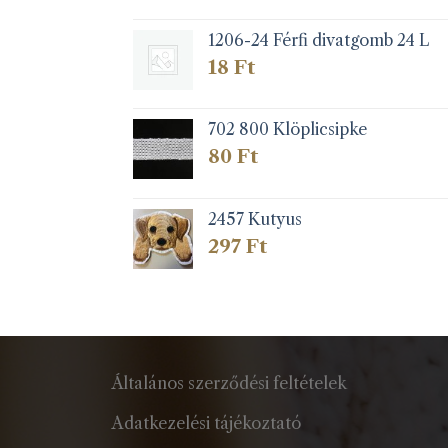
1206-24 Férfi divatgomb 24 L
18
Ft
702 800 Klöplicsipke
80
Ft
2457 Kutyus
297
Ft
Általános szerződési feltételek
Adatkezelési tájékoztató