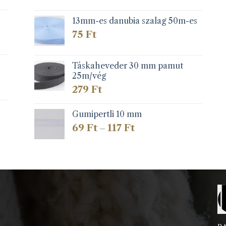
13mm-es danubia szalag 50m-es
75
Ft
Táskaheveder 30 mm pamut
25m/vég
279
Ft
Gumipertli 10 mm
Ártartomány:
69
Ft
117
Ft
–
69 Ft
-
117 Ft