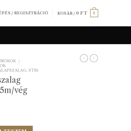
0
FT
0
ÉPÉS / REGISZTRÁCIÓ
KOSÁR /
SINÓROK
/
GOK
LAPSZALAG, STB)
szalag
5m/vég
mm 301050 25m/vég mennyiség