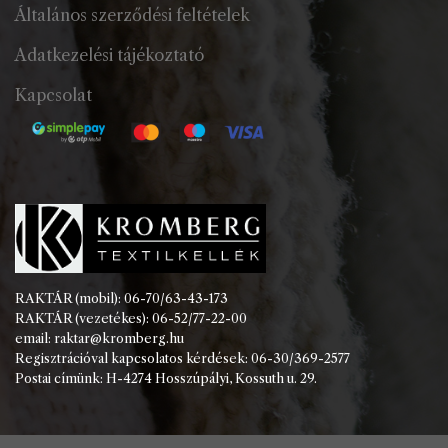
Általános szerződési feltételek
Adatkezelési tájékoztató
Kapcsolat
RAKTÁR (mobil): 06-70/63-43-173
RAKTÁR (vezetékes): 06-52/77-22-00
email: raktar@kromberg.hu
Regisztrációval kapcsolatos kérdések: 06-30/369-2577
Postai címünk: H-4274 Hosszúpályi, Kossuth u. 29.