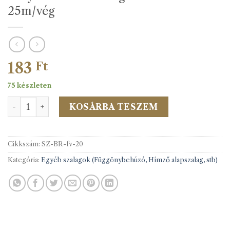
25m/vég
183
Ft
75 készleten
Fényvisszaverö szalag 20mm 301020 25m/vég mennyiség
KOSÁRBA TESZEM
Cikkszám:
SZ-BR-fv-20
Kategória:
Egyéb szalagok (Függönybehúzó, Hímző alapszalag, stb)