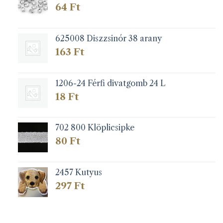
64
Ft
625008 Diszzsinór 38 arany
163
Ft
1206-24 Férfi divatgomb 24 L
18
Ft
702 800 Klöplicsipke
80
Ft
2457 Kutyus
297
Ft