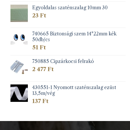
Egyoldalas szaténszalag 10mm 30
23
Ft
740665 Biztonsági szem 14*22mm kék
50db/cs
51
Ft
750885 Cipzárkocsi felrakó
2 477
Ft
430551-1 Nyomott szaténszalag ezüst
13,5m/vég
137
Ft