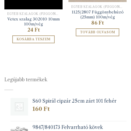
EGYÉB SZALAGOK (FÜGGÖNYBEHÚZÓ, HÍMZŐ ALAPSZALAG, STB)
1125/2807 Függönybehúzó
EGYÉB SZALAGOK (FÜGGÖNYBEHÚZÓ, HÍMZŐ ALAPSZALAG, STB)
(25mm) 100m/vég
Vetex szalag 302010 10mm
86
Ft
100m/vég
24
Ft
TOVÁBB OLVASOM
KOSÁRBA TESZEM
Legújabb termékek
S60 Spirál cipzár 25cm zárt 101 fehér
160
Ft
9847/840173 Felvarrható kövek