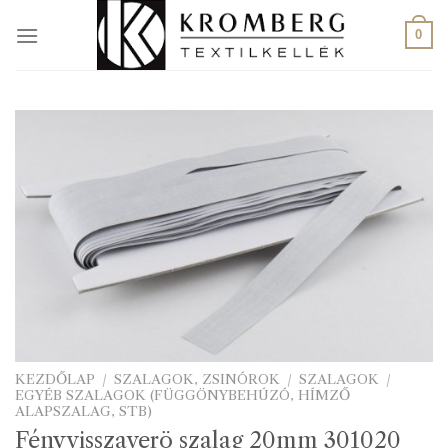
Skip
to
0
content
KEZDŐLAP
/
SZALAGOK, ZSINÓROK
/
SZALAGOK
/
EGYÉB SZALAGOK (FÜGGÖNYBEHÚZÓ, HÍMZŐ
ALAPSZALAG, STB)
Fényvisszaverö szalag 20mm 301020