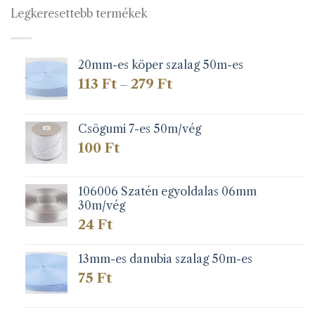
Legkeresettebb termékek
20mm-es köper szalag 50m-es
Ártartomány:
113
Ft
279
Ft
–
113 Ft
-
279 Ft
Csögumi 7-es 50m/vég
100
Ft
106006 Szatén egyoldalas 06mm
30m/vég
24
Ft
13mm-es danubia szalag 50m-es
75
Ft