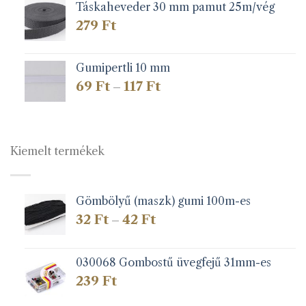
Táskaheveder 30 mm pamut 25m/vég
279
Ft
Gumipertli 10 mm
Ártartomány:
69
Ft
117
Ft
–
69 Ft
-
117 Ft
Kiemelt termékek
Gömbölyű (maszk) gumi 100m-es
Ártartomány:
32
Ft
42
Ft
–
32 Ft
-
42 Ft
030068 Gombostű üvegfejű 31mm-es
239
Ft