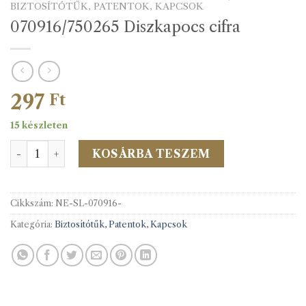
BIZTOSÍTÓTŰK, PATENTOK, KAPCSOK
070916/750265 Diszkapocs cifra
297
Ft
15 készleten
070916/750265 Diszkapocs cifra mennyiség
KOSÁRBA TESZEM
Cikkszám:
NE-SL-070916-
Kategória:
Biztosítótűk, Patentok, Kapcsok