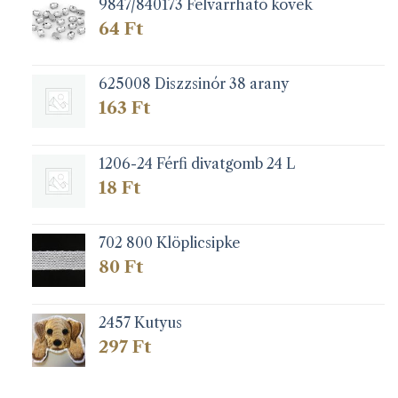
9847/840173 Felvarrható kövek
64
Ft
625008 Diszzsinór 38 arany
163
Ft
1206-24 Férfi divatgomb 24 L
18
Ft
702 800 Klöplicsipke
80
Ft
2457 Kutyus
297
Ft