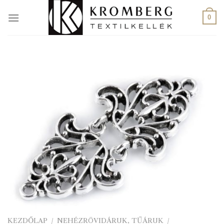
Skip
to
0
content
KEZDŐLAP
/
NEHÉZRÖVIDÁRUK, TŰÁRUK
/