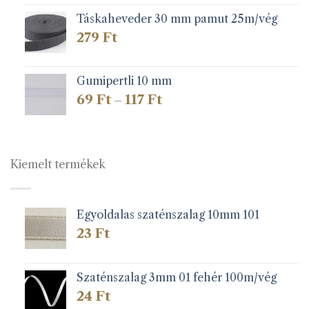
Táskaheveder 30 mm pamut 25m/vég
279
Ft
Gumipertli 10 mm
Ártartomány:
69
Ft
117
Ft
–
69 Ft
-
117 Ft
Kiemelt termékek
Egyoldalas szaténszalag 10mm 101
23
Ft
Szaténszalag 3mm 01 fehér 100m/vég
24
Ft