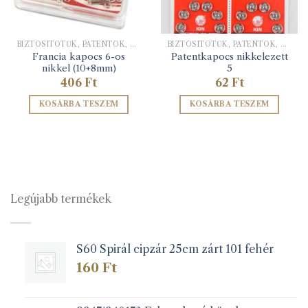
BIZTOSÍTÓTŰK, PATENTOK, KAPCSOK
BIZTOSÍTÓTŰK, PATENTOK, KAPCSOK
Francia kapocs 6-os
Patentkapocs nikkelezett
nikkel (10+8mm)
5
406
Ft
62
Ft
KOSÁRBA TESZEM
KOSÁRBA TESZEM
Legújabb termékek
S60 Spirál cipzár 25cm zárt 101 fehér
160
Ft