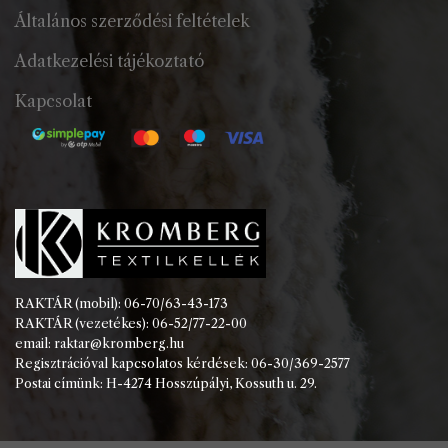
Általános szerződési feltételek
Adatkezelési tájékoztató
Kapcsolat
RAKTÁR (mobil): 06-70/63-43-173
RAKTÁR (vezetékes): 06-52/77-22-00
email: raktar@kromberg.hu
Regisztrációval kapcsolatos kérdések: 06-30/369-2577
Postai címünk: H-4274 Hosszúpályi, Kossuth u. 29.