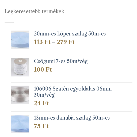
Legkeresettebb termékek
20mm-es köper szalag 50m-es
Ártartomány:
113
Ft
279
Ft
–
113 Ft
-
279 Ft
Csögumi 7-es 50m/vég
100
Ft
106006 Szatén egyoldalas 06mm
30m/vég
24
Ft
13mm-es danubia szalag 50m-es
75
Ft