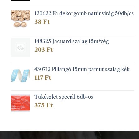
120622 Fa dekorgomb natúr virág 50db/cs
38
Ft
148325 Jacuard szalag 15m/vég
203
Ft
430712 Pillangó 15mm pamut szalag kék
117
Ft
Tükészlet speciál 6db-os
375
Ft