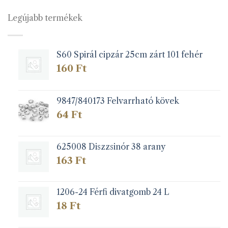
variációja
van.
Legújabb termékek
A
változatok
a
S60 Spirál cipzár 25cm zárt 101 fehér
termékoldalon
választhatók
160
Ft
ki
9847/840173 Felvarrható kövek
64
Ft
625008 Diszzsinór 38 arany
163
Ft
1206-24 Férfi divatgomb 24 L
18
Ft