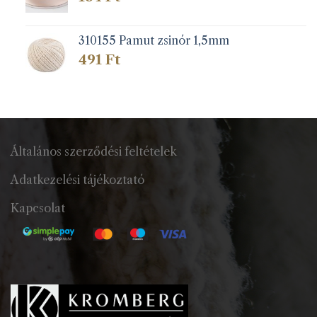
310155 Pamut zsinór 1,5mm
491
Ft
Általános szerződési feltételek
Adatkezelési tájékoztató
Kapcsolat