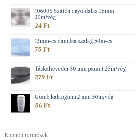
106006 Szatén egyoldalas 06mm
30m/vég
24
Ft
13mm-es danubia szalag 50m-es
75
Ft
Táskaheveder 30 mm pamut 25m/vég
279
Ft
Gömb kalapgumi 2 mm 50m/vég
56
Ft
Kiemelt termékek