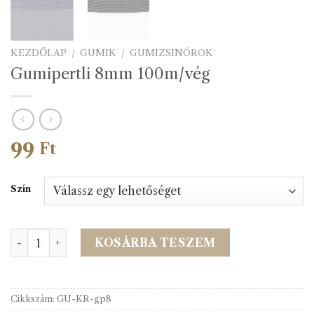
KEZDŐLAP
/
GUMIK
/
GUMIZSINÓROK
Gumipertli 8mm 100m/vég
99
Ft
Szín
Gumipertli 8mm 100m/vég mennyiség
KOSÁRBA TESZEM
Cikkszám:
GU-KR-gp8