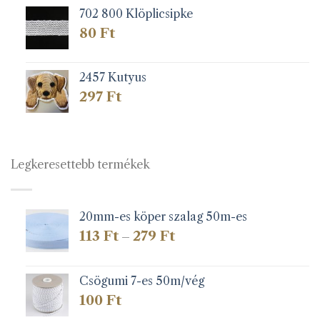
702 800 Klöplicsipke
80
Ft
2457 Kutyus
297
Ft
Legkeresettebb termékek
20mm-es köper szalag 50m-es
Ártartomány:
113
Ft
279
Ft
–
113 Ft
-
279 Ft
Csögumi 7-es 50m/vég
100
Ft