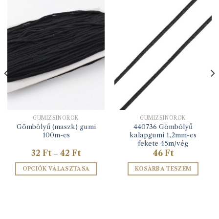
GUMIZSINÓROK
GUMIZSINÓROK
Gömbölyű (maszk) gumi
440736 Gömbölyű
100m-es
kalapgumi 1,2mm-es
fekete 45m/vég
Ártartomány:
32
Ft
42
Ft
46
Ft
–
32 Ft
-
OPCIÓK VÁLASZTÁSA
KOSÁRBA TESZEM
42 Ft
Ennek
a
terméknek
több