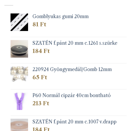
Gomblyukas gumi 20mm
81
Ft
SZATÉN f.pánt 20 mm c.1261 s.szürke
184
Ft
220924 Gyöngymedál/Gomb 12mm
65
Ft
P60 Normál cipzár 40cm bontható
213
Ft
SZATÉN f.pánt 20 mm c.1007 v.drapp
184
Ft