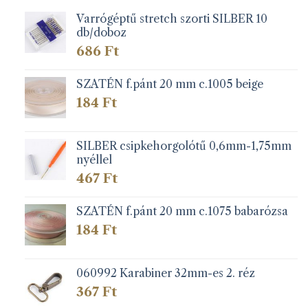
Varrógéptű stretch szorti SILBER 10
db/doboz
686
Ft
SZATÉN f.pánt 20 mm c.1005 beige
184
Ft
SILBER csipkehorgolótű 0,6mm-1,75mm
nyéllel
467
Ft
SZATÉN f.pánt 20 mm c.1075 babarózsa
184
Ft
060992 Karabiner 32mm-es 2. réz
367
Ft