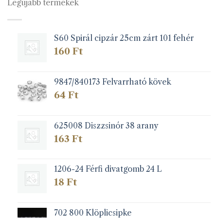
Legújabb termékek
S60 Spirál cipzár 25cm zárt 101 fehér
160
Ft
9847/840173 Felvarrható kövek
64
Ft
625008 Diszzsinór 38 arany
163
Ft
1206-24 Férfi divatgomb 24 L
18
Ft
702 800 Klöplicsipke