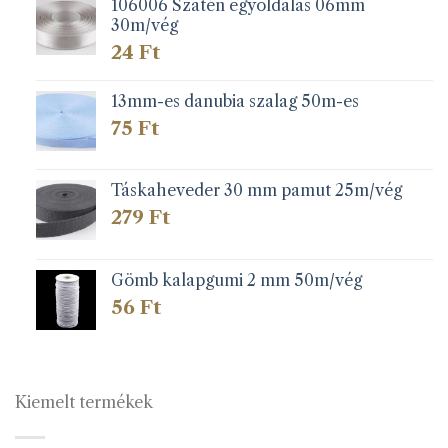
106006 Szatén egyoldalas 06mm
30m/vég
24
Ft
13mm-es danubia szalag 50m-es
75
Ft
Táskaheveder 30 mm pamut 25m/vég
279
Ft
Gömb kalapgumi 2 mm 50m/vég
56
Ft
Kiemelt termékek