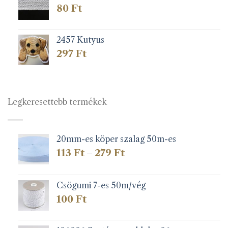
80
Ft
2457 Kutyus
297
Ft
Legkeresettebb termékek
20mm-es köper szalag 50m-es
Ártartomány:
113
Ft
279
Ft
–
113 Ft
-
279 Ft
Csögumi 7-es 50m/vég
100
Ft