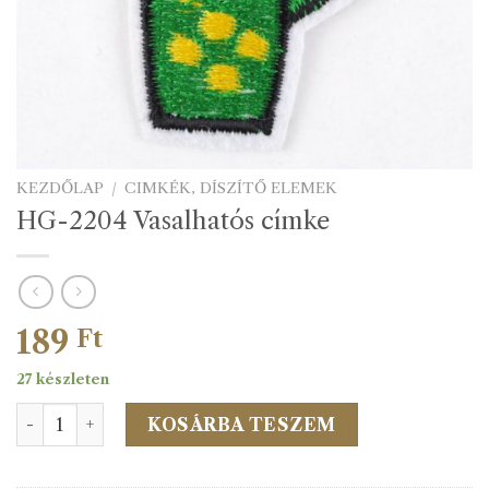
KEZDŐLAP
/
CIMKÉK, DÍSZÍTŐ ELEMEK
HG-2204 Vasalhatós címke
189
Ft
27 készleten
HG-2204 Vasalhatós címke mennyiség
KOSÁRBA TESZEM