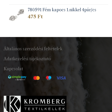
780591 Fém kapocs 1.nikkel 4pár/cs
475
Ft
Általános szerződési feltételek
Adatkezelési tájékoztató
Kapcsolat