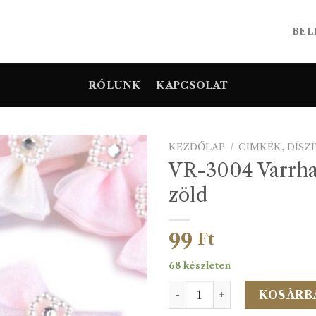
BEL
RÓLUNK
KAPCSOLAT
KEZDŐLAP
/
CIMKÉK, DÍSZ
VR-3004 Varrha
zöld
99
Ft
68 készleten
VR-3004 Varrható masni zö
KOSÁRB