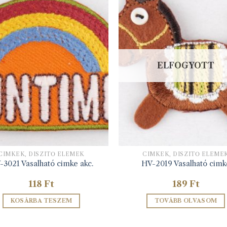
ELFOGYOTT
CIMKÉK, DÍSZÍTŐ ELEMEK
CIMKÉK, DÍSZÍTŐ ELEME
-3021 Vasalható cimke akc.
HV-2019 Vasalható cimk
118
Ft
189
Ft
KOSÁRBA TESZEM
TOVÁBB OLVASOM