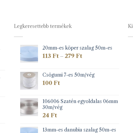
Legkeresettebb termékek
Ki
1
20mm-es köper szalag 50m-es
Ártartomány:
113
Ft
279
Ft
–
113 Ft
-
279 Ft
Csögumi 7-es 50m/vég
k
100
Ft
106006 Szatén egyoldalas 06mm
30m/vég
24
Ft
13mm-es danubia szalag 50m-es