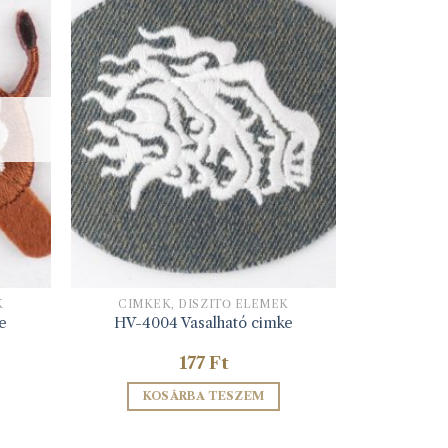
K
CIMKÉK, DÍSZÍTŐ ELEMEK
e
HV-4004 Vasalható cimke
177
Ft
KOSÁRBA TESZEM