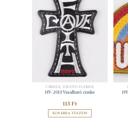
ELEMEK
CIMKÉK, DÍSZÍTŐ ELEMEK
mke I LOVE
HV-2015 Vasalható cimke
HV
113
Ft
ZEM
KOSÁRBA TESZEM