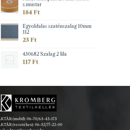
s.mustar
184
Ft
Egyoldalas szaténszalag 10mm
112
23
Ft
430682 Szalag 2 lila
117
Ft
KTÁR (mobil): 06-70/63-43-173
KTÁR (vezetékes): 06-52/77-22-00