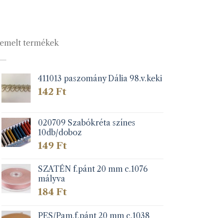
emelt termékek
411013 paszomány Dália 98.v.keki
142
Ft
020709 Szabókréta színes
10db/doboz
149
Ft
SZATÉN f.pánt 20 mm c.1076
mályva
184
Ft
PES/Pam.f.pánt 20 mm c.1038