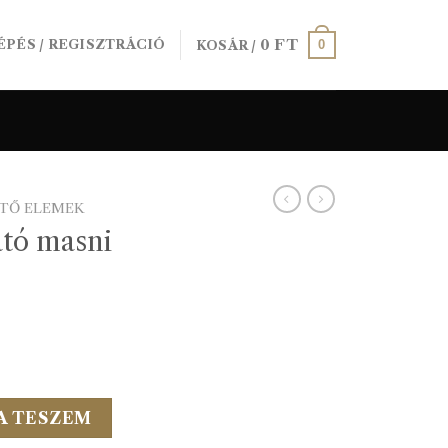
0
FT
0
ÉPÉS / REGISZTRÁCIÓ
KOSÁR /
ÍTŐ ELEMEK
tó masni
ld mennyiség
A TESZEM