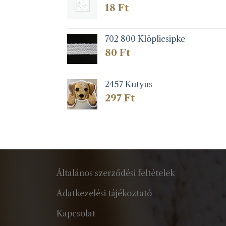
18
Ft
702 800 Klöplicsipke
80
Ft
2457 Kutyus
297
Ft
Általános szerződési feltételek
Adatkezelési tájékoztató
Kapcsolat