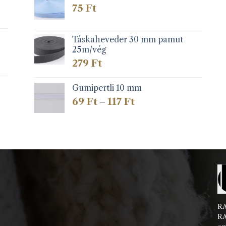
75
Ft
Táskaheveder 30 mm pamut
25m/vég
279
Ft
Gumipertli 10 mm
Ártartomány:
69
Ft
117
Ft
–
69 Ft
-
117 Ft
RA
RA