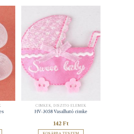
K
CIMKÉK, DÍSZÍTŐ ELEMEK
es
HV-3058 Vasalható cimke
142
Ft
KOSÁRBA TESZEM