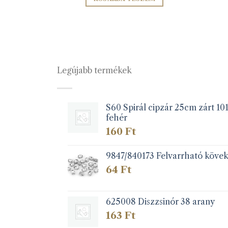
Legújabb termékek
S60 Spirál cipzár 25cm zárt 10
fehér
160
Ft
9847/840173 Felvarrható köve
64
Ft
625008 Diszzsinór 38 arany
163
Ft