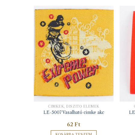
ELEMEK
CIMKÉK, DÍSZÍTŐ ELEMEK
mke I LOVE
LE-5007 Vasalható cimke akc
LE
62
Ft
ZEM
KOSÁRBA TESZEM