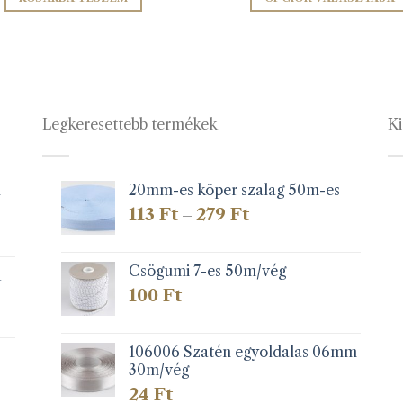
Ennek
a
terméknek
több
variációja
Legkeresettebb termékek
Ki
van.
A
változatok
a
1
20mm-es köper szalag 50m-es
termékolda
Ártartomány:
113
Ft
279
Ft
–
választható
113 Ft
-
ki
279 Ft
Csögumi 7-es 50m/vég
k
100
Ft
106006 Szatén egyoldalas 06mm
30m/vég
24
Ft