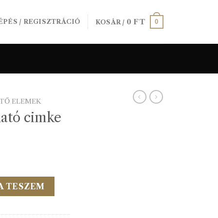
0
FT
0
ÉPÉS / REGISZTRÁCIÓ
KOSÁR /
ÍTŐ ELEMEK
ató cimke
mennyiség
A TESZEM