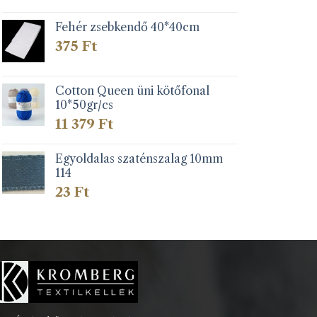
Fehér zsebkendő 40*40cm
375
Ft
Cotton Queen üni kötőfonal
10*50gr/cs
11 379
Ft
Egyoldalas szaténszalag 10mm
114
23
Ft