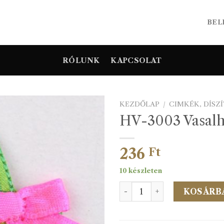
BEL
RÓLUNK
KAPCSOLAT
KEZDŐLAP
/
CIMKÉK, DÍSZ
HV-3003 Vasalh
236
Ft
10 készleten
HV-3003 Vasalható cimke 
KOSÁRB