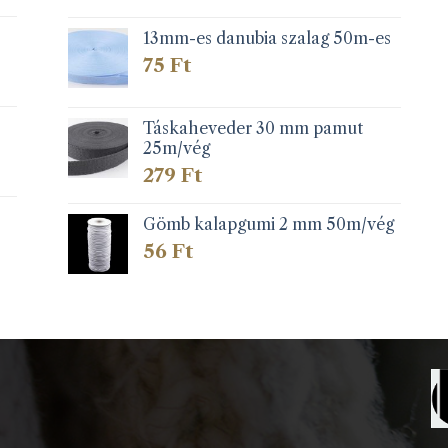
13mm-es danubia szalag 50m-es
75
Ft
Táskaheveder 30 mm pamut
25m/vég
279
Ft
Gömb kalapgumi 2 mm 50m/vég
56
Ft