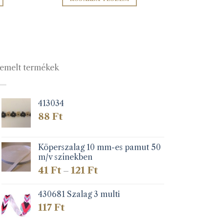
emelt termékek
413034
lon
88
Ft
k
Köperszalag 10 mm-es pamut 50
m/v színekben
Ártartomány:
41
Ft
121
Ft
–
41 Ft
-
430681 Szalag 3 multi
121 Ft
117
Ft