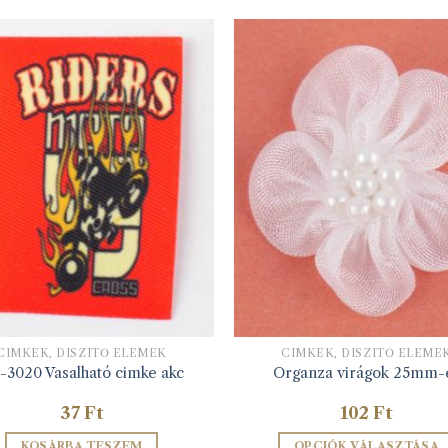
CIMKÉK, DÍSZÍTŐ ELEMEK
CIMKÉK, DÍSZÍTŐ ELEME
-3020 Vasalható cimke akc
Organza virágok 25mm-
37
Ft
102
Ft
KOSÁRBA TESZEM
OPCIÓK VÁLASZTÁSA