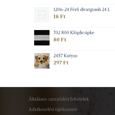
1206-24 Férfi divatgomb 24 L
18
Ft
702 800 Klöplicsipke
80
Ft
2457 Kutyus
297
Ft
Általános szerződési feltételek
Adatkezelési tájékoztató