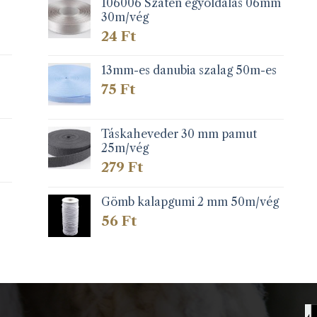
106006 Szatén egyoldalas 06mm
30m/vég
24
Ft
13mm-es danubia szalag 50m-es
75
Ft
Táskaheveder 30 mm pamut
25m/vég
279
Ft
Gömb kalapgumi 2 mm 50m/vég
56
Ft