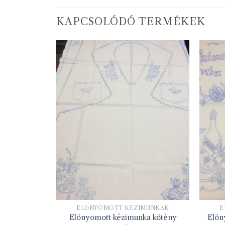
KAPCSOLÓDÓ TERMÉKEK
TT
MUNKÁK
ELŐNYOMOTT KÉZIMUNKÁK
E
a 30*60 cm
Elönyomott kézimunka kötény
Elön