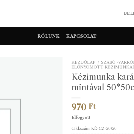
BEL
RÓLUNK
KAPCSOLAT
KEZDŐLAP
/
SZABÓ,-VARR
ELŐNYOMOTT KÉZIMUNKÁ
Kézimunka kará
mintával 50*50
970
Ft
Elfogyott
Cikkszám:
KÉ-CZ-50/50