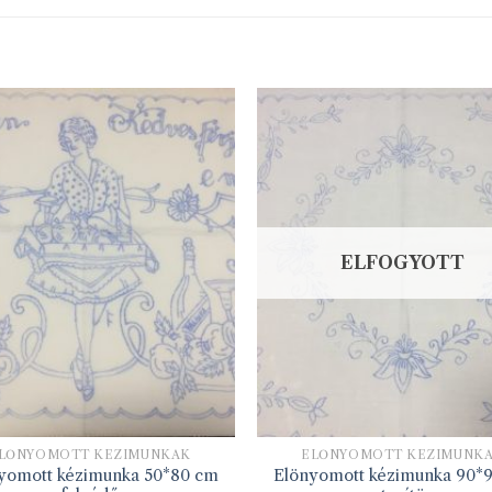
ELFOGYOTT
LŐNYOMOTT KÉZIMUNKÁK
ELŐNYOMOTT KÉZIMUNK
yomott kézimunka 50*80 cm
Elönyomott kézimunka 90*