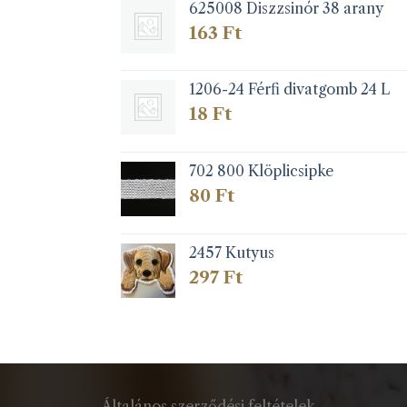
625008 Diszzsinór 38 arany
163
Ft
1206-24 Férfi divatgomb 24 L
18
Ft
702 800 Klöplicsipke
80
Ft
2457 Kutyus
297
Ft
Általános szerződési feltételek