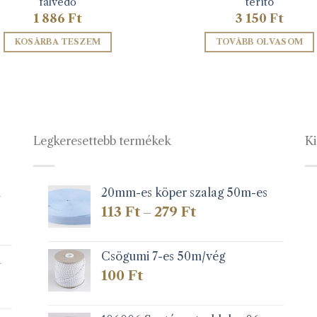
falvédő
terítö
1 886
Ft
3 150
Ft
KOSÁRBA TESZEM
TOVÁBB OLVASOM
Legkeresettebb termékek
Ki
1
20mm-es köper szalag 50m-es
Ártartomány:
113
Ft
279
Ft
–
113 Ft
-
279 Ft
Csögumi 7-es 50m/vég
k
100
Ft