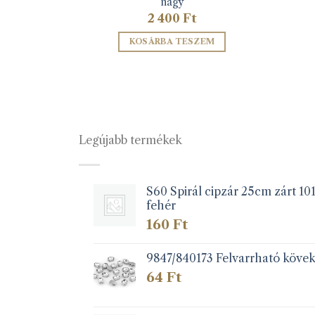
nagy
2 400
Ft
SOM
KOSÁRBA TESZEM
Legújabb termékek
S60 Spirál cipzár 25cm zárt 10
fehér
160
Ft
9847/840173 Felvarrható köve
64
Ft