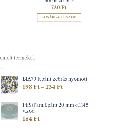
/h.á/ házi áldás
730
Ft
KOSÁRBA TESZEM
emelt termékek
BIA79 F.pánt zebrás nyomott
Ártartomány:
198
Ft
234
Ft
–
198 Ft
-
234 Ft
PES/Pam.f.pánt 20 mm c.1145
v.zöd
184
Ft