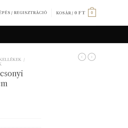
0
FT
0
ÉPÉS / REGISZTRÁCIÓ
KOSÁR /
ÓKELLÉKEK
/
K
csonyi
cm