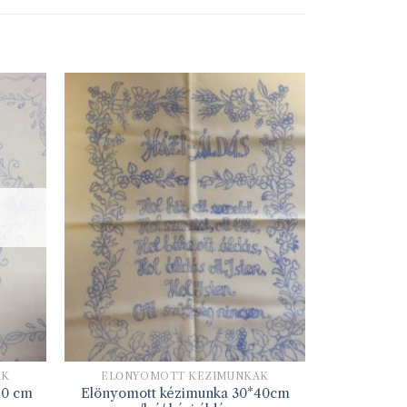
ÁK
ELŐNYOMOTT KÉZIMUNKÁK
90 cm
Elönyomott kézimunka 30*40cm