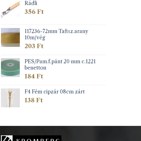
Rádli
356
Ft
117236-72mm Taftsz.arany
10m/vég
203
Ft
PES/Pam.f.pánt 20 mm c.1221
benetton
184
Ft
F4 Fém cipzár 08cm zárt
138
Ft