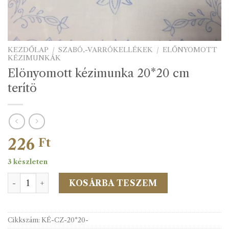
KEZDŐLAP
/
SZABÓ,-VARRÓKELLÉKEK
/
ELŐNYOMOTT
KÉZIMUNKÁK
Elönyomott kézimunka 20*20 cm
terítö
226
Ft
3 készleten
Elönyomott kézimunka 20*20 cm terítö mennyiség
KOSÁRBA TESZEM
Cikkszám:
KÉ-CZ-20*20-