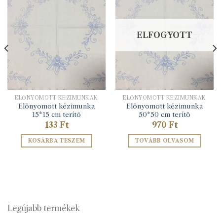
ELFOGYOTT
ELŐNYOMOTT KÉZIMUNKÁK
ELŐNYOMOTT KÉZIMUNKÁK
Elönyomott kézimunka
Elönyomott kézimunka
15*15 cm terítö
50*50 cm terítö
133
Ft
970
Ft
KOSÁRBA TESZEM
TOVÁBB OLVASOM
Legújabb termékek