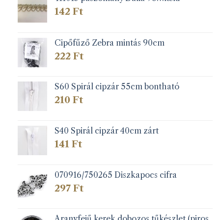
142
Ft
Cipőfűző Zebra mintás 90cm
222
Ft
S60 Spirál cipzár 55cm bontható
210
Ft
S40 Spirál cipzár 40cm zárt
141
Ft
070916/750265 Diszkapocs cifra
297
Ft
Aranyfejű kerek dobozos tűkészlet (piros