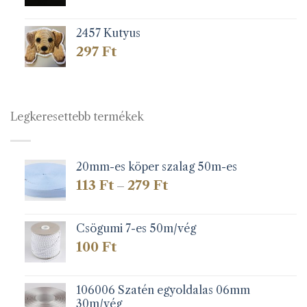
2457 Kutyus
297
Ft
Legkeresettebb termékek
20mm-es köper szalag 50m-es
Ártartomány:
113
Ft
279
Ft
–
113 Ft
-
279 Ft
Csögumi 7-es 50m/vég
100
Ft
106006 Szatén egyoldalas 06mm
30m/vég