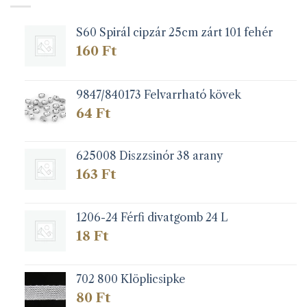
S60 Spirál cipzár 25cm zárt 101 fehér
160
Ft
9847/840173 Felvarrható kövek
64
Ft
625008 Diszzsinór 38 arany
163
Ft
1206-24 Férfi divatgomb 24 L
18
Ft
702 800 Klöplicsipke
80
Ft