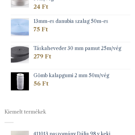
24
Ft
13mm-es danubia szalag 50m-es
75
Ft
Táskaheveder 30 mm pamut 25m/vég
279
Ft
Gömb kalapgumi 2 mm 50m/vég
56
Ft
Kiemelt termékek
411013 paszomány Dália 98.v.keki