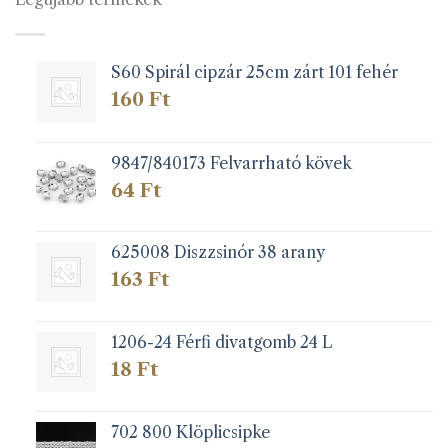
A
változatok
a
S60 Spirál cipzár 25cm zárt 101 fehér
termékoldalon
választhatók
160
Ft
ki
9847/840173 Felvarrható kövek
64
Ft
625008 Diszzsinór 38 arany
163
Ft
1206-24 Férfi divatgomb 24 L
18
Ft
702 800 Klöplicsipke