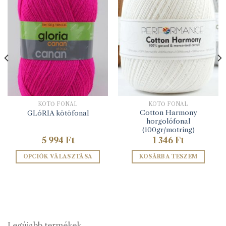
KÖTŐ FONAL
KÖTŐ FONAL
Cotton Harmony
GLóRIA kötöfonal
horgolófonal
(100gr/motring)
5 994
Ft
1 346
Ft
OPCIÓK VÁLASZTÁSA
KOSÁRBA TESZEM
Ennek
a
terméknek
több
variációja
van.
Legújabb termékek