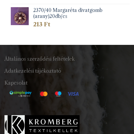
2370/40 Margaréta divatgomb
(arany)20db/cs
213
Ft
Általános szerződési feltételek
Adatkezelési tájékoztató
Kapcsolat