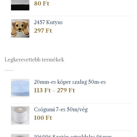
80
Ft
2457 Kutyus
297
Ft
Legkeresettebb termékek
20mm-es köper szalag 50m-es
Ártartomány:
113
Ft
279
Ft
–
113 Ft
-
279 Ft
Csögumi 7-es 50m/vég
100
Ft
106006 Szatén egyoldalas 06mm