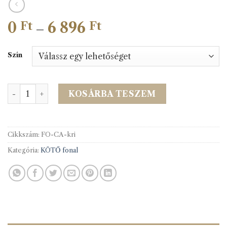
0
6 896
Ártartomány:
Ft
Ft
–
0 Ft
-
Szín
6
896 Ft
KRISTAL kötöfonal mennyiség
KOSÁRBA TESZEM
Cikkszám:
FO-CA-kri
Kategória:
KÖTŐ fonal