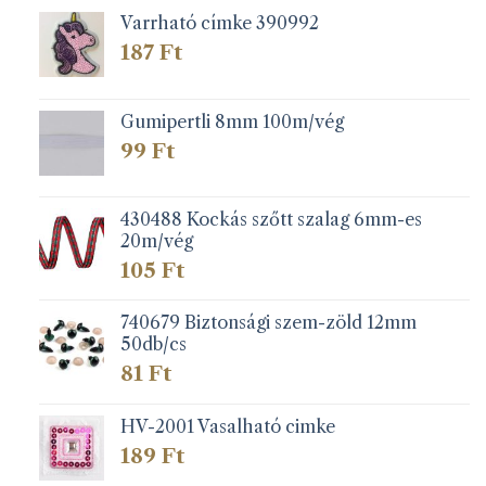
Varrható címke 390992
187
Ft
Gumipertli 8mm 100m/vég
99
Ft
430488 Kockás szőtt szalag 6mm-es
20m/vég
105
Ft
740679 Biztonsági szem-zöld 12mm
50db/cs
81
Ft
HV-2001 Vasalható cimke
189
Ft