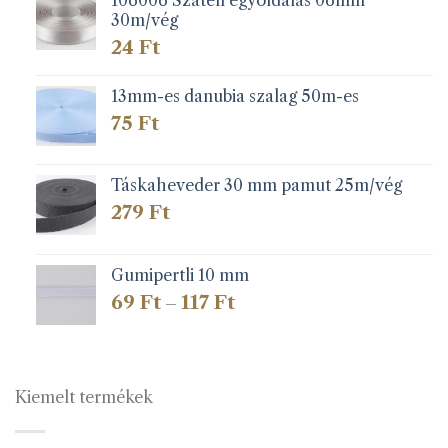
30m/vég
24
Ft
13mm-es danubia szalag 50m-es
75
Ft
Táskaheveder 30 mm pamut 25m/vég
279
Ft
Gumipertli 10 mm
Ártartomány:
69
Ft
117
Ft
–
69 Ft
-
117 Ft
Kiemelt termékek