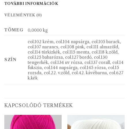
TOVÁBBI INFORMÁCIÓK
VÉLEMÉNYEK (0)
TÖMEG
0,0000 kg
col.102 krém, col.104 napsárga, col.105 barack,
col.107 narancs, col.108 pink, col.111 almazöld,
col.114 türkizkék, col.115 menta, col.118 k.zöld,
col.125 babarózsa, col.127 bordó, col.130
SZÍN
tengerkék, col.134 uv rózsa, col.137 corall, col.14
fukszia, col.144 napsárga, col.145 rózsa, col.15
rozsda, col.22. v.zöld, col.42. kávébarna, col.627
k.kék
KAPCSOLÓDÓ TERMÉKEK