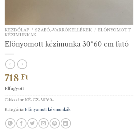
KEZDŐLAP
/
SZABÓ,-VARRÓKELLÉKEK
/
ELŐNYOMOTT
KÉZIMUNKÁK
Elönyomott kézimunka 30*60 cm futó
718
Ft
Elfogyott
Cikkszám:
KÉ-CZ-30*60-
Kategória:
Előnyomott kézimunkák