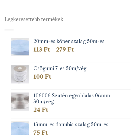
Legkeresettebb termékek
20mm-es köper szalag 50m-es
Ártartomány:
113
Ft
279
Ft
–
113 Ft
-
279 Ft
Csögumi 7-es 50m/vég
100
Ft
106006 Szatén egyoldalas 06mm
30m/vég
24
Ft
13mm-es danubia szalag 50m-es
75
Ft