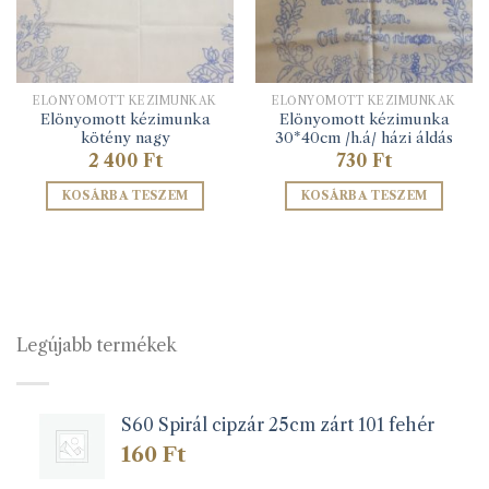
ELŐNYOMOTT KÉZIMUNKÁK
ELŐNYOMOTT KÉZIMUNKÁK
Elönyomott kézimunka
Elönyomott kézimunka
kötény nagy
30*40cm /h.á/ házi áldás
2 400
Ft
730
Ft
KOSÁRBA TESZEM
KOSÁRBA TESZEM
Legújabb termékek
S60 Spirál cipzár 25cm zárt 101 fehér
160
Ft