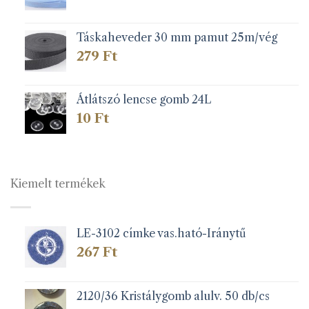
Táskaheveder 30 mm pamut 25m/vég
279
Ft
Átlátszó lencse gomb 24L
10
Ft
Kiemelt termékek
LE-3102 címke vas.ható-Iránytű
267
Ft
2120/36 Kristálygomb alulv. 50 db/cs