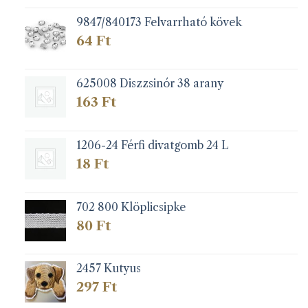
9847/840173 Felvarrható kövek
64
Ft
625008 Diszzsinór 38 arany
163
Ft
1206-24 Férfi divatgomb 24 L
18
Ft
702 800 Klöplicsipke
80
Ft
2457 Kutyus
297
Ft