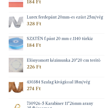
184
Ft
Lurex ferdepánt 20mm-es ezüst 25m/vég
328
Ft
SZATÉN f.pánt 20 mm c.1140 türkiz
184
Ft
Elönyomott kézimunka 20*20 cm terítö
226
Ft
430384 Szalag kivágással 18m/vég
274
Ft
730926-5 Karabiner 11*26mm arany