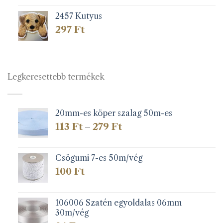
2457 Kutyus
297
Ft
Legkeresettebb termékek
20mm-es köper szalag 50m-es
Ártartomány:
113
Ft
279
Ft
–
113 Ft
-
279 Ft
Csögumi 7-es 50m/vég
100
Ft
106006 Szatén egyoldalas 06mm
30m/vég