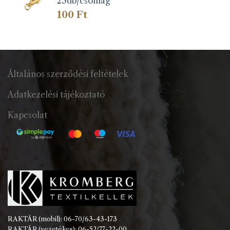
25db/csomag
100
Ft
Általános szerződési feltételek
Adatkezelési tájékoztató
Kapcsolat
RAKTÁR (mobil): 06-70/63-43-173
RAKTÁR (vezetékes): 06-52/77-22-00