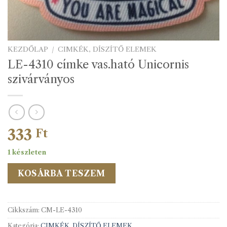
KEZDŐLAP
/
CIMKÉK, DÍSZÍTŐ ELEMEK
LE-4310 címke vas.ható Unicornis
szivárványos
333
Ft
1 készleten
KOSÁRBA TESZEM
Cikkszám:
CM-LE-4310
Kategória:
CIMKÉK, DÍSZÍTŐ ELEMEK