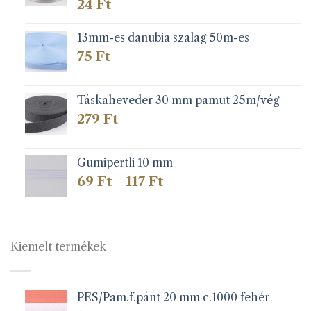
24
Ft
13mm-es danubia szalag 50m-es
75
Ft
Táskaheveder 30 mm pamut 25m/vég
279
Ft
Gumipertli 10 mm
Ártartomány:
69
Ft
117
Ft
–
69 Ft
-
117 Ft
Kiemelt termékek
PES/Pam.f.pánt 20 mm c.1000 fehér