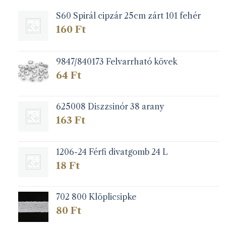
S60 Spirál cipzár 25cm zárt 101 fehér
160
Ft
9847/840173 Felvarrható kövek
64
Ft
625008 Diszzsinór 38 arany
163
Ft
1206-24 Férfi divatgomb 24 L
18
Ft
702 800 Klöplicsipke
80
Ft