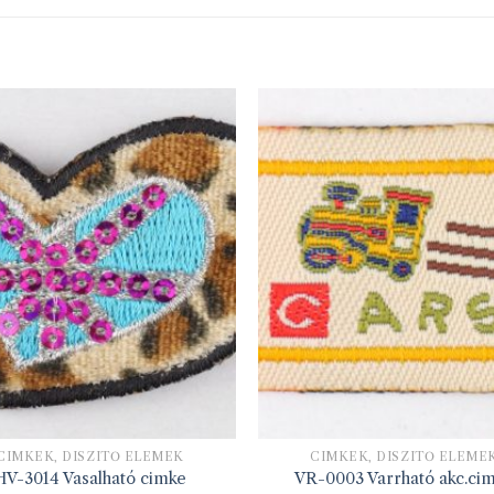
CIMKÉK, DÍSZÍTŐ ELEMEK
CIMKÉK, DÍSZÍTŐ ELEME
HV-3014 Vasalható cimke
VR-0003 Varrható akc.ci