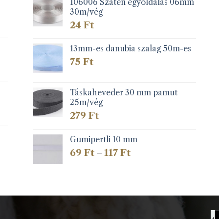
106006 Szatén egyoldalas 06mm
30m/vég
24
Ft
13mm-es danubia szalag 50m-es
75
Ft
Táskaheveder 30 mm pamut
25m/vég
279
Ft
Gumipertli 10 mm
Ártartomány:
69
Ft
117
Ft
–
69 Ft
-
117 Ft