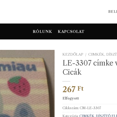
BEL
RÓLUNK
KAPCSOLAT
KEZDŐLAP
/
CIMKÉK, DÍSZ
LE-3307 címke v
Cicák
267
Ft
Elfogyott
Cikkszám:
CM-LE-3307
Kategória:
CIMKÉK, DÍSZÍTŐ E