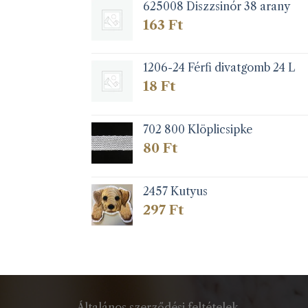
625008 Diszzsinór 38 arany
163
Ft
1206-24 Férfi divatgomb 24 L
18
Ft
702 800 Klöplicsipke
80
Ft
2457 Kutyus
297
Ft
Általános szerződési feltételek