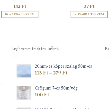
142
Ft
37
Ft
KOSÁRBA TESZEM
KOSÁRBA TESZEM
Legkeresettebb termékek
Ki
1
20mm-es köper szalag 50m-es
Ártartomány:
113
Ft
279
Ft
–
113 Ft
-
279 Ft
Csögumi 7-es 50m/vég
k
100
Ft