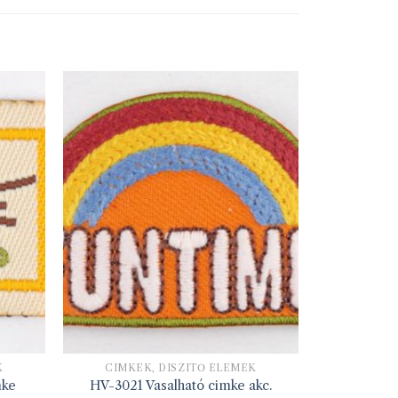
K
CIMKÉK, DÍSZÍTŐ ELEMEK
mke
HV-3021 Vasalható cimke akc.