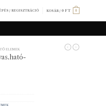
0
FT
0
ÉPÉS / REGISZTRÁCIÓ
KOSÁR /
ÍTŐ ELEMEK
as.ható-
LEMEK