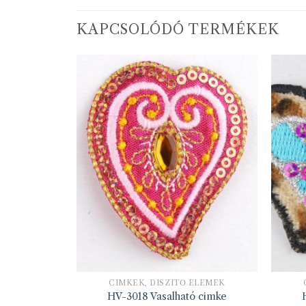
KAPCSOLÓDÓ TERMÉKEK
ELEMEK
CIMKÉK, DÍSZÍTŐ ELEMEK
ó cimke
HV-3018 Vasalható cimke