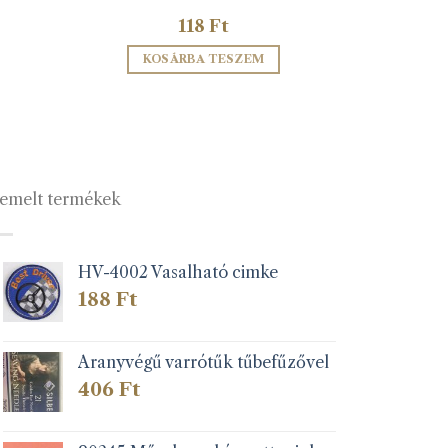
118
Ft
KOSÁRBA TESZEM
emelt termékek
HV-4002 Vasalható cimke
188
Ft
Aranyvégű varrótűk tűbefűzővel
406
Ft