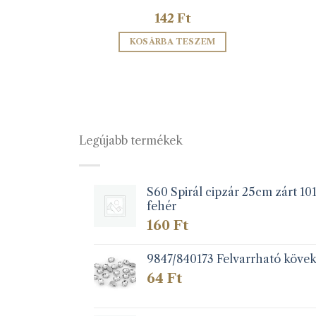
142
Ft
ZEM
KOSÁRBA TESZEM
Legújabb termékek
S60 Spirál cipzár 25cm zárt 10
fehér
160
Ft
9847/840173 Felvarrható köve
64
Ft