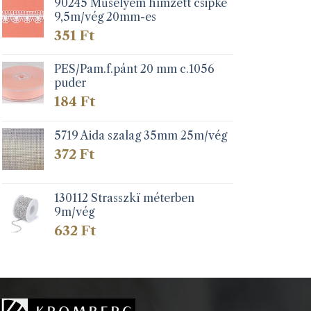
90245 Műselyem hímzett csipke
9,5m/vég 20mm-es
351
Ft
PES/Pam.f.pánt 20 mm c.1056
puder
184
Ft
5719 Aida szalag 35mm 25m/vég
372
Ft
130112 Strasszkï méterben
9m/vég
632
Ft