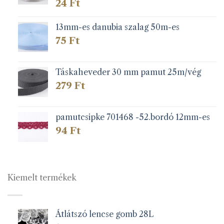
24
Ft
13mm-es danubia szalag 50m-es
75
Ft
Táskaheveder 30 mm pamut 25m/vég
279
Ft
pamutcsipke 701468 -52.bordó 12mm-es
94
Ft
Kiemelt termékek
Átlátszó lencse gomb 28L