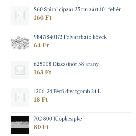
S60 Spirál cipzár 25cm zárt 101 fehér
160
Ft
9847/840173 Felvarrható kövek
64
Ft
625008 Diszzsinór 38 arany
163
Ft
1206-24 Férfi divatgomb 24 L
18
Ft
702 800 Klöplicsipke
80
Ft