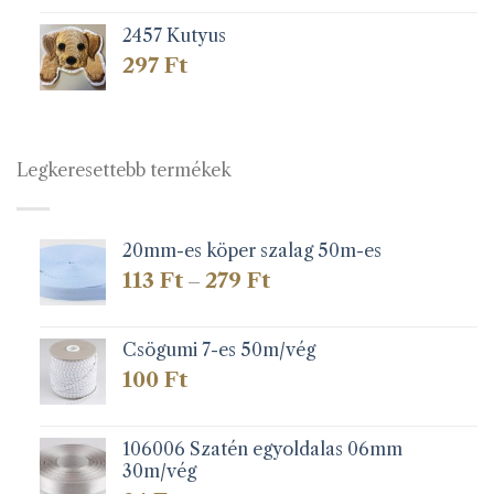
2457 Kutyus
297
Ft
Legkeresettebb termékek
20mm-es köper szalag 50m-es
Ártartomány:
113
Ft
279
Ft
–
113 Ft
-
279 Ft
Csögumi 7-es 50m/vég
100
Ft
106006 Szatén egyoldalas 06mm
30m/vég