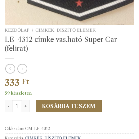
KEZDŐLAP
/
CIMKÉK, DÍSZÍTŐ ELEMEK
LE-4312 címke vas.ható Super Car
(felirat)
333
Ft
59 készleten
LE-4312 címke vas.ható Super Car (felirat) mennyiség
KOSÁRBA TESZEM
Cikkszám:
CM-LE-4312
Kategória:
CIMKÉK, DÍSZÍTŐ ELEMEK