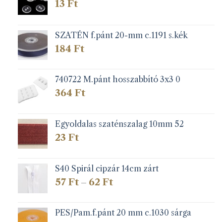
13
Ft
SZATÉN f.pánt 20-mm c.1191 s.kék
184
Ft
740722 M.pánt hosszabbító 3x3 0
364
Ft
Egyoldalas szaténszalag 10mm 52
23
Ft
S40 Spirál cipzár 14cm zárt
Ártartomány:
57
Ft
62
Ft
–
57 Ft
-
62 Ft
PES/Pam.f.pánt 20 mm c.1030 sárga