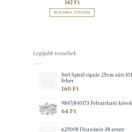
142
Ft
ZEM
KOSÁRBA TESZEM
Legújabb termékek
S60 Spirál cipzár 25cm zárt 10
fehér
160
Ft
9847/840173 Felvarrható köve
64
Ft
625008 Diszzsinór 38 arany