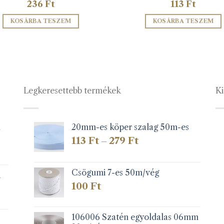
236
Ft
113
Ft
KOSÁRBA TESZEM
KOSÁRBA TESZEM
Legkeresettebb termékek
Ki
1
20mm-es köper szalag 50m-es
Ártartomány:
113
Ft
279
Ft
–
113 Ft
-
279 Ft
Csögumi 7-es 50m/vég
k
100
Ft
106006 Szatén egyoldalas 06mm