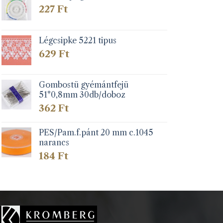
227
Ft
Légcsipke 5221 tipus
629
Ft
Gombostü gyémántfejü
51*0,8mm 30db/doboz
362
Ft
PES/Pam.f.pánt 20 mm c.1045
narancs
184
Ft