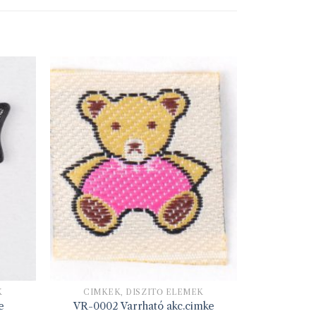
K
CIMKÉK, DÍSZÍTŐ ELEMEK
e
VR-0002 Varrható akc.cimke