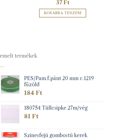
37
Ft
KOSÁRBA TESZEM
emelt termékek
PES/Pam.f.pánt 20 mm c.1219
fűzöld
184
Ft
180754 Tüllcsipke 27m/vég
81
Ft
Szinesfejü gombostü kerek