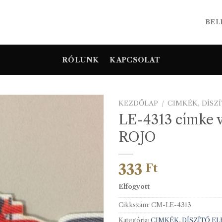
BEL
RÓLUNK
KAPCSOLAT
KEZDŐLAP
/
CIMKÉK, DÍSZ
LE-4313 címke v
ROJO
333
Ft
Elfogyott
Cikkszám:
CM-LE-4313
Kategória:
CIMKÉK, DÍSZÍTŐ E