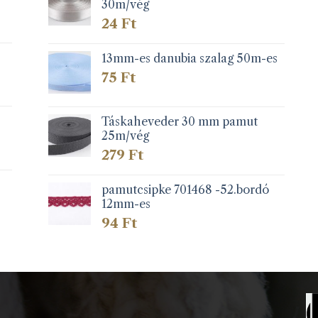
30m/vég
24
Ft
13mm-es danubia szalag 50m-es
75
Ft
Táskaheveder 30 mm pamut
25m/vég
279
Ft
pamutcsipke 701468 -52.bordó
12mm-es
94
Ft