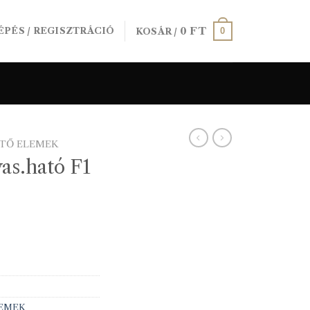
0
FT
0
ÉPÉS / REGISZTRÁCIÓ
KOSÁR /
ÍTŐ ELEMEK
as.ható F1
LEMEK