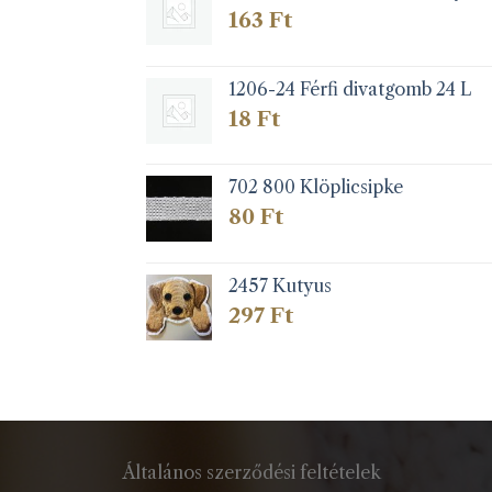
163
Ft
1206-24 Férfi divatgomb 24 L
18
Ft
702 800 Klöplicsipke
80
Ft
2457 Kutyus
297
Ft
Általános szerződési feltételek