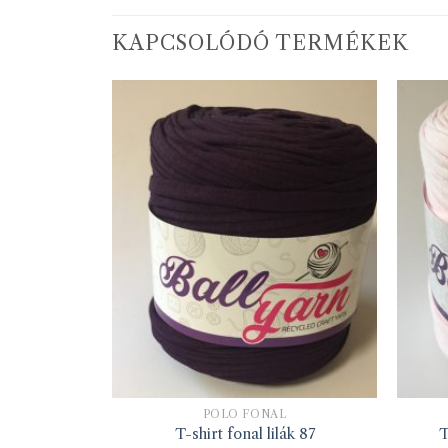
KAPCSOLÓDÓ TERMÉKEK
L
PÓLÓ FONAL
nk 54
T-shirt fonal lilák 87
T