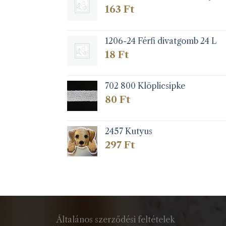
163
Ft
1206-24 Férfi divatgomb 24 L
18
Ft
702 800 Klöplicsipke
80
Ft
2457 Kutyus
297
Ft
Általános szerződési feltételek