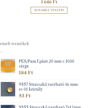
1 646
Ft
KOSÁRBA TESZEM
emelt termékek
PES/Pam.f.pánt 20 mm c.1030
sárga
184
Ft
9557 Strasszkő varrható 16 mm-
es 01 kristály
53
Ft
9555 Strasszkő varrható 7x12mm