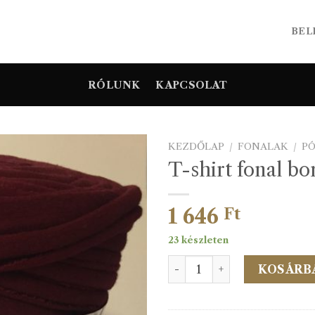
BEL
RÓLUNK
KAPCSOLAT
KEZDŐLAP
/
FONALAK
/
P
T-shirt fonal bo
1 646
Ft
23 készleten
T-shirt fonal bordó 52 men
KOSÁRB