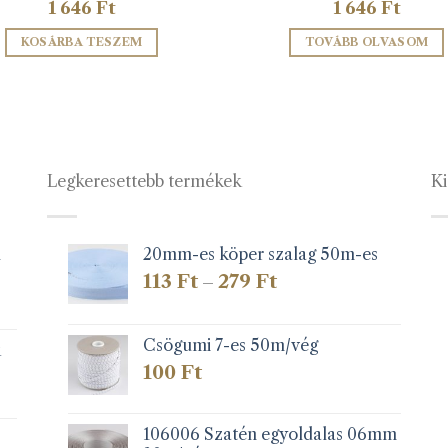
1 646
Ft
1 646
Ft
KOSÁRBA TESZEM
TOVÁBB OLVASOM
Legkeresettebb termékek
Ki
1
20mm-es köper szalag 50m-es
Ártartomány:
113
Ft
279
Ft
–
113 Ft
-
279 Ft
Csögumi 7-es 50m/vég
k
100
Ft
106006 Szatén egyoldalas 06mm