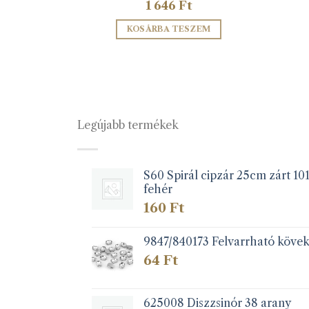
1 646
Ft
ZEM
KOSÁRBA TESZEM
Legújabb termékek
S60 Spirál cipzár 25cm zárt 10
fehér
160
Ft
9847/840173 Felvarrható köve
64
Ft
625008 Diszzsinór 38 arany