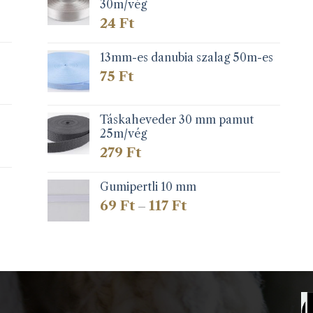
30m/vég
24
Ft
13mm-es danubia szalag 50m-es
75
Ft
Táskaheveder 30 mm pamut
25m/vég
279
Ft
Gumipertli 10 mm
Ártartomány:
69
Ft
117
Ft
–
69 Ft
-
117 Ft