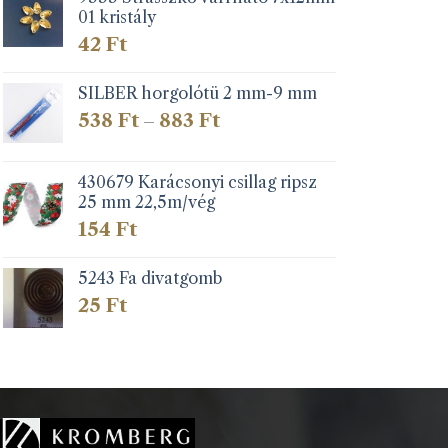
01 kristály
42
Ft
SILBER horgolótü 2 mm-9 mm
Ártartomány:
538
Ft
883
Ft
–
538 Ft
-
883 Ft
430679 Karácsonyi csillag ripsz
25 mm 22,5m/vég
154
Ft
5243 Fa divatgomb
25
Ft