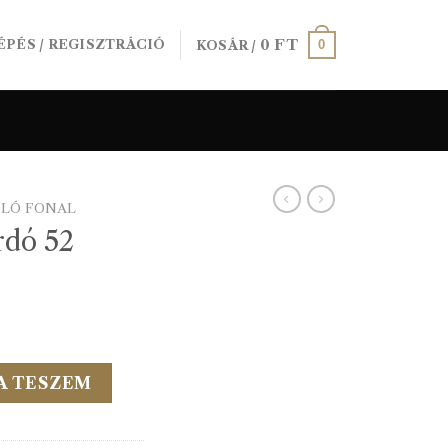
0
FT
0
ÉPÉS / REGISZTRÁCIÓ
KOSÁR /
ÓLÓ FONAL
rdó 52
nyiség
A TESZEM