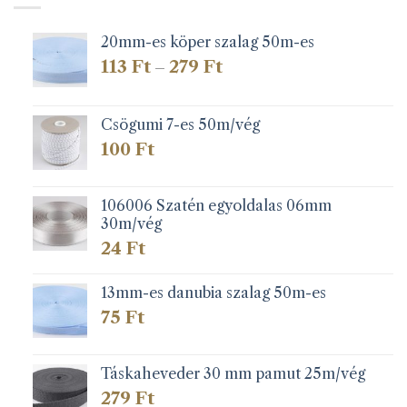
20mm-es köper szalag 50m-es
Ártartomány:
113
Ft
279
Ft
–
113 Ft
-
279 Ft
Csögumi 7-es 50m/vég
100
Ft
106006 Szatén egyoldalas 06mm
30m/vég
24
Ft
13mm-es danubia szalag 50m-es
75
Ft
Táskaheveder 30 mm pamut 25m/vég
279
Ft