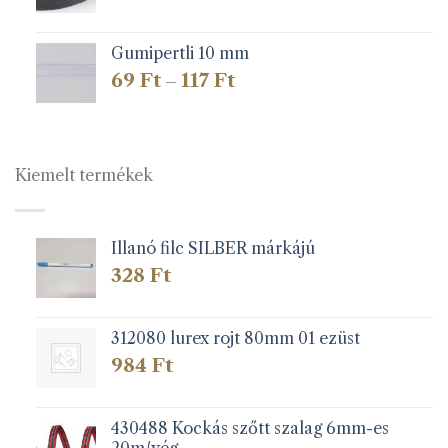
Gumipertli 10 mm
Ártartomány:
69
Ft
117
Ft
–
69 Ft
-
117 Ft
Kiemelt termékek
Illanó filc SILBER márkájú
328
Ft
312080 lurex rojt 80mm 01 ezüst
984
Ft
430488 Kockás szőtt szalag 6mm-es
20m/vég