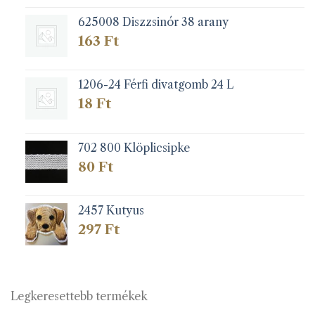
625008 Diszzsinór 38 arany
163
Ft
1206-24 Férfi divatgomb 24 L
18
Ft
702 800 Klöplicsipke
80
Ft
2457 Kutyus
297
Ft
Legkeresettebb termékek