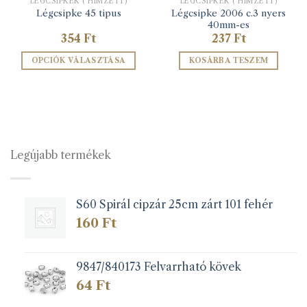
LÉGCSIPKÉK ( HÍMZETT)
LÉGCSIPKÉK ( HÍMZETT)
Légcsipke 2006 c.3 nyers
Légcsipke 45 tipus
40mm-es
354
Ft
237
Ft
OPCIÓK VÁLASZTÁSA
KOSÁRBA TESZEM
Ennek
a
terméknek
több
variációja
van.
Legújabb termékek
A
változatok
a
S60 Spirál cipzár 25cm zárt 101 fehér
termékoldalon
választhatók
160
Ft
ki
9847/840173 Felvarrható kövek
64
Ft