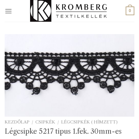
Skip
to
0
content
KEZDŐLAP
/
CSIPKÉK
/
LÉGCSIPKÉK ( HÍMZETT)
Légcsipke 5217 tipus 1.fek. 30mm-es