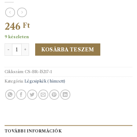
246
Ft
9 készleten
Légcsipke 5217 tipus 1.fek. 30mm-es mennyiség
KOSÁRBA TESZEM
Cikkszám:
CS-BR-l5217-1
Kategória:
Légcsipkék ( hímzett)
TOVÁBBI INFORMÁCIÓK