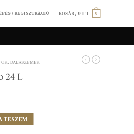
0
FT
0
ÉPÉS / REGISZTRÁCIÓ
KOSÁR /
TOK, BABASZEMEK
b 24 L
yiség
A TESZEM