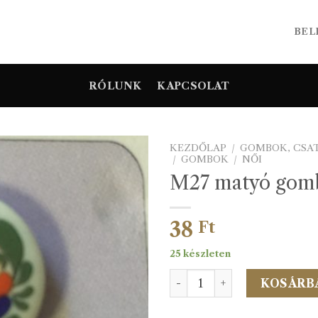
BEL
RÓLUNK
KAPCSOLAT
KEZDŐLAP
/
GOMBOK, CSA
/
GOMBOK
/
NŐI
M27 matyó gom
38
Ft
25 készleten
M27 matyó gomb 24 L menn
KOSÁRB