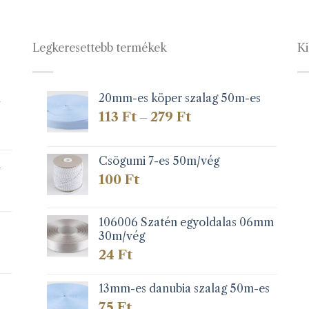
Legkeresettebb termékek
Ki
1
20mm-es köper szalag 50m-es
Ártartomány:
113
Ft
279
Ft
–
113 Ft
-
279 Ft
Csögumi 7-es 50m/vég
k
100
Ft
106006 Szatén egyoldalas 06mm
30m/vég
24
Ft
13mm-es danubia szalag 50m-es
75
Ft