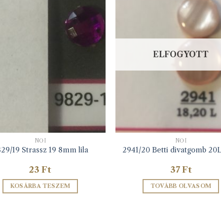
ELFOGYOTT
NŐI
NŐI
29/19 Strassz 19 8mm lila
2941/20 Betti divatgomb 20
23
Ft
37
Ft
KOSÁRBA TESZEM
TOVÁBB OLVASOM