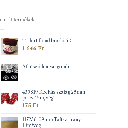
emelt termékek
T-shirt fonal bordó 52
1 646
Ft
Átlátszó lencse gomb
430819 Kockás szalag 25mm
piros 45m/vég
175
Ft
117236-09mm Taftsz.arany
10m/vég