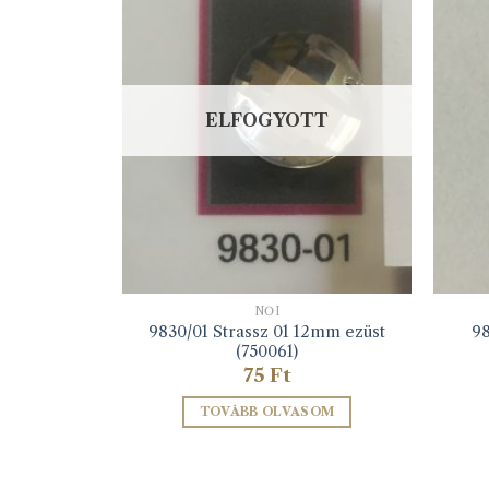
ELFOGYOTT
NŐI
9830/01 Strassz 01 12mm ezüst
b 28L
98
(750061)
75
Ft
ZEM
TOVÁBB OLVASOM