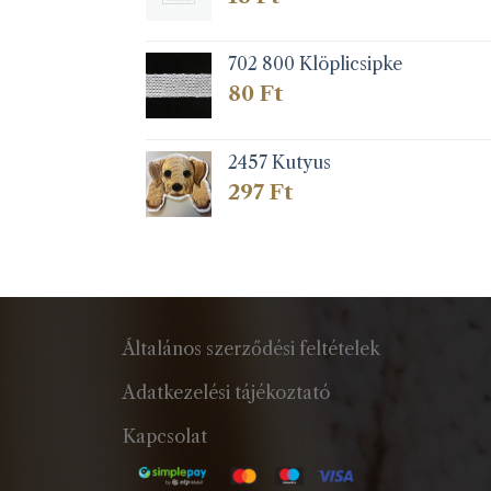
702 800 Klöplicsipke
80
Ft
2457 Kutyus
297
Ft
Általános szerződési feltételek
Adatkezelési tájékoztató
Kapcsolat