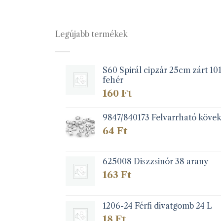
Legújabb termékek
S60 Spirál cipzár 25cm zárt 10
fehér
160
Ft
9847/840173 Felvarrható köve
64
Ft
625008 Diszzsinór 38 arany
163
Ft
1206-24 Férfi divatgomb 24 L
18
Ft