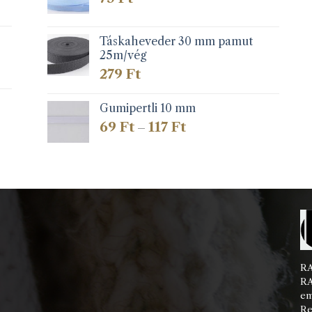
Táskaheveder 30 mm pamut
25m/vég
279
Ft
Gumipertli 10 mm
Ártartomány:
69
Ft
117
Ft
–
69 Ft
-
117 Ft
RA
RA
em
Re