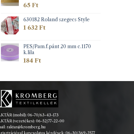
65
Ft
630182 Roland szegecs Style
1 632
Ft
PES/Pam.f.pánt 20 mm c.1170
k.lila
184
Ft
KTÁR (mobil): 06-70/63-43-173
KTÁR (vezetékes): 06-52/77-22-00
ail: raktar@kromberg.hu
gisztrációval kapcsolatos kérdések: 06-30/369-2577