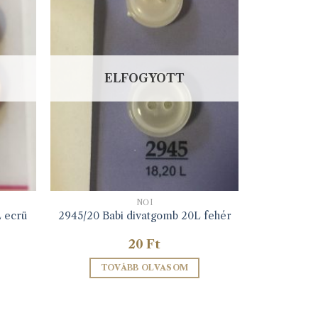
ELFOGYOTT
NŐI
L ecrü
2945/20 Babi divatgomb 20L fehér
20
Ft
TOVÁBB OLVASOM