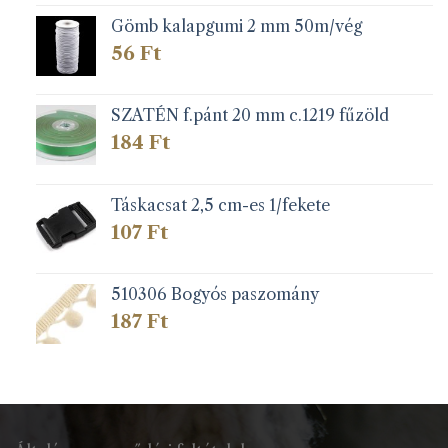
Gömb kalapgumi 2 mm 50m/vég
56
Ft
SZATÉN f.pánt 20 mm c.1219 fűzöld
184
Ft
Táskacsat 2,5 cm-es 1/fekete
107
Ft
510306 Bogyós paszomány
187
Ft