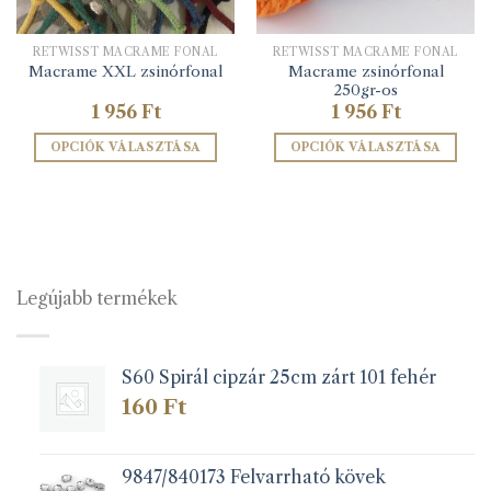
RETWISST MACRAME FONAL
RETWISST MACRAME FONAL
Macrame zsinórfonal
Macrame XXL zsinórfonal
250gr-os
1 956
Ft
1 956
Ft
OPCIÓK VÁLASZTÁSA
OPCIÓK VÁLASZTÁSA
Ennek
Ennek
a
a
terméknek
terméknek
több
több
variációja
variációja
van.
van.
Legújabb termékek
A
A
változatok
változatok
a
a
S60 Spirál cipzár 25cm zárt 101 fehér
termékoldalon
termékoldalon
választhatók
választhatók
160
Ft
ki
ki
9847/840173 Felvarrható kövek