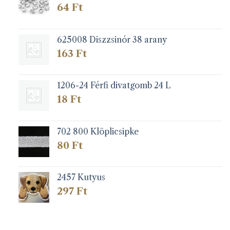
64
Ft
625008 Diszzsinór 38 arany
163
Ft
1206-24 Férfi divatgomb 24 L
18
Ft
702 800 Klöplicsipke
80
Ft
2457 Kutyus
297
Ft