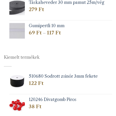
Táskaheveder 30 mm pamut 25m/vég
279
Ft
Gumipertli 10 mm
Ártartomány:
69
Ft
117
Ft
–
69 Ft
-
117 Ft
Kiemelt termékek
510680 Sodrott zsinór 3mm fekete
122
Ft
120246 Divatgomb Piros
38
Ft