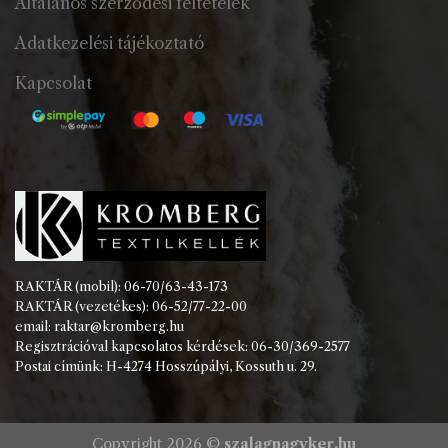
Általános szerződési feltételek
Adatkezelési tájékoztató
Kapcsolat
RAKTÁR (mobil): 06-70/63-43-173
RAKTÁR (vezetékes): 06-52/77-22-00
email: raktar@kromberg.hu
Regisztrációval kapcsolatos kérdések: 06-30/369-2577
Postai címünk: H-4274 Hosszúpályi, Kossuth u. 29.
Copyright 2026 ©
szalagnagyker.hu