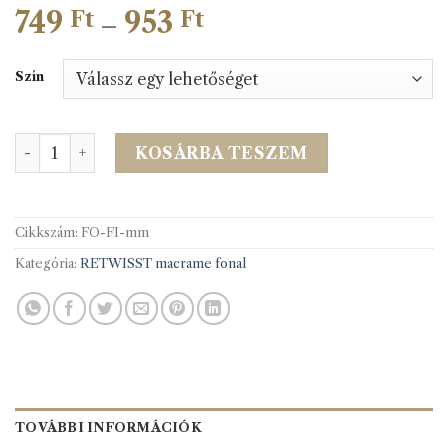
749
953
Ártartomány:
Ft
Ft
–
749 Ft
-
Szín
953 Ft
Mede Macrame zs.fonal mennyiség
KOSÁRBA TESZEM
Cikkszám:
FO-FI-mm
Kategória:
RETWISST macrame fonal
TOVÁBBI INFORMÁCIÓK