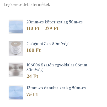
Legkeresettebb termékek
20mm-es köper szalag 50m-es
Ártartomány:
113
Ft
279
Ft
–
113 Ft
-
279 Ft
Csögumi 7-es 50m/vég
100
Ft
106006 Szatén egyoldalas 06mm
30m/vég
24
Ft
13mm-es danubia szalag 50m-es
75
Ft