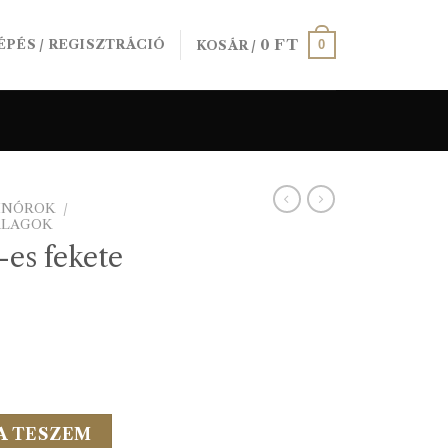
0
FT
0
ÉPÉS / REGISZTRÁCIÓ
KOSÁR /
SINÓROK
/
ALAGOK
es fekete
 100m-es mennyiség
A TESZEM