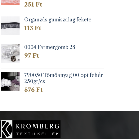
251
Ft
Organzás gumiszalag fekete
113
Ft
0004 Farmergomb 28
97
Ft
790050 Tömőanyag 00 opt.fehér
250gr/cs
876
Ft