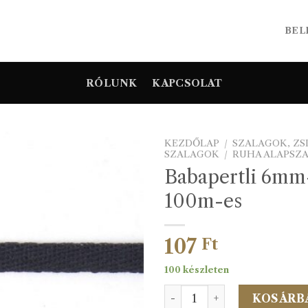
BEL
RÓLUNK
KAPCSOLAT
KEZDŐLAP
/
SZALAGOK, Z
SZALAGOK
/
RUHA ALAPSZ
Babapertli 6mm-
100m-es
107
Ft
100 készleten
Babapertli 6mm-es fekete
KOSÁRB