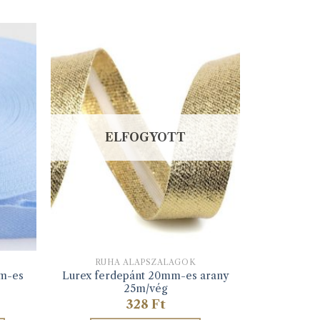
ELFOGYOTT
RUHA ALAPSZALAGOK
Lurex ferdepánt 20mm-es arany
0m-es
25m/vég
328
Ft