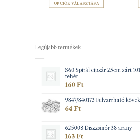
ZEM
OPCIÓK VÁLASZTÁSA
Ennek
a
terméknek
több
variációja
Legújabb termékek
van.
A
változatok
a
S60 Spirál cipzár 25cm zárt 10
fehér
termékoldalon
választhatók
160
Ft
ki
9847/840173 Felvarrható köve
64
Ft
625008 Diszzsinór 38 arany
163
Ft