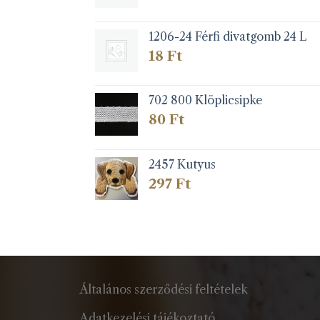
1206-24 Férfi divatgomb 24 L
18
Ft
702 800 Klöplicsipke
80
Ft
2457 Kutyus
297
Ft
Általános szerződési feltételek
Adatkezelési tájékoztató