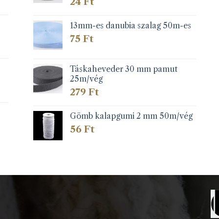
24
Ft
13mm-es danubia szalag 50m-es
75
Ft
Táskaheveder 30 mm pamut
25m/vég
279
Ft
Gömb kalapgumi 2 mm 50m/vég
56
Ft