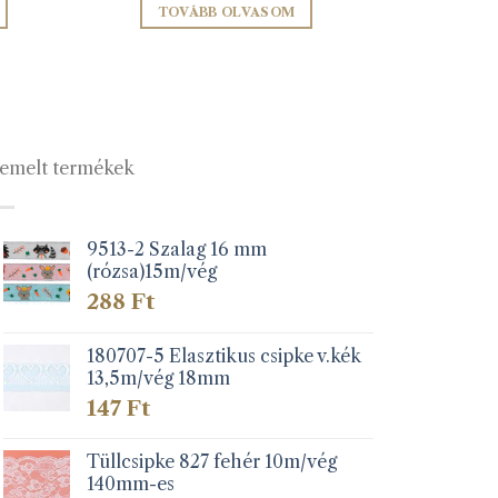
TOVÁBB OLVASOM
emelt termékek
9513-2 Szalag 16 mm
(rózsa)15m/vég
lon
k
288
Ft
180707-5 Elasztikus csipke v.kék
13,5m/vég 18mm
147
Ft
Tüllcsipke 827 fehér 10m/vég
140mm-es