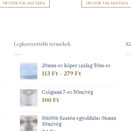
-
OPCIÓK VÁLASZTÁSA
OPCIÓK VÁLASZTÁSA
121 Ft
Ennek
Ennek
a
a
terméknek
terméknek
több
több
variációja
variációja
Legkeresettebb termékek
Ki
van.
van.
A
A
változatok
változatok
a
a
1
20mm-es köper szalag 50m-es
termékoldalon
termékolda
Ártartomány:
113
Ft
279
Ft
–
választhatók
választható
113 Ft
-
ki
ki
279 Ft
Csögumi 7-es 50m/vég
k
100
Ft
106006 Szatén egyoldalas 06mm
30m/vég