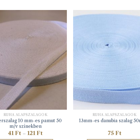
RUHA ALAPSZALAGOK
RUHA ALAPSZALAGOK
rszalag 10 mm-es pamut 50
13mm-es danubia szalag 5
m/v színekben
Ártartomány:
41
Ft
121
Ft
75
Ft
–
41 Ft