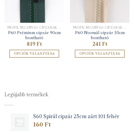
PROFIL MŰANYAG CIPZÁRAK 6 MM-ES FOGÚ
PROFIL MŰANYAG CIPZÁRAK 6 MM-ES FOGÚ
P60 Prémium cipzár 90cm
P60 Normál cipzár 55cm
bontható
bontható
819
Ft
241
Ft
OPCIÓK VÁLASZTÁSA
OPCIÓK VÁLASZTÁSA
Ennek
Ennek
a
a
terméknek
terméknek
több
több
variációja
variációja
van.
van.
Legújabb termékek
A
A
változatok
változatok
a
a
S60 Spirál cipzár 25cm zárt 101 fehér
termékoldalon
termékoldalon
választhatók
választhatók
160
Ft
ki
ki