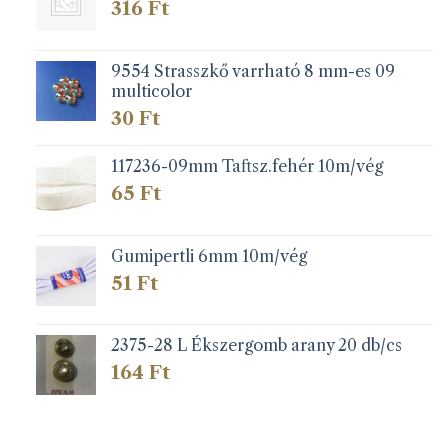
316
Ft
9554 Strasszkő varrható 8 mm-es 09
multicolor
30
Ft
117236-09mm Taftsz.fehér 10m/vég
65
Ft
Gumipertli 6mm 10m/vég
51
Ft
2375-28 L Ékszergomb arany 20 db/cs
164
Ft