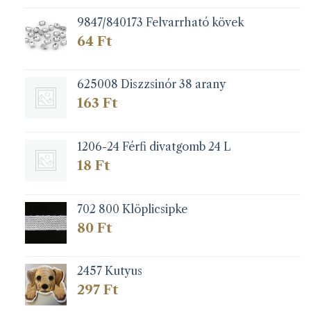
9847/840173 Felvarrható kövek
64
Ft
625008 Diszzsinór 38 arany
163
Ft
1206-24 Férfi divatgomb 24 L
18
Ft
702 800 Klöplicsipke
80
Ft
2457 Kutyus
297
Ft