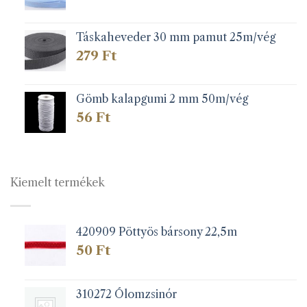
Táskaheveder 30 mm pamut 25m/vég
279
Ft
Gömb kalapgumi 2 mm 50m/vég
56
Ft
Kiemelt termékek
420909 Pöttyös bársony 22,5m
50
Ft
310272 Ólomzsinór