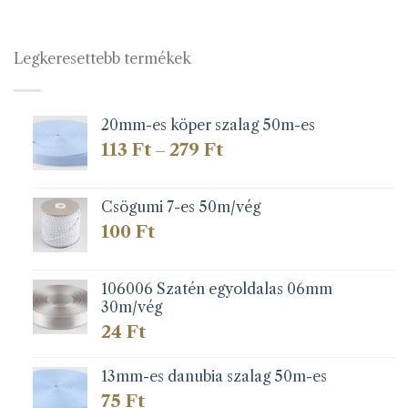
Legkeresettebb termékek
20mm-es köper szalag 50m-es
Ártartomány:
113
Ft
279
Ft
–
113 Ft
-
279 Ft
Csögumi 7-es 50m/vég
100
Ft
106006 Szatén egyoldalas 06mm
30m/vég
24
Ft
13mm-es danubia szalag 50m-es
75
Ft