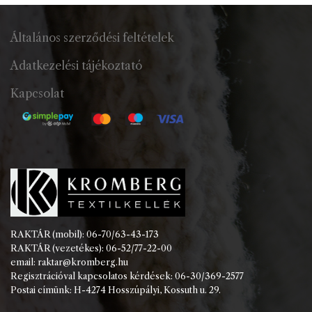
Általános szerződési feltételek
Adatkezelési tájékoztató
Kapcsolat
RAKTÁR (mobil): 06-70/63-43-173
RAKTÁR (vezetékes): 06-52/77-22-00
email: raktar@kromberg.hu
Regisztrációval kapcsolatos kérdések: 06-30/369-2577
Postai címünk: H-4274 Hosszúpályi, Kossuth u. 29.