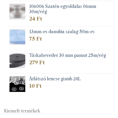
106006 Szatén egyoldalas 06mm
30m/vég
24
Ft
13mm-es danubia szalag 50m-es
75
Ft
Táskaheveder 30 mm pamut 25m/vég
279
Ft
Átlátszó lencse gomb 24L
10
Ft
Kiemelt termékek