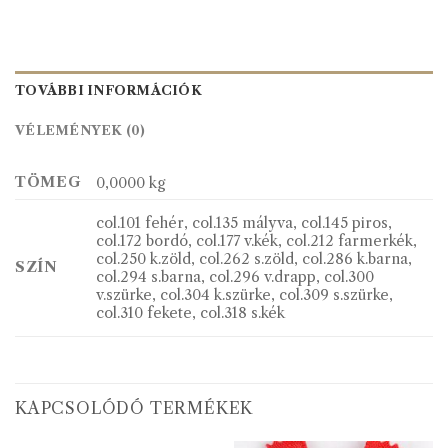
TOVÁBBI INFORMÁCIÓK
VÉLEMÉNYEK (0)
TÖMEG
0,0000 kg
col.101 fehér, col.135 mályva, col.145 piros,
col.172 bordó, col.177 v.kék, col.212 farmerkék,
col.250 k.zöld, col.262 s.zöld, col.286 k.barna,
SZÍN
col.294 s.barna, col.296 v.drapp, col.300
v.szürke, col.304 k.szürke, col.309 s.szürke,
col.310 fekete, col.318 s.kék
KAPCSOLÓDÓ TERMÉKEK