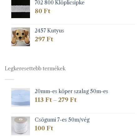
702 800 Klöplicsipke
80
Ft
2457 Kutyus
297
Ft
Legkeresettebb termékek
20mm-es köper szalag 50m-es
Ártartomány:
113
Ft
279
Ft
–
113 Ft
-
279 Ft
Csögumi 7-es 50m/vég
100
Ft