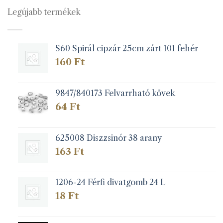
van.
van.
Legújabb termékek
A
A
változatok
változatok
a
a
S60 Spirál cipzár 25cm zárt 101 fehér
termékoldalon
termékoldalon
választhatók
választhatók
160
Ft
ki
ki
9847/840173 Felvarrható kövek
64
Ft
625008 Diszzsinór 38 arany
163
Ft
1206-24 Férfi divatgomb 24 L
18
Ft