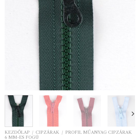
KEZDŐLAP
/
CIPZÁRAK
/
PROFIL MŰANYAG CIPZÁRAK
6 MM-ES FOGÚ