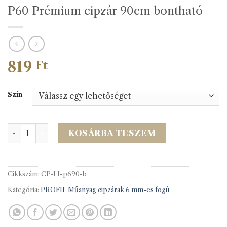
P60 Prémium cipzár 90cm bontható
819
Ft
Szín
P60 Prémium cipzár 90cm bontható mennyiség
KOSÁRBA TESZEM
Cikkszám:
CP-LI-p690-b
Kategória:
PROFIL Műanyag cipzárak 6 mm-es fogú