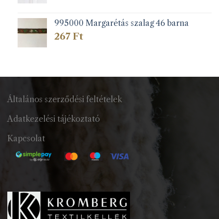
188 Ft
-
197 Ft
995000 Margarétás szalag 46 barna
267
Ft
Általános szerződési feltételek
Adatkezelési tájékoztató
Kapcsolat