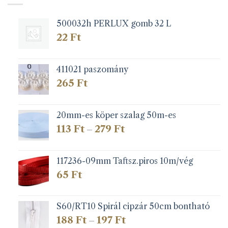
500032h PERLUX gomb 32 L
22
Ft
411021 paszomány
265
Ft
20mm-es köper szalag 50m-es
Ártartomány:
113
Ft
279
Ft
–
113 Ft
-
279 Ft
117236-09mm Taftsz.piros 10m/vég
65
Ft
S60/RT10 Spirál cipzár 50cm bontható
Ártartomány:
188
Ft
197
Ft
–