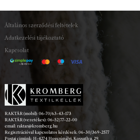
Általános szerződési feltételek
Adatkezelési tájékoztató
Kapcsolat
RAKTÁR (mobil): 06-70/63-43-173
RAKTÁR (vezetékes): 06-52/77-22-00
email: raktar@kromberg.hu
Regisztrációval kapcsolatos kérdések: 06-30/369-2577
Postai címünk: H-4274 Hosszúpályi, Kossuth u. 29.