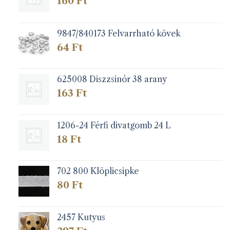
160
Ft
ki
9847/840173 Felvarrható kövek
64
Ft
625008 Diszzsinór 38 arany
163
Ft
1206-24 Férfi divatgomb 24 L
18
Ft
702 800 Klöplicsipke
80
Ft
2457 Kutyus