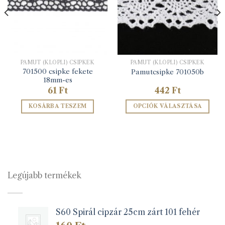
PAMUT (KLÖPLI) CSIPKÉK
PAMUT (KLÖPLI) CSIPKÉK
701500 csipke fekete
Pamutcsipke 701050b
18mm-es
61
Ft
442
Ft
KOSÁRBA TESZEM
OPCIÓK VÁLASZTÁSA
Ennek
a
terméknek
több
variációja
van.
Legújabb termékek
A
változatok
a
S60 Spirál cipzár 25cm zárt 101 fehér
termékoldalon
választhatók