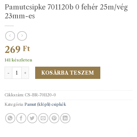
Pamutcsipke 701120b 0 fehér 25m/vég
23mm-es
269
Ft
141 készleten
Pamutcsipke 701120b 0 fehér 25m/vég 23mm-es mennyis
KOSÁRBA TESZEM
Cikkszám:
CS-BR-701120-0
Kategória:
Pamut (klöpli) csipkék