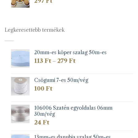
297
Ft
Legkeresettebb termékek
20mm-es köper szalag 50m-es
Ártartomány:
113
Ft
279
Ft
–
113 Ft
-
279 Ft
Csögumi 7-es 50m/vég
100
Ft
106006 Szatén egyoldalas 06mm
30m/vég
24
Ft
13mm-es danubia szalag 50m-es