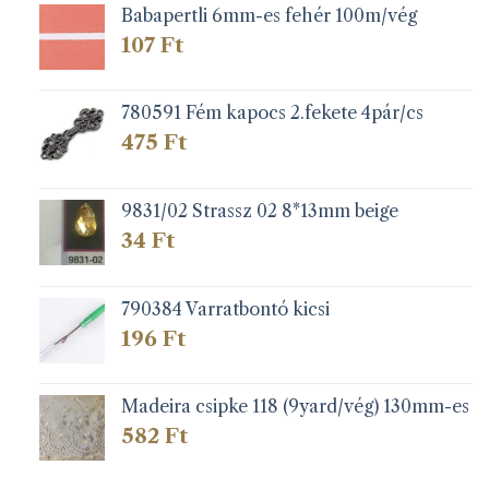
Babapertli 6mm-es fehér 100m/vég
107
Ft
780591 Fém kapocs 2.fekete 4pár/cs
475
Ft
9831/02 Strassz 02 8*13mm beige
34
Ft
790384 Varratbontó kicsi
196
Ft
Madeira csipke 118 (9yard/vég) 130mm-es
582
Ft