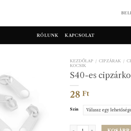
BEL
RÓLUNK
KAPCSOLAT
KEZDŐLAP
/
CIPZÁRAK
/
C
KOCSIK
S40-es cipzárko
28
Ft
Szín
S40-es cipzárkocsi mennyi
KOSÁRB