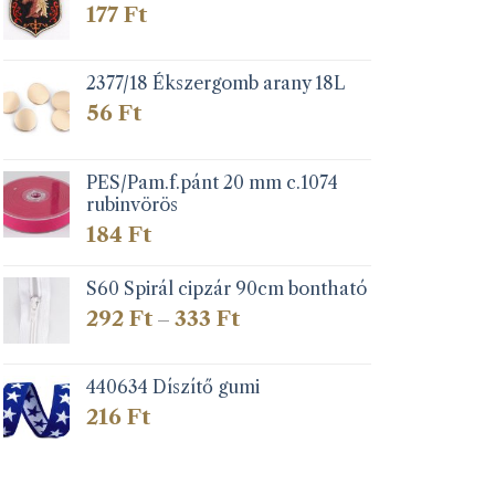
177
Ft
2377/18 Ékszergomb arany 18L
56
Ft
PES/Pam.f.pánt 20 mm c.1074
rubinvörös
184
Ft
S60 Spirál cipzár 90cm bontható
Ártartomány:
292
Ft
333
Ft
–
292 Ft
-
333 Ft
440634 Díszítő gumi
216
Ft