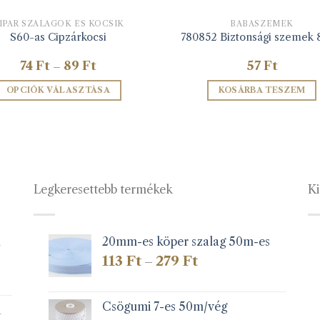
IPÁR SZALAGOK ÉS KOCSIK
BABASZEMEK
S60-as Cipzárkocsi
780852 Biztonsági szemek
Ártartomány:
74
Ft
89
Ft
57
Ft
–
74 Ft
-
OPCIÓK VÁLASZTÁSA
KOSÁRBA TESZEM
89 Ft
Ennek
a
terméknek
több
variációja
Legkeresettebb termékek
Ki
van.
A
változatok
a
1
20mm-es köper szalag 50m-es
termékoldalon
Ártartomány:
113
Ft
279
Ft
–
választhatók
113 Ft
-
ki
279 Ft
Csögumi 7-es 50m/vég
k