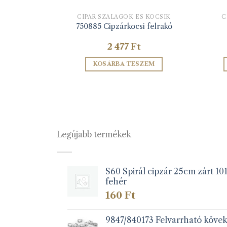
 KOCSIK
CIPÁR SZALAGOK ÉS KOCSIK
C
tik
750885 Cipzárkocsi felrakó
2 477
Ft
ZEM
KOSÁRBA TESZEM
Legújabb termékek
S60 Spirál cipzár 25cm zárt 10
fehér
160
Ft
9847/840173 Felvarrható köve