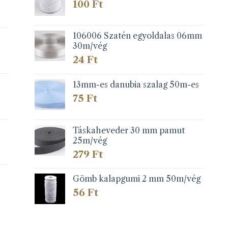
100
Ft
106006 Szatén egyoldalas 06mm
30m/vég
24
Ft
13mm-es danubia szalag 50m-es
75
Ft
Táskaheveder 30 mm pamut
25m/vég
279
Ft
Gömb kalapgumi 2 mm 50m/vég
56
Ft