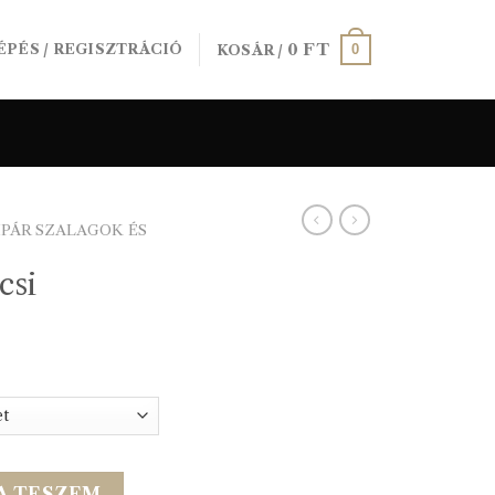
0
FT
0
ÉPÉS / REGISZTRÁCIÓ
KOSÁR /
IPÁR SZALAGOK ÉS
csi
ség
A TESZEM