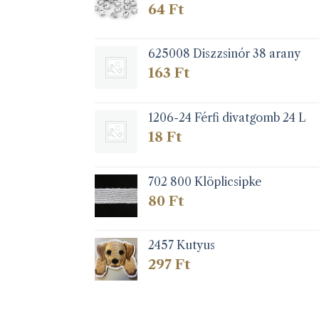
64
Ft
625008 Diszzsinór 38 arany
163
Ft
1206-24 Férfi divatgomb 24 L
18
Ft
702 800 Klöplicsipke
80
Ft
2457 Kutyus
297
Ft