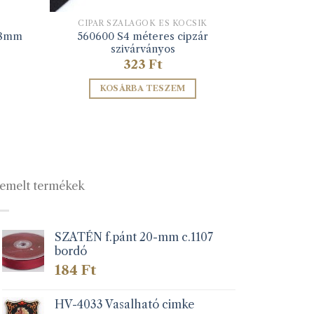
CIPÁR SZALAGOK ÉS KOCSIK
560600 S4 méteres cipzár
 8mm
szivárványos
323
Ft
KOSÁRBA TESZEM
emelt termékek
SZATÉN f.pánt 20-mm c.1107
bordó
184
Ft
HV-4033 Vasalható cimke